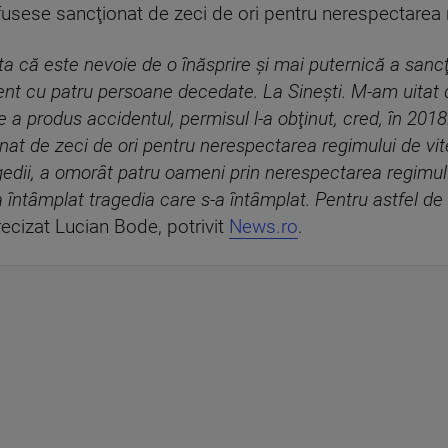
 fusese sancţionat de zeci de ori pentru nerespectarea 
ta că este nevoie de o înăsprire şi mai puternică a sancţi
ent cu patru persoane decedate. La Sineşti. M-am uitat
a produs accidentul, permisul l-a obţinut, cred, în 2018. I
nat de zeci de ori pentru nerespectarea regimului de vit
gedii, a omorât patru oameni prin nerespectarea regimului
-a întâmplat tragedia care s-a întâmplat. Pentru astfel d
recizat Lucian Bode, potrivit
News.ro
.