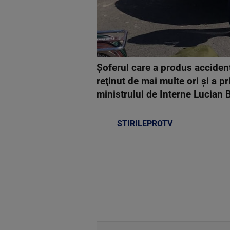
Șoferul care a produs accident
reţinut de mai multe ori şi a 
ministrului de Interne Lucian 
STIRILEPROTV