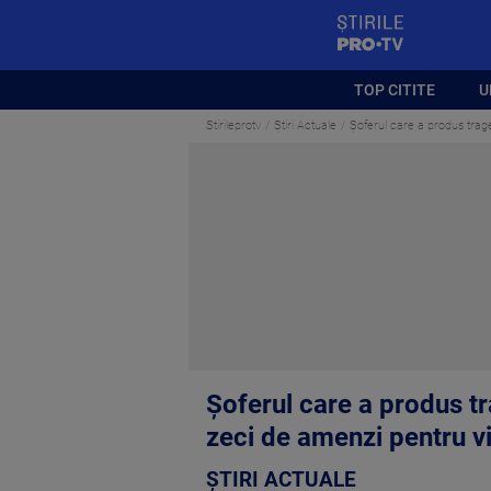
StirilePROTV
TOP CITITE
U
Stirileprotv
Știri Actuale
Şoferul care a produs trag
Şoferul care a produs t
zeci de amenzi pentru v
ȘTIRI ACTUALE