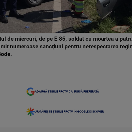
ul de miercuri, de pe E 85, soldat cu moartea a pat
primit numeroase sancţiuni pentru nerespectarea regimu
Bode.
ADAUGĂ ȘTIRILE PROTV CA SURSĂ PREFERATĂ
URMĂREȘTE ȘTIRILE PROTV ÎN GOOGLE DISCOVER