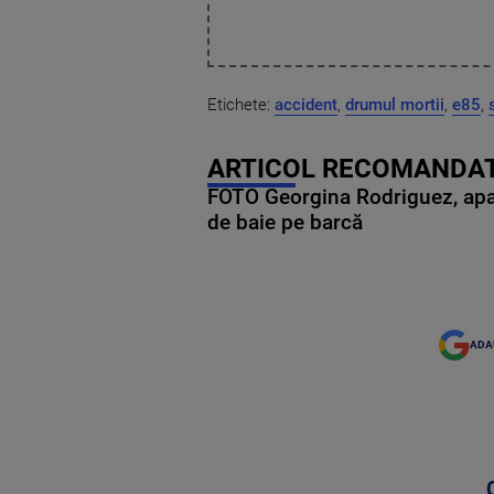
Etichete:
accident
,
drumul mortii
,
e85
,
ARTICOL RECOMANDAT
FOTO Georgina Rodriguez, apariț
de baie pe barcă
ADA