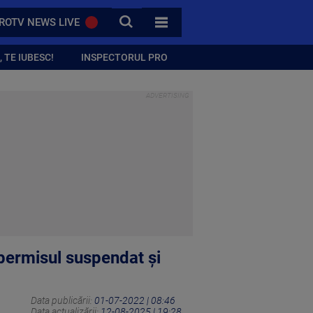
CAUTA
ROTV NEWS LIVE
TOATE CATEGORIILE
 TE IUBESC!
INSPECTORUL PRO
 permisul suspendat şi
Data publicării:
01-07-2022 | 08:46
Data actualizării:
12-08-2025 | 19:28