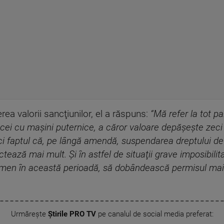
rea valorii sancţiunilor, el a răspuns:
“Mă refer la tot pa
e cei cu maşini puternice, a căror valoare depăşeşte zeci
 ci faptul că, pe lângă amendă, suspendarea dreptului de
ectează mai mult. Şi în astfel de situaţii grave imposibil
amen în această perioadă, să dobândească permisul mai
Urmărește
Știrile PRO TV
pe canalul de social media preferat: