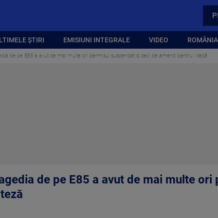
P
LTIMELE ȘTIRI
EMISIUNI INTEGRALE
VIDEO
ROMÂNIA,
edia de pe E85 a avut de mai multe ori permisul suspendat şi zeci de amenzi pentru viteză
ragedia de pe E85 a avut de mai multe ori
iteză