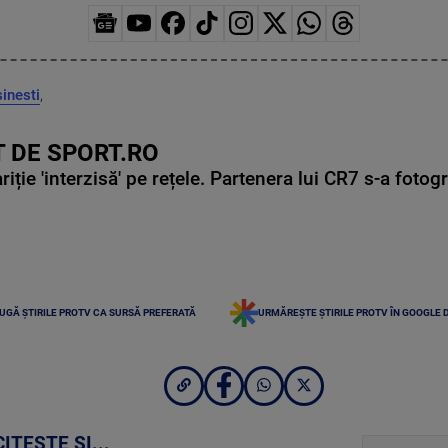
sinesti
,
 DE SPORT.RO
ie 'interzisă' pe rețele. Partenera lui CR7 s-a fotog
UGĂ ȘTIRILE PROTV CA SURSĂ PREFERATĂ
URMĂREȘTE ȘTIRILE PROTV ÎN GOOGLE 
CITEȘTE ȘI...