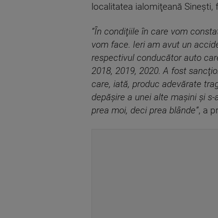
localitatea ialomiţeană Sineşti,
“În condiţiile în care vom consta
vom face. Ieri am avut un accid
respectivul conducător auto care 
2018, 2019, 2020. A fost sancţio
care, iată, produc adevărate tra
depăşire a unei alte maşini şi s
prea moi, deci prea blânde”
, a p