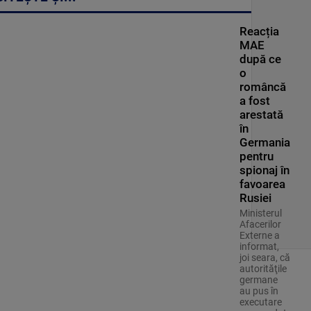
Reacția
MAE
după ce
o
româncă
a fost
arestată
în
Germania
pentru
spionaj în
favoarea
Rusiei
Ministerul
Afacerilor
Externe a
informat,
joi seara, că
autorităţile
germane
au pus în
executare