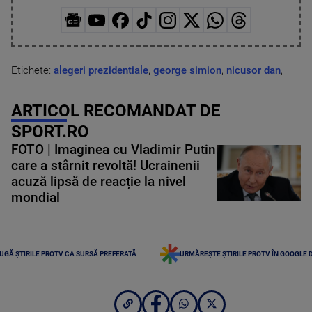
Etichete:
alegeri prezidentiale
,
george simion
,
nicusor dan
,
ARTICOL RECOMANDAT DE
SPORT.RO
FOTO | Imaginea cu Vladimir Putin
care a stârnit revoltă! Ucrainenii
acuză lipsă de reacție la nivel
mondial
UGĂ ȘTIRILE PROTV CA SURSĂ PREFERATĂ
URMĂREȘTE ȘTIRILE PROTV ÎN GOOGLE 