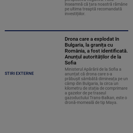
înseamnă că țara noastră rămâne
pe ultima treaptă recomandată
investițiilor.
Drona care a explodat în
Bulgaria, la granița cu
România, a fost identificată.
Anunțul autorităților de la
Sofia
Ministerul Apărării de la Sofia a
STIRI EXTERNE
anunțat că drona care s-a
prăbușit sâmbătă dimineața pe un
câmp din Bulgaria, la circa un
kilometru de stația de comprimare
a gazelor de pe traseul
gazoductului Trans-Balkan, este o
dronă-momeală de tip Maya.