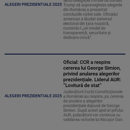
Șeful delegației trimise de Donald
ALEGERI PREZIDENTIALE 2025
Trump să supravegheze alegerile
din România a prezentat
concluziile vizitei sale. Oficialul
american a lăudat sistemul
electoral din țara noastră,
numindu-l „un model de
transparență, securitate și
dedicare civică”.
Oficial: CCR a respins
cererea lui George Simion,
privind anularea alegerilor
prezidențiale. Liderul AUR:
”Lovitură de stat”
Judecătorii Curții Constituţionale
ALEGERI PREZIDENTIALE 2025
a României au respins, joi, cererea
de anulare a alegerilor
prezidenţiale depusă de George
Simion. După acest apel al șefului
AUR, judecătorii vor continua cu
validarea victoriei lui Nicușor Dan.