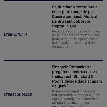
Scufundarea controlată a
celor patru barje de pe
Dunăre continuă. Motivul
pentru sunt coborâte
treptat în apă
Pe Dunăre continuă operațiunea
ȘTIRI ACTUALE
de scufundare controlată a celor
patru barje, ca să ajungă cât mai
multă apă spre centrala de la
Cernavodă.
Finanțele României se
pregătesc pentru cel de-al
treilea test. Standard &
Poor’s decide dacă scapăm
de „junk”
România a scapat din nou de
STIRI ECONOMICE
retrogradarea la categoria „junk”.
Agenția Moody's, a reconfirmat
ratingul României, dar cu
perspectivă negativă. Asta