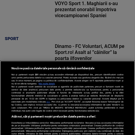
VOYO Sport 1. Maghiarii s-au
prezentat onorabil împotriva
vicecampioanei Spaniei
SPORT
Dinamo - FC Voluntari, ACUM pe
Sport.ro! Asalt al ”câinilor” la
poarta ilfovenilor
Nouă ne pasă ca datele tale personale să rămână confidențiale
Noi și partenerii noștri
201
stocăm și/sau accesăm informații pe dispozitivul dvs., precum identificatorii cookie
unici pentru prelucrarea datelor cu caracter personal. Puteți accepta sau gestiona alegerile dvs. făcând clic mai jos
sau în orice moment, pe pagina cu politica de confidențialitate. Aceste alegeri vor fi raportate partenerilor noștri și
nu vă vor afecta navigarea.
Mai multe detalii
SPORT
Noi si partenerii nostri (retelele de socializare si agentiile de publicitate partenere, precum si furnizorii nostri de
servicii de date analitice) prelucram date pentru a permite website-ului sa functioneze, pentru a personaliza
continutul si anunturile publicitare afisate in functie de interesele si/sau profilul dvs., pentru a va oferi
functionalitati aferente retelelor de socializare si pentru a analiza traficul pe website. Beneficiati de drepturile
prevazute de art. 15-22 din GDPR in legatura cu prelucrarea datelor cu caracter personal. Aceste drepturi pot fi
exercitate prin modalitatea indicata
aici
. Prin click pe “ACCEPT TOATE”, acceptati folosirea tuturor Tehnologiilor de
tip Cookie, care implica inclusiv acceptul dvs. cu privire la stocarea/accesarea informatiilor de catre Vendor-ii cu
care colaboram. Prin click pe “VREAU SA MODIFIC SETARILE INDIVIDUAL” puteti schimba preferintele in mod
individual, mai putin cele legate de cookie strict necesare pentru functionarea website-ului.
Atât noi, cât și partenerii noștri prelucrăm datele pentru a oferi:
Dezvoltarea și îmbunătățirea serviciilor. Măsurarea performanței reclamelor. Stocarea și/sau accesarea informațiilor
de pe un dispozitiv. Utilizarea profilurilor pentru selectarea conținutului personalizat. Crearea profilurilor de conținut
personalizat. Utilizarea profilurilor pentru selectarea publicității personalizate. Crearea profilurilor pentru publicitate
personalizată. Măsurarea performanței conținutului. Înțelegerea publicului prin statistici sau combinații de date din
surse diferite. Utilizarea de date limitate pentru a selecta publicitatea. Utilizarea datelor limitate pentru a selecta