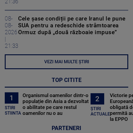
21:36
08-
Cele șase condiții pe care Iranul le pune
08-
SUA pentru a redeschide strâmtoarea
2026
Ormuz după „două războaie impuse”
|
21:33
VEZI MAI MULTE ȘTIRI
TOP CITITE
Organismul oamenilor dintr-o
Victorie p
1
2
populație din Asia a dezvoltat
Europeană
o abilitate pe care restul
obligată d
STIRI
ȘTIRI
oamenilor nu o au
permită au
STIINTA
ACTUALE
la EPPO
PARTENERI