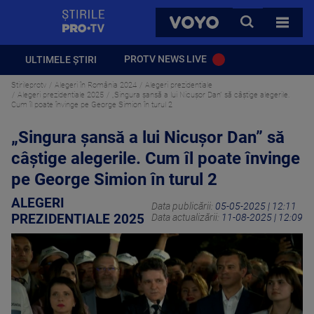
StirilePROTV
CAUTA
VOYO
TOATE 
PROTV NEWS LIVE
ULTIMELE ȘTIRI
Stirileprotv
Alegeri în România 2024
Alegeri prezidentiale
Alegeri prezidentiale 2025
„Singura șansă a lui Nicușor Dan” să câștige alegerile.
Cum îl poate învinge pe George Simion în turul 2
„Singura șansă a lui Nicușor Dan” să
câștige alegerile. Cum îl poate învinge
pe George Simion în turul 2
ALEGERI
Data publicării:
05-05-2025 | 12:11
PREZIDENTIALE 2025
Data actualizării:
11-08-2025 | 12:09