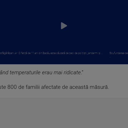
nsfăgărășan. Ar
O fetiță de 11 ani din Bacău este căutată de zeci de polițiști, jandarmi și ...
Scufundarea celo
...
când temperaturile erau mai ridicate
.”
te 800 de familii afectate de această măsură.