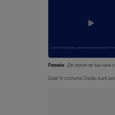
Ce amendă riscă bărbatul care a desenat pe stânca de pe Tra
...
Femeie
: „
De obicei se lua vara 
Doar în comuna Cricău sunt pes