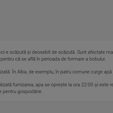
sol e scăzută și deosebit de scăzută. Sunt afectate mai
 - pentru că se află în perioada de formare a bobului.
nalizată. În Alba, de exemplu, în patru comune curge apă 
izată furnizarea, apa se oprește la ora 22:00 și este r
ve pentru gospodărie.