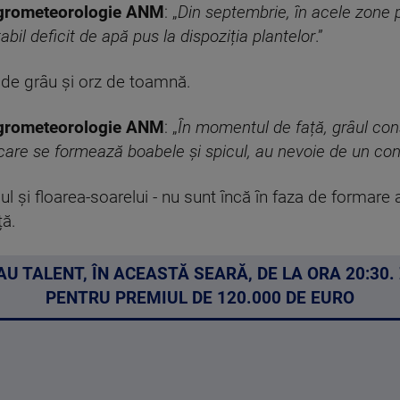
Agrometeorologie ANM
: „
Din septembrie, în acele zone pr
abil deficit de apă pus la dispoziția plantelor
.”
e de grâu și orz de toamnă.
Agrometeorologie ANM
: „
În momentul de față, grâul co
 care se formează boabele și spicul, au nevoie de un co
l și floarea-soarelui - nu sunt încă în faza de formare a
ță.
U TALENT, ÎN ACEASTĂ SEARĂ, DE LA ORA 20:30
PENTRU PREMIUL DE 120.000 DE EURO