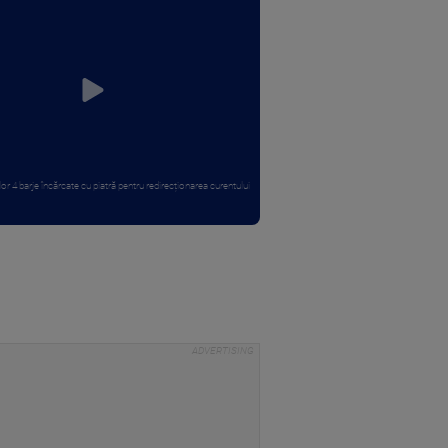
r 4 barje încărcate cu piatră pentru redirecționarea curentului