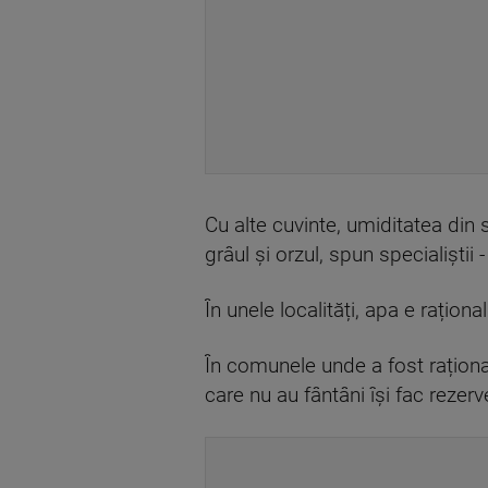
Cu alte cuvinte, umiditatea din 
grâul și orzul, spun specialiștii
În unele localități, apa e rațio
În comunele unde a fost rațional
care nu au fântâni își fac rezer