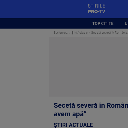
StirilePROTV
TOP CITITE
U
Stirileprotv
Știri Actuale
Secetă severă în România. 
Secetă severă în România
avem apă”
ȘTIRI ACTUALE