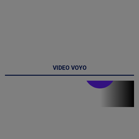
VIDEO VOYO
Stirile PRO TV
Stirile PRO