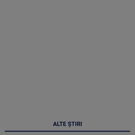
TV # 19.00 -
06 August
2026
MAI
MULTE
DETALII
47:43
ALTE ȘTIRI