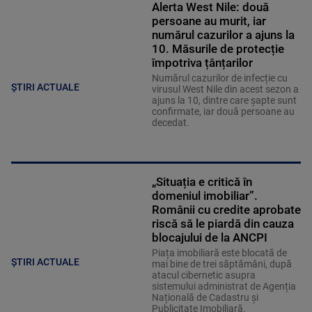
Alerta West Nile: două
persoane au murit, iar
numărul cazurilor a ajuns la
10. Măsurile de protecție
împotriva țânțarilor
Numărul cazurilor de infecție cu
ȘTIRI ACTUALE
virusul West Nile din acest sezon a
ajuns la 10, dintre care șapte sunt
confirmate, iar două persoane au
decedat.
„Situația e critică în
domeniul imobiliar”.
Românii cu credite aprobate
riscă să le piardă din cauza
blocajului de la ANCPI
Piața imobiliară este blocată de
ȘTIRI ACTUALE
mai bine de trei săptămâni, după
atacul cibernetic asupra
sistemului administrat de Agenția
Națională de Cadastru și
Publicitate Imobiliară.