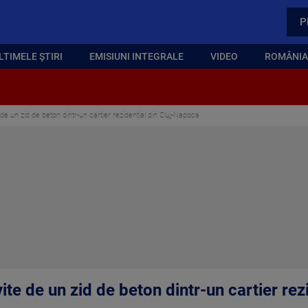
P
LTIMELE ȘTIRI
EMISIUNI INTEGRALE
VIDEO
ROMÂNIA,
 de un zid de beton dintr-un cartier rezidențial din Cluj-Napoca
vite de un zid de beton dintr-un cartier re