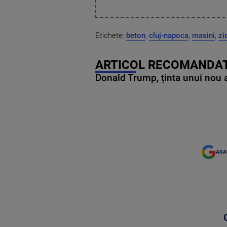
Etichete:
beton
,
cluj-napoca
,
masini
,
zi
ARTICOL RECOMANDAT
Donald Trump, ținta unui nou as
ADA