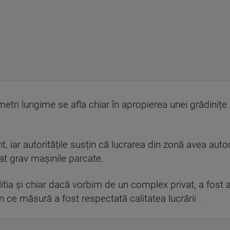
tri lungime se afla chiar în apropierea unei grădinițe pr
 iar autoritățile susțin că lucrarea din zonă avea autor
at grav mașinile parcate.
litia și chiar dacă vorbim de un complex privat, a fost 
 în ce măsură a fost respectată calitatea lucrării .