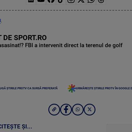
d
,
 DE SPORT.RO
asinat!? FBI a intervenit direct la terenul de golf
UGĂ ȘTIRILE PROTV CA SURSĂ PREFERATĂ
URMĂREȘTE ȘTIRILE PROTV ÎN GOOGLE 
CITEȘTE ȘI...