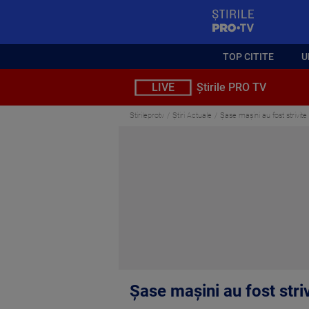
StirilePROTV
TOP CITITE
U
LIVE
Știrile PRO TV
Stirileprotv
Știri Actuale
Șase mașini au fost strivite
Șase mașini au fost stri