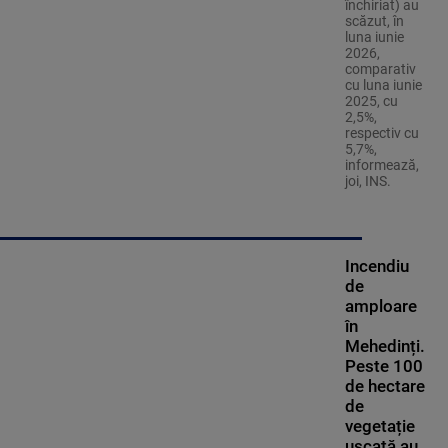
închiriat) au
scăzut, în
luna iunie
2026,
comparativ
cu luna iunie
2025, cu
2,5%,
respectiv cu
5,7%,
informează,
joi, INS.
Incendiu
de
amploare
în
Mehedinți.
Peste 100
de hectare
de
vegetație
uscată au