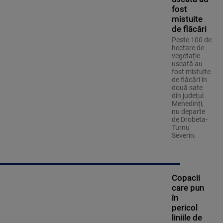
fost
mistuite
de flăcări
Peste 100 de
hectare de
vegetație
uscată au
fost mistuite
de flăcări în
două sate
din județul
Mehedinți,
nu departe
de Drobeta-
Turnu
Severin.
Copacii
care pun
în
pericol
liniile de