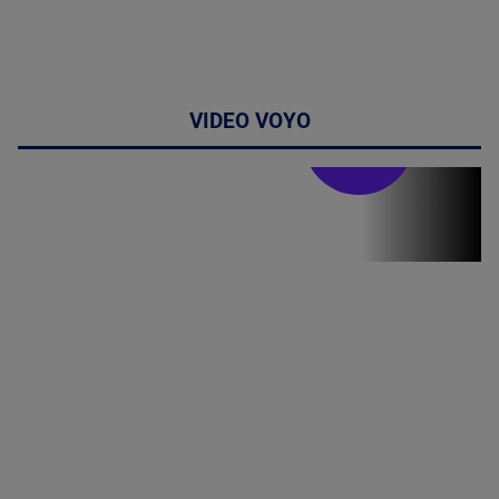
VIDEO VOYO
Doctor de
bine
Doctor de
Grijă | Ediția
16 |
Telemedicina