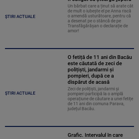
Un bărbat care a ținut să arate cât
de mult o iubește el pe Anna riscă
o amendă usturătoare, pentru că
ȘTIRI ACTUALE
a desenat pe o stâncă de pe
Transfăgărășan o declarație de
amor!
O fetiță de 11 ani din Bacău
este căutată de zeci de
polițiști, jandarmi și
pompieri, după ce a
dispărut de acasă
Zeci de polițiști, jandarmi și
ȘTIRI ACTUALE
pompieri participă la o amplă
operațiune de căutare a unei fetițe
de 11 ani din comuna Parava,
județul Bacău.
Grafic. Intervalul în care