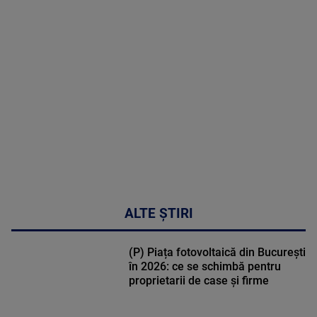
in
cardiologie
MAI
MULTE
DETALII
34:04
ALTE ȘTIRI
(P) Piața fotovoltaică din București
în 2026: ce se schimbă pentru
proprietarii de case și firme