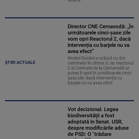
severă.
Director CNE Cernavodă: „În
următoarele cinci-șase zile
vom opri Reactorul 2, dacă
intervenția cu barjele nu va
avea efect”
Nivelul Dunării a scăzut cu doi
ȘTIRI ACTUALE
centimetri în ultima zi, iar reactorul
2 al Centralei de la Cernavodă ar
putea fi oprit în următoarele cinci-
șase zile, dacă intervenția cu
barjele nu va avea efect.
Vot decizional. Legea
biodiversităţii a fost
adoptată în Senat. USR,
despre modificările aduse
de PSD: O "trădare