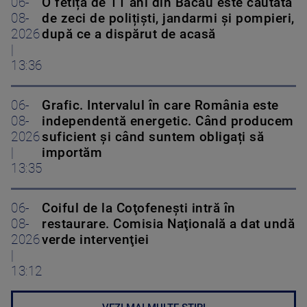
06-
O fetiță de 11 ani din Bacău este căutată
08-
de zeci de polițiști, jandarmi și pompieri,
2026
după ce a dispărut de acasă
|
13:36
06-
Grafic. Intervalul în care România este
08-
independentă energetic. Când producem
2026
suficient și când suntem obligați să
|
importăm
13:35
06-
Coiful de la Coţofeneşti intră în
08-
restaurare. Comisia Naţională a dat undă
2026
verde intervenţiei
|
13:12