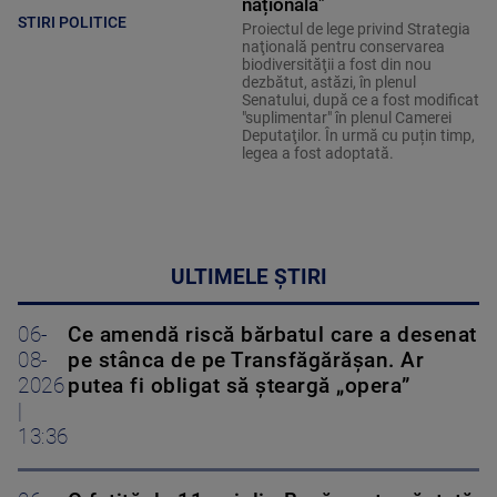
națională"
STIRI POLITICE
Proiectul de lege privind Strategia
naţională pentru conservarea
biodiversităţii a fost din nou
dezbătut, astăzi, în plenul
Senatului, după ce a fost modificat
"suplimentar" în plenul Camerei
Deputaţilor. În urmă cu puțin timp,
legea a fost adoptată.
ULTIMELE ȘTIRI
06-
Ce amendă riscă bărbatul care a desenat
08-
pe stânca de pe Transfăgărășan. Ar
2026
putea fi obligat să șteargă „opera”
|
13:36