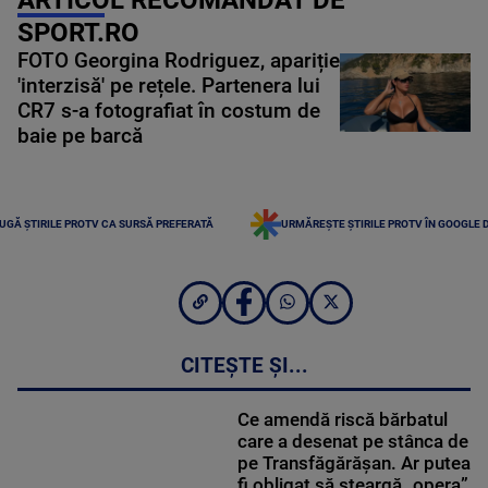
SPORT.RO
FOTO Georgina Rodriguez, apariție
'interzisă' pe rețele. Partenera lui
CR7 s-a fotografiat în costum de
baie pe barcă
UGĂ ȘTIRILE PROTV CA SURSĂ PREFERATĂ
URMĂREȘTE ȘTIRILE PROTV ÎN GOOGLE 
CITEȘTE ȘI...
Ce amendă riscă bărbatul
care a desenat pe stânca de
pe Transfăgărășan. Ar putea
fi obligat să șteargă „opera”