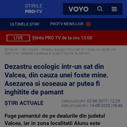
StirilePROTV
CAUTA
VOYO
TOATE 
PROTV NEWS LIVE
ULTIMELE ȘTIRI
LIVE
Știrile PRO TV de la ora 13:00
Stirileprotv
Știri Actuale
Dezastru ecologic intr-un sat din Valcea, din cauza unei
foste mine. Asezarea si soseaua ar putea fi inghitite de pamant
Dezastru ecologic intr-un sat din
Valcea, din cauza unei foste mine.
Asezarea si soseaua ar putea fi
inghitite de pamant
Data publicării:
02-06-2017 | 12:29
ȘTIRI ACTUALE
Data actualizării:
15-08-2025 | 06:46
Fuge pamantul de pe dealurile din judetul
Valcea, iar in zona localitatii Alunu este