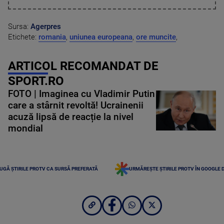
Sursa:
Agerpres
Etichete:
romania
,
uniunea europeana
,
ore muncite
,
ARTICOL RECOMANDAT DE
SPORT.RO
FOTO | Imaginea cu Vladimir Putin
care a stârnit revoltă! Ucrainenii
acuză lipsă de reacție la nivel
mondial
UGĂ ȘTIRILE PROTV CA SURSĂ PREFERATĂ
URMĂREȘTE ȘTIRILE PROTV ÎN GOOGLE 