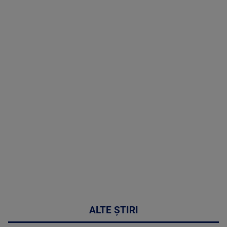
TV # 07.00 -
09 August
2026
MAI
MULTE
DETALII
02:33:45
ALTE ȘTIRI