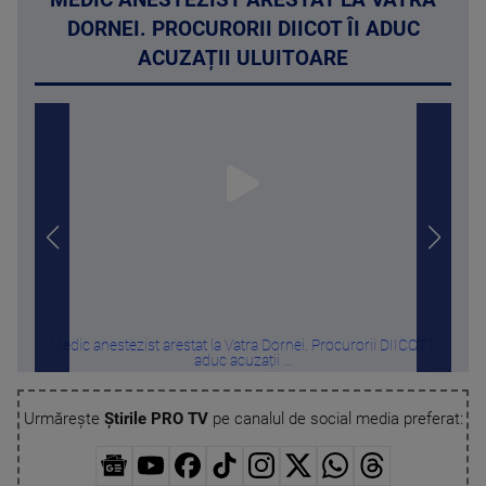
DORNEI. PROCURORII DIICOT ÎI ADUC
ACUZAȚII ULUITOARE
Medic anestezist arestat la Vatra Dornei. Procurorii DIICOT îi
Ri
aduc acuzații ...
Urmărește
Știrile PRO TV
pe canalul de social media preferat: