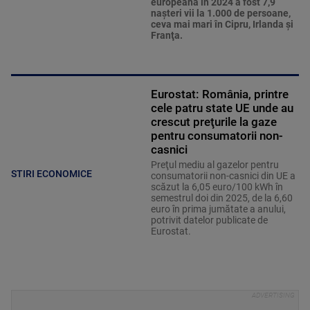
europeană în 2024 a fost 7,9
naşteri vii la 1.000 de persoane,
ceva mai mari în Cipru, Irlanda şi
Franţa.
Eurostat: România, printre
cele patru state UE unde au
crescut preţurile la gaze
pentru consumatorii non-
casnici
Preţul mediu al gazelor pentru
STIRI ECONOMICE
consumatorii non-casnici din UE a
scăzut la 6,05 euro/100 kWh în
semestrul doi din 2025, de la 6,60
euro în prima jumătate a anului,
potrivit datelor publicate de
Eurostat.