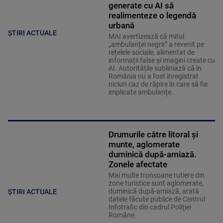
generate cu AI să
realimenteze o legendă
urbană
ȘTIRI ACTUALE
MAI avertizează că mitul
„ambulanței negre” a revenit pe
rețelele sociale, alimentat de
informații false și imagini create cu
AI. Autoritățile subliniază că în
România nu a fost înregistrat
niciun caz de răpire în care să fie
implicate ambulanțe.
Drumurile către litoral și
munte, aglomerate
duminică după-amiază.
Zonele afectate
Mai multe tronsoane rutiere din
zone turistice sunt aglomerate,
duminică după-amiază, arată
ȘTIRI ACTUALE
datele făcute publice de Centrul
Infotrafic din cadrul Poliţiei
Române.