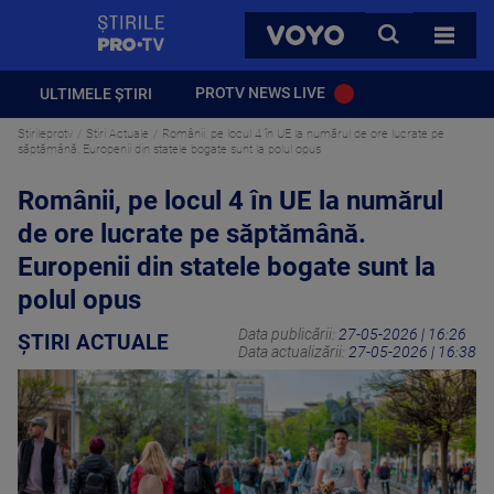
StirilePROTV
CAUTA
VOYO
TOATE 
PROTV NEWS LIVE
ULTIMELE ȘTIRI
Stirileprotv
Știri Actuale
Românii, pe locul 4 în UE la numărul de ore lucrate pe
săptămână. Europenii din statele bogate sunt la polul opus
Românii, pe locul 4 în UE la numărul
de ore lucrate pe săptămână.
Europenii din statele bogate sunt la
polul opus
Data publicării:
27-05-2026 | 16:26
ȘTIRI ACTUALE
Data actualizării:
27-05-2026 | 16:38