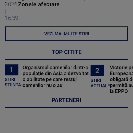
2026
Zonele afectate
|
16:39
VEZI MAI MULTE ȘTIRI
TOP CITITE
Organismul oamenilor dintr-o
Victorie p
1
2
populație din Asia a dezvoltat
Europeană
o abilitate pe care restul
obligată d
STIRI
ȘTIRI
oamenilor nu o au
permită au
STIINTA
ACTUALE
la EPPO
PARTENERI