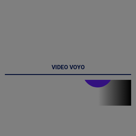
VIDEO VOYO
Stirile PRO TV
Stirile PRO