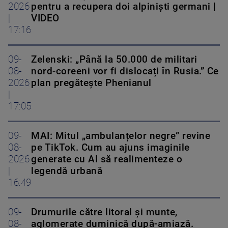
2026
pentru a recupera doi alpiniști germani |
|
VIDEO
17:16
09-
Zelenski: „Până la 50.000 de militari
08-
nord-coreeni vor fi dislocați în Rusia.” Ce
2026
plan pregătește Phenianul
|
17:05
09-
MAI: Mitul „ambulanțelor negre” revine
08-
pe TikTok. Cum au ajuns imaginile
2026
generate cu AI să realimenteze o
|
legendă urbană
16:49
09-
Drumurile către litoral și munte,
08-
aglomerate duminică după-amiază.