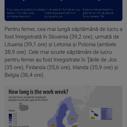
Riscul ascuns după scufundarea
Mii de case din România nu au
Sisteme inteligente pentru
barjelor în Dunăre. Ce au
încă energie electrică. Cum
grădină, tot mai căutate pe
constatat specialiștii ...
ajung panourile ...
fondul secetei. Cât ...
Pentru femei, cea mai lungă săptămână de lucru a
fost înregistrată în Slovenia (39,2 ore), urmată de
Lituania (39,1 ore) şi Letonia şi Polonia (ambele
38,9 ore). Cele mai scurte săptămâni de lucru
pentru femei au fost înregistrate în Ţările de Jos
(35 ore), Finlanda (35,6 ore), Irlanda (35,9 ore) şi
Belgia (36,4 ore).