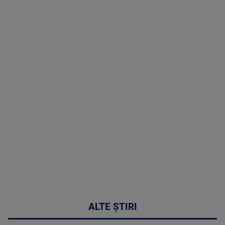
TV # 17.00 -
06 August
2026
MAI
MULTE
DETALII
53:57
ALTE ȘTIRI