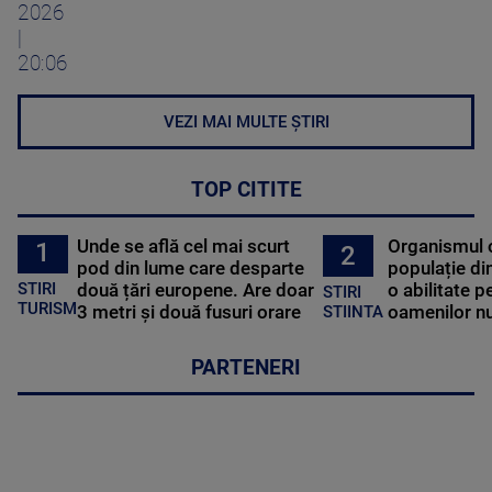
2026
|
20:06
VEZI MAI MULTE ȘTIRI
TOP CITITE
Unde se află cel mai scurt
Organismul 
1
2
pod din lume care desparte
populație di
STIRI
două țări europene. Are doar
o abilitate p
STIRI
TURISM
3 metri și două fusuri orare
oamenilor nu
STIINTA
PARTENERI