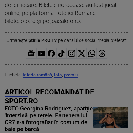
de lei fiecare. Biletele norocoase au fost jucat
online, pe platforma Loteriei Române,
bilete.loto.ro şi pe joacaloto.ro.
Urmărește
Știrile PRO TV
pe canalul de social media preferat:
Etichete:
loteria română
,
loto
,
premiu
,
ARTICOL RECOMANDAT DE
SPORT.RO
FOTO Georgina Rodriguez, apariție
'interzisă' pe rețele. Partenera lui
CR7 s-a fotografiat în costum de
baie pe barcă