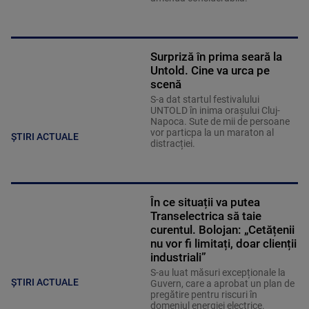
Surpriză în prima seară la
Untold. Cine va urca pe
scenă
S-a dat startul festivalului
UNTOLD în inima orașului Cluj-
Napoca. Sute de mii de persoane
vor particpa la un maraton al
ȘTIRI ACTUALE
distracției.
În ce situații va putea
Transelectrica să taie
curentul. Bolojan: „Cetățenii
nu vor fi limitați, doar clienții
industriali”
S-au luat măsuri excepționale la
ȘTIRI ACTUALE
Guvern, care a aprobat un plan de
pregătire pentru riscuri în
domeniul energiei electrice.