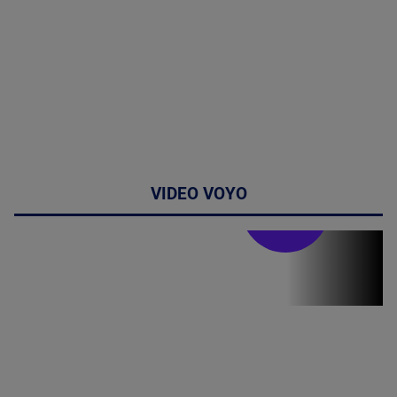
VIDEO VOYO
Stirile PRO TV
Stirile PRO