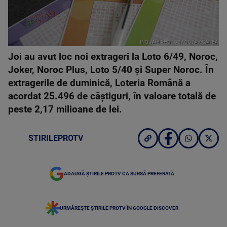
INQUAM PHOTOS / OCTAV GANEA
Joi au avut loc noi extrageri la Loto 6/49, Noroc,
Joker, Noroc Plus, Loto 5/40 și Super Noroc. În
extragerile de duminică, Loteria Română a
acordat 25.496 de câștiguri, în valoare totală de
peste 2,17 milioane de lei.
STIRILEPROTV
ADAUGĂ ȘTIRILE PROTV CA SURSĂ PREFERATĂ
URMĂREȘTE ȘTIRILE PROTV ÎN GOOGLE DISCOVER