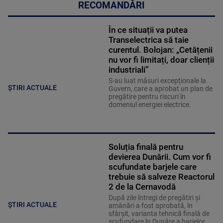
RECOMANDĂRI
În ce situații va putea
Transelectrica să taie
curentul. Bolojan: „Cetățenii
nu vor fi limitați, doar clienții
industriali”
S-au luat măsuri excepționale la
ȘTIRI ACTUALE
Guvern, care a aprobat un plan de
pregătire pentru riscuri în
domeniul energiei electrice.
Soluția finală pentru
devierea Dunării. Cum vor fi
scufundate barjele care
trebuie să salveze Reactorul
2 de la Cernavodă
După zile întregi de pregătiri și
ȘTIRI ACTUALE
amânări a fost aprobată, în
sfârșit, varianta tehnică finală de
scufundare în Dunăre a barjelor