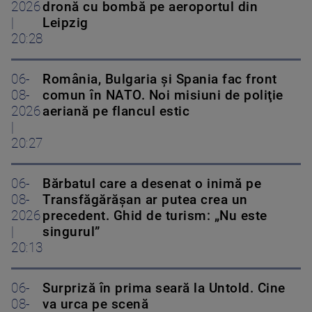
2026
dronă cu bombă pe aeroportul din
|
Leipzig
20:28
06-
România, Bulgaria şi Spania fac front
08-
comun în NATO. Noi misiuni de poliţie
2026
aeriană pe flancul estic
|
20:27
06-
Bărbatul care a desenat o inimă pe
08-
Transfăgărășan ar putea crea un
2026
precedent. Ghid de turism: „Nu este
|
singurul”
20:13
06-
Surpriză în prima seară la Untold. Cine
08-
va urca pe scenă