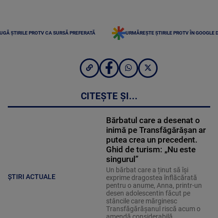
UGĂ ȘTIRILE PROTV CA SURSĂ PREFERATĂ
URMĂREȘTE ȘTIRILE PROTV ÎN GOOGLE 
CITEȘTE ȘI...
Bărbatul care a desenat o
inimă pe Transfăgărășan ar
putea crea un precedent.
Ghid de turism: „Nu este
singurul”
Un bărbat care a ținut să își
ȘTIRI ACTUALE
exprime dragostea înflăcărată
pentru o anume, Anna, printr-un
desen adolescentin făcut pe
stâncile care mărginesc
Transfăgărășanul riscă acum o
amendă considerabilă.