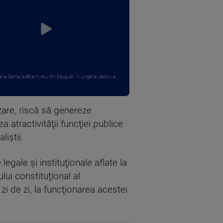
a Cernavodă la nivelul din 3 august. În Ungaria, debitul a ...
izare, riscă să genereze
 atractivităţii funcţiei publice
liştii.
egale şi instituţionale aflate la
lui constituţional al
zi de zi, la funcţionarea acestei