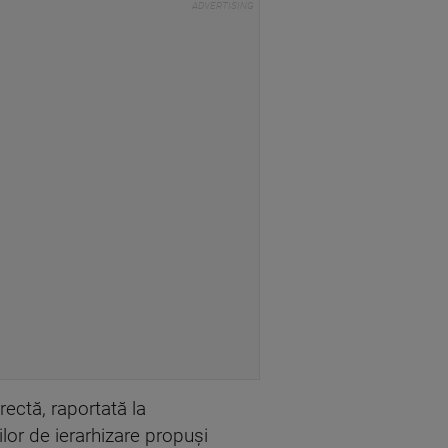
orectă, raportată la
ilor de ierarhizare propuşi