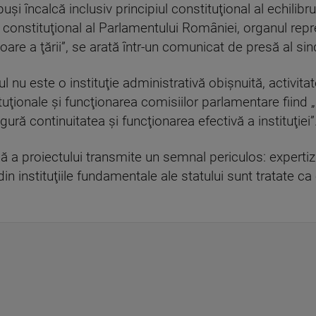
şi încalcă inclusiv principiul constituţional al echilibrulu
lul constituţional al Parlamentului României, organul re
toare a ţării”, se arată într-un comunicat de presă al si
l nu este o instituţie administrativă obişnuită, activitat
uţionale şi funcţionarea comisiilor parlamentare fiind „
gură continuitatea şi funcţionarea efectivă a instituţiei
 a proiectului transmite un semnal periculos: expertiza,
in instituţiile fundamentale ale statului sunt tratate 