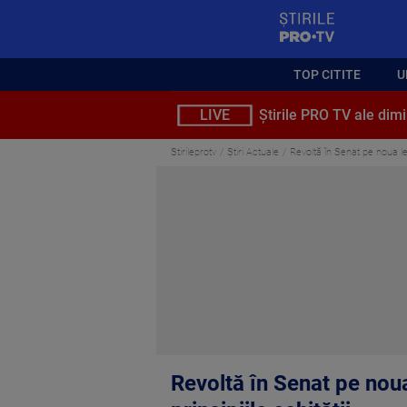
StirilePROTV
TOP CITITE
U
LIVE
Știrile PRO TV ale dimi
Stirileprotv
Știri Actuale
Revoltă în Senat pe noua lege
Revoltă în Senat pe noua