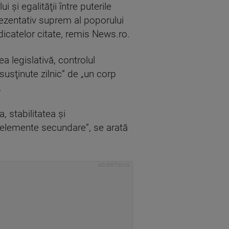
i şi egalităţii între puterile
prezentativ suprem al poporului
ndicatelor citate, remis News.ro.
ea legislativă, controlul
susţinute zilnic” de „un corp
”.
 stabilitatea şi
ca elemente secundare”, se arată