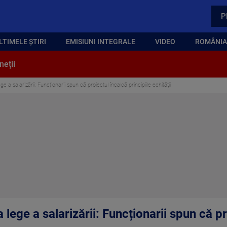
P
LTIMELE ȘTIRI
EMISIUNI INTEGRALE
VIDEO
ROMÂNIA,
neții
 a salarizării: Funcționarii spun că proiectul încalcă principiile echității
 lege a salarizării: Funcționarii spun că p