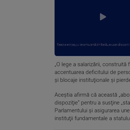
Reacția echipajului de ambulanță din Bacău acuzat că a oprit la p
„O lege a salarizării, construită
accentuarea deficitului de person
şi blocaje instituţionale şi pier
Aceştia afirmă că această „abord
dispoziţie” pentru a susţine „sta
Parlamentului şi asigurarea unei 
instituţii fundamentale a statului