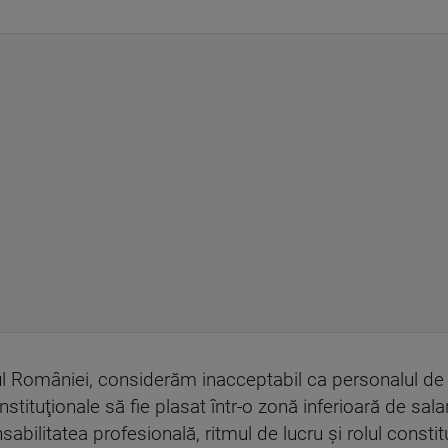
l României, considerăm inacceptabil ca personalul de spe
ituţionale să fie plasat într-o zonă inferioară de salari
sabilitatea profesională, ritmul de lucru şi rolul constit