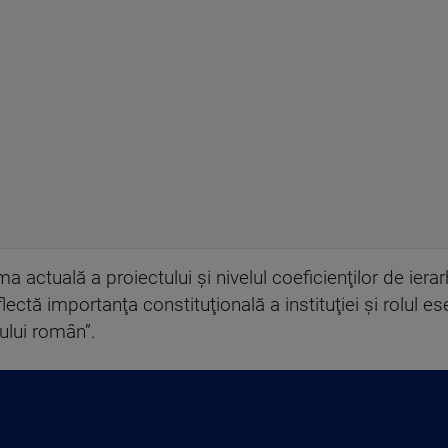
rma actuală a proiectului şi nivelul coeficienţilor de ier
ectă importanţa constituţională a instituţiei şi rolul ese
ului român”.