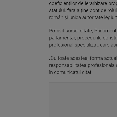
coeficienţilor de ierarhizare propu
statului, fără a ţine cont de ro
român şi unica autoritate legiui
Potrivit sursei citate, Parlamentu
parlamentar, procedurile constit
profesional specializat, care asi
„Cu toate acestea, forma actuală
responsabilitatea profesională d
în comunicatul citat.