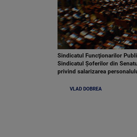
Sindicatul Funcţionarilor Publ
Sindicatul Şoferilor din Senat
privind salarizarea personalul
VLAD DOBREA