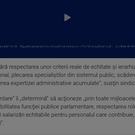
iață în plină ...
Pagubele aduse de furtunile puternice care au lovit România după caniculă. ...
Dunărea rămâne l
 fără respectarea unor criterii reale de echitate şi ierarh
al, plecarea specialiştilor din sistemul public, scăderea
derea expertizei administrative acumulate”, susţin sindica
are” îi „determină” să acţioneze „prin toate mijloacele l
bilitatea funcţiei publice parlamentare, respectarea rolu
salarizări echitabile pentru personalul care contribuie, 
”.