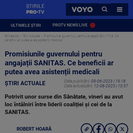
StirilePROTV
CAUTA
VOYO
TOATE 
PROTV NEWS LIVE
ULTIMELE ȘTIRI
Stirileprotv
Știri Actuale
Promisiunile guvernului pentru angajații SANITAS. Ce
beneficii ar putea avea asistenții medicali
Promisiunile guvernului pentru
angajații SANITAS. Ce beneficii ar
putea avea asistenții medicali
Data publicării:
09-06-2023 | 19:18
ȘTIRI ACTUALE
Data actualizării:
12-08-2025 | 10:57
Potrivit unor surse din Sănătate, vineri au avut
loc întâlniri între liderii coaliției și cei de la
SANITAS.
ROBERT HOARĂ