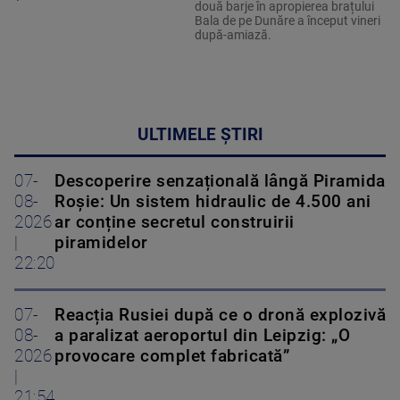
două barje în apropierea brațului
Bala de pe Dunăre a început vineri
după-amiază.
ULTIMELE ȘTIRI
07-
Descoperire senzațională lângă Piramida
08-
Roșie: Un sistem hidraulic de 4.500 ani
2026
ar conține secretul construirii
|
piramidelor
22:20
07-
Reacția Rusiei după ce o dronă explozivă
08-
a paralizat aeroportul din Leipzig: „O
2026
provocare complet fabricată”
|
21:54