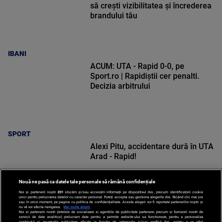
să crești vizibilitatea și încrederea
brandului tău
IBANI
ACUM: UTA - Rapid 0-0, pe
Sport.ro | Rapidiștii cer penalti.
Decizia arbitrului
SPORT
Alexi Pitu, accidentare dură în UTA
Arad - Rapid!
Nouă ne pasă ca datele tale personale să rămână confidențiale
Noi și partenerii noștri
201
stocăm și/sau accesăm informații pe dispozitivul dvs., precum identificatorii cookie
unici pentru prelucrarea datelor cu caracter personal. Puteți accepta sau gestiona alegerile dvs. făcând clic mai jos
sau în orice moment, pe pagina cu politica de confidențialitate. Aceste alegeri vor fi raportate partenerilor noștri și
nu vă vor afecta navigarea.
Mai multe detalii
Noi si partenerii nostri (retelele de socializare si agentiile de publicitate partenere, precum si furnizorii nostri de
SPORT
servicii de date analitice) prelucram date pentru a permite website-ului sa functioneze, pentru a personaliza
continutul si anunturile publicitare afisate in functie de interesele si/sau profilul dvs., pentru a va oferi