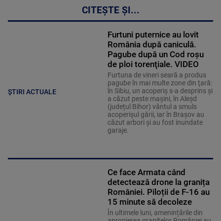
CITEȘTE ȘI...
Furtuni puternice au lovit
România după caniculă.
Pagube după un Cod roşu
de ploi torenţiale. VIDEO
Furtuna de vineri seară a produs
pagube în mai multe zone din ţară:
în Sibiu, un acoperiş s-a desprins și
ȘTIRI ACTUALE
a căzut peste maşini, în Aleşd
(județul Bihor) vântul a smuls
acoperişul gării, iar în Braşov au
căzut arbori şi au fost inundate
garaje.
Ce face Armata când
detectează drone la granița
României. Piloții de F-16 au
15 minute să decoleze
În ultimele luni, amenințările din
apropierea granițelor României au