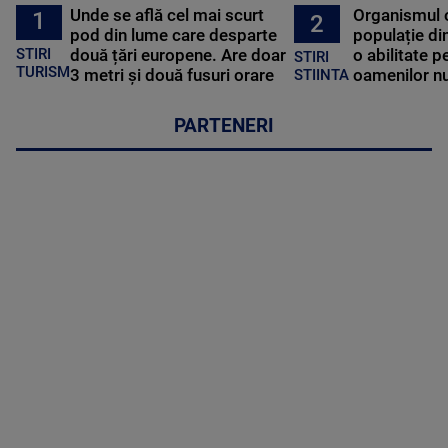
Unde se află cel mai scurt
Organismul 
1
2
pod din lume care desparte
populație di
STIRI
două țări europene. Are doar
o abilitate p
STIRI
TURISM
3 metri și două fusuri orare
oamenilor nu
STIINTA
PARTENERI