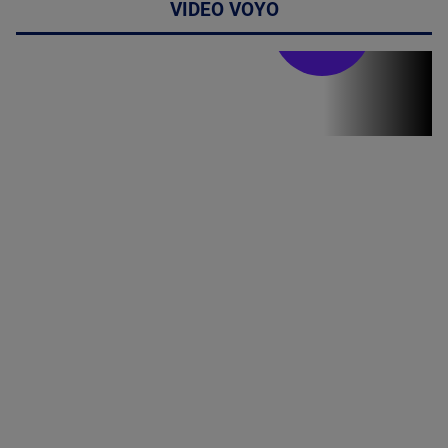
VIDEO VOYO
Stirile PRO TV
Stirile PRO
TV # 19.00 -
07 August
2026
MAI
MULTE
DETALII