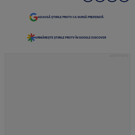
ADAUGĂ ȘTIRILE PROTV CA SURSĂ PREFERATĂ
URMĂREȘTE ȘTIRILE PROTV ÎN GOOGLE DISCOVER