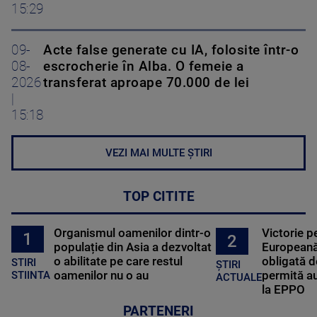
15:29
09-
Acte false generate cu IA, folosite într-o
08-
escrocherie în Alba. O femeie a
2026
transferat aproape 70.000 de lei
|
15:18
VEZI MAI MULTE ȘTIRI
TOP CITITE
Organismul oamenilor dintr-o
Victorie p
1
2
populație din Asia a dezvoltat
Europeană
o abilitate pe care restul
obligată d
STIRI
ȘTIRI
oamenilor nu o au
permită au
STIINTA
ACTUALE
la EPPO
PARTENERI