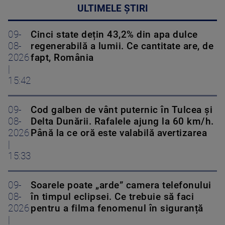
ULTIMELE ȘTIRI
09-
Cinci state dețin 43,2% din apa dulce
08-
regenerabilă a lumii. Ce cantitate are, de
2026
fapt, România
|
15:42
09-
Cod galben de vânt puternic în Tulcea și
08-
Delta Dunării. Rafalele ajung la 60 km/h.
2026
Până la ce oră este valabilă avertizarea
|
15:33
09-
Soarele poate „arde” camera telefonului
08-
în timpul eclipsei. Ce trebuie să faci
2026
pentru a filma fenomenul în siguranță
|