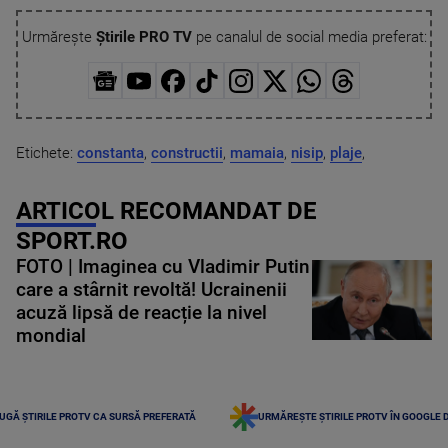
Urmărește
Știrile PRO TV
pe canalul de social media preferat:
Etichete:
constanta
,
constructii
,
mamaia
,
nisip
,
plaje
,
ARTICOL RECOMANDAT DE
SPORT.RO
FOTO | Imaginea cu Vladimir Putin
care a stârnit revoltă! Ucrainenii
acuză lipsă de reacție la nivel
mondial
UGĂ ȘTIRILE PROTV CA SURSĂ PREFERATĂ
URMĂREȘTE ȘTIRILE PROTV ÎN GOOGLE 