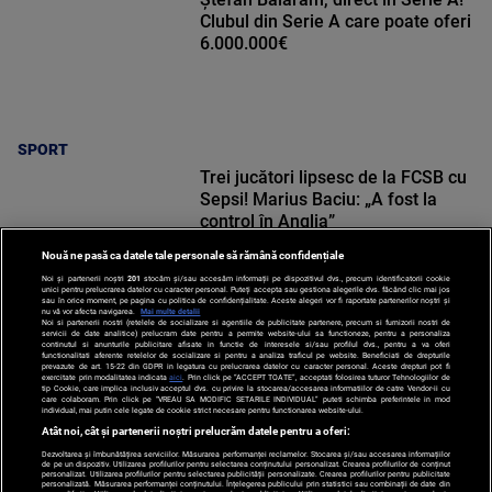
Clubul din Serie A care poate oferi
6.000.000€
SPORT
Trei jucători lipsesc de la FCSB cu
Sepsi! Marius Baciu: „A fost la
control în Anglia”
Nouă ne pasă ca datele tale personale să rămână confidențiale
Noi și partenerii noștri
201
stocăm și/sau accesăm informații pe dispozitivul dvs., precum identificatorii cookie
unici pentru prelucrarea datelor cu caracter personal. Puteți accepta sau gestiona alegerile dvs. făcând clic mai jos
sau în orice moment, pe pagina cu politica de confidențialitate. Aceste alegeri vor fi raportate partenerilor noștri și
nu vă vor afecta navigarea.
Mai multe detalii
Noi si partenerii nostri (retelele de socializare si agentiile de publicitate partenere, precum si furnizorii nostri de
SPORT
servicii de date analitice) prelucram date pentru a permite website-ului sa functioneze, pentru a personaliza
continutul si anunturile publicitare afisate in functie de interesele si/sau profilul dvs., pentru a va oferi
functionalitati aferente retelelor de socializare si pentru a analiza traficul pe website. Beneficiati de drepturile
prevazute de art. 15-22 din GDPR in legatura cu prelucrarea datelor cu caracter personal. Aceste drepturi pot fi
exercitate prin modalitatea indicata
aici
. Prin click pe “ACCEPT TOATE”, acceptati folosirea tuturor Tehnologiilor de
tip Cookie, care implica inclusiv acceptul dvs. cu privire la stocarea/accesarea informatiilor de catre Vendor-ii cu
care colaboram. Prin click pe “VREAU SA MODIFIC SETARILE INDIVIDUAL” puteti schimba preferintele in mod
individual, mai putin cele legate de cookie strict necesare pentru functionarea website-ului.
Atât noi, cât și partenerii noștri prelucrăm datele pentru a oferi:
Dezvoltarea și îmbunătățirea serviciilor. Măsurarea performanței reclamelor. Stocarea și/sau accesarea informațiilor
de pe un dispozitiv. Utilizarea profilurilor pentru selectarea conținutului personalizat. Crearea profilurilor de conținut
personalizat. Utilizarea profilurilor pentru selectarea publicității personalizate. Crearea profilurilor pentru publicitate
personalizată. Măsurarea performanței conținutului. Înțelegerea publicului prin statistici sau combinații de date din