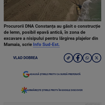
STIRILEPROTV
Procurorii DNA Constanța au găsit o construcție
de lemn, posibil epavă antică, în zona de
excavare a nisipului pentru lărgirea plajelor din
Mamaia, scrie
Info Sud-Est.
VLAD DOBREA
ADAUGĂ ȘTIRILE PROTV CA SURSĂ PREFERATĂ
URMĂREȘTE ȘTIRILE PROTV ÎN GOOGLE DISCOVER