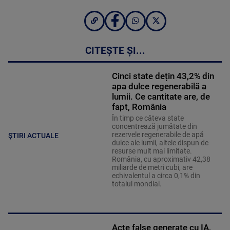
CITEȘTE ȘI...
Cinci state dețin 43,2% din
apa dulce regenerabilă a
lumii. Ce cantitate are, de
fapt, România
În timp ce câteva state
concentrează jumătate din
rezervele regenerabile de apă
ȘTIRI ACTUALE
dulce ale lumii, altele dispun de
resurse mult mai limitate.
România, cu aproximativ 42,38
miliarde de metri cubi, are
echivalentul a circa 0,1% din
totalul mondial.
Acte false generate cu IA,