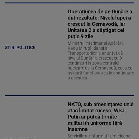
Operațiunea de pe Dunăre a
dat rezultate. Nivelul apei a
crescut la Cernavodă, iar
Unitatea 2 a câștigat cel
puțin 9 zile
Ministrul interimar al Apărării,
STIRI POLITICE
Radu Miruţă, dar şi al
Transporturilor, a anunţat că
nivelul Dunării a crescut cu 8
centimetri în zona centralei
nucleare de la Cernavodă, ceea ce
asigură funcţionarea în continuare
a acesteia.
NATO, sub amenințarea unui
atac limitat rusesc. WSJ:
Putin ar putea trimite
militari în uniforme fără
însemne
Serviciile de informații americane