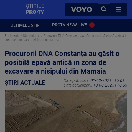
StirilePROTV
CAUTA
VOYO
TOATE 
PROTV NEWS LIVE
ULTIMELE ȘTIRI
Stirileprotv
Știri Actuale
Procurorii DNA Constanța au găsit o posibilă epavă antică în
zona de excavare a nisipului din Mamaia
Procurorii DNA Constanța au găsit o
posibilă epavă antică în zona de
excavare a nisipului din Mamaia
Data publicării:
01-03-2021 | 16:01
ȘTIRI ACTUALE
Data actualizării:
13-08-2025 | 18:53