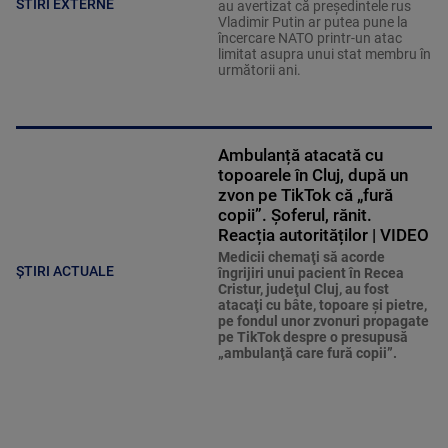
STIRI EXTERNE
au avertizat că președintele rus
Vladimir Putin ar putea pune la
încercare NATO printr-un atac
limitat asupra unui stat membru în
următorii ani.
Ambulanță atacată cu
topoarele în Cluj, după un
zvon pe TikTok că „fură
copii”. Șoferul, rănit.
Reacția autorităților | VIDEO
Medicii chemaţi să acorde
ȘTIRI ACTUALE
îngrijiri unui pacient în Recea
Cristur, judeţul Cluj, au fost
atacaţi cu bâte, topoare şi pietre,
pe fondul unor zvonuri propagate
pe TikTok despre o presupusă
„ambulanţă care fură copii”.