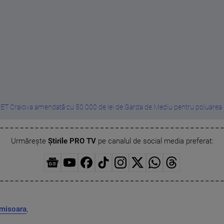
ET Craiova amendată cu 50.000 de lei de Garda de Mediu pentru poluarea .
Urmărește
Știrile PRO TV
pe canalul de social media preferat:
imisoara
,