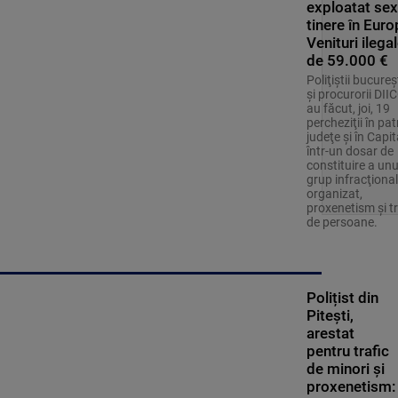
exploatat sex
tinere în Euro
Venituri ilega
de 59.000 €
Poliţiştii bucureş
şi procurorii DII
au făcut, joi, 19
percheziţii în pat
judeţe şi în Capit
într-un dosar de
constituire a unu
grup infracţional
organizat,
proxenetism și tr
de persoane.
Polițist din
Pitești,
arestat
pentru trafic
de minori și
proxenetism: