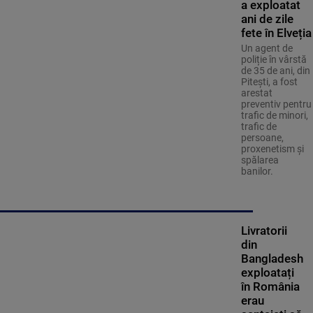
a exploatat
ani de zile
fete în Elveția
Un agent de
poliție în vârstă
de 35 de ani, din
Pitești, a fost
arestat
preventiv pentru
trafic de minori,
trafic de
persoane,
proxenetism și
spălarea
banilor.
Livratorii
din
Bangladesh
exploatați
în România
erau