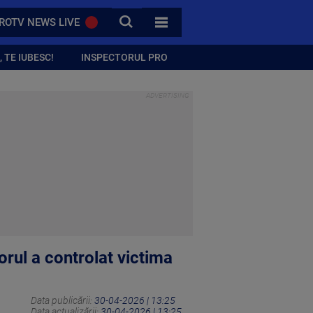
CAUTA
ROTV NEWS LIVE
TOATE CATEGORIILE
 TE IUBESC!
INSPECTORUL PRO
rul a controlat victima
Data publicării:
30-04-2026 | 13:25
Data actualizării:
30-04-2026 | 13:25