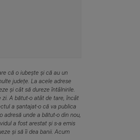
re că o iubește și că au un
multe județe. La acele adrese
eze și cât să dureze întâlnirile.
 zi. A bătut-o atât de tare, încât
ectul a șantajat-o că va publica
 o adresă unde a bătut-o din nou,
idul a fost arestat și s-a emis
tueze și să îi dea banii. Acum