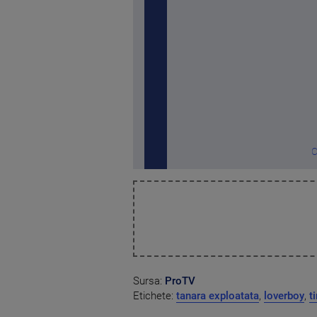
C
Sursa:
ProTV
Etichete:
tanara exploatata
,
loverboy
,
t