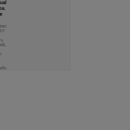
ual
pa.
le
teni
COT
ru
ală,
i
afic