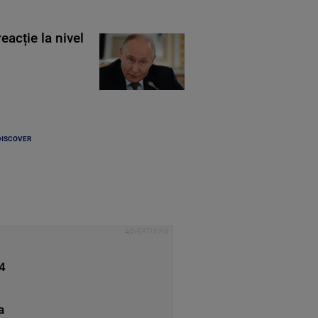
eacție la nivel
DISCOVER
 4
a