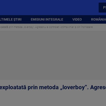
P
LTIMELE ȘTIRI
EMISIUNI INTEGRALE
VIDEO
ROMÂNIA,
loatată prin metoda „loverboy”. Agresorul a controlat victima chiar și din închisoare
 exploatată prin metoda „loverboy”. Agreso