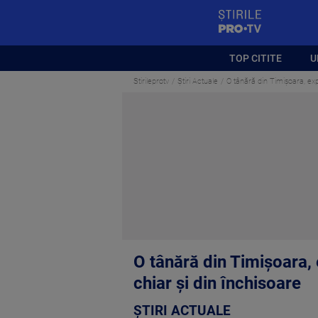
StirilePROTV
TOP CITITE
U
Stirileprotv
Știri Actuale
O tânără din Timișoara, exp
O tânără din Timișoara,
chiar și din închisoare
ȘTIRI ACTUALE