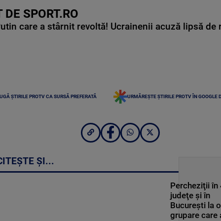
 DE SPORT.RO
in care a stârnit revoltă! Ucrainenii acuză lipsă de r
UGĂ ȘTIRILE PROTV CA SURSĂ PREFERATĂ
URMĂREȘTE ȘTIRILE PROTV ÎN GOOGLE 
CITEȘTE ȘI...
Percheziţii în
judeţe şi în
București la o
grupare care 