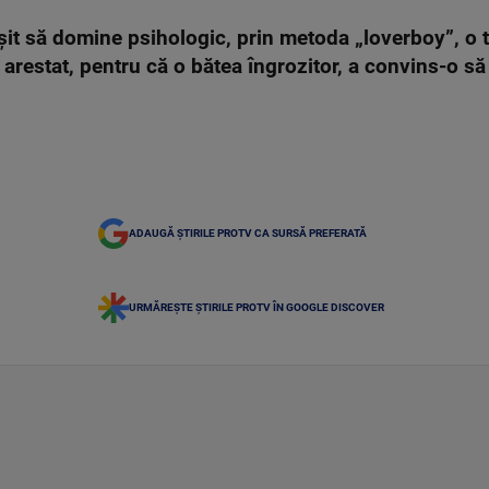
șit să domine psihologic, prin metoda „loverboy”, o 
 arestat, pentru că o bătea îngrozitor, a convins-o s
ADAUGĂ ȘTIRILE PROTV CA SURSĂ PREFERATĂ
URMĂREȘTE ȘTIRILE PROTV ÎN GOOGLE DISCOVER