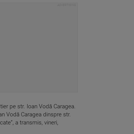
utier pe str. Ioan Vodă Caragea.
oan Vodă Caragea dinspre str.
ate”, a transmis, vineri,