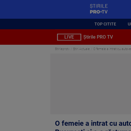
StirilePROTV
TOP CITITE
U
LIVE
Știrile PRO TV
Stirileprotv
Știri Actuale
O femeie a intrat cu autove
O femeie a intrat cu aut