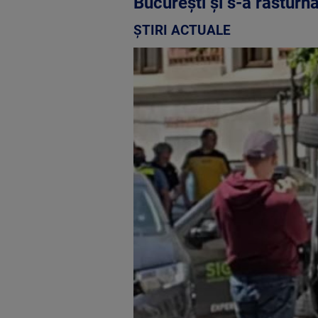
București și s-a răsturna
ȘTIRI ACTUALE