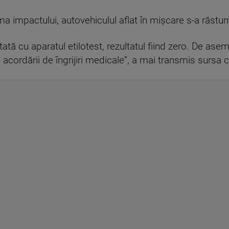
rma impactului, autovehiculul aflat în mişcare s-a răstur
tă cu aparatul etilotest, rezultatul fiind zero. De ase
 acordării de îngrijiri medicale”, a mai transmis sursa c