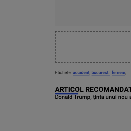
Etichete:
accident
,
bucuresti
,
femeie
,
ARTICOL RECOMANDAT
Donald Trump, ținta unui nou as