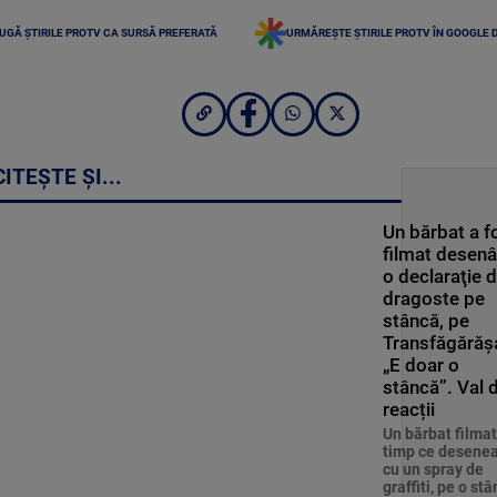
UGĂ ȘTIRILE PROTV CA SURSĂ PREFERATĂ
URMĂREȘTE ȘTIRILE PROTV ÎN GOOGLE 
CITEȘTE ȘI...
Un bărbat a f
filmat desen
o declaraţie 
dragoste pe
stâncă, pe
Transfăgărăş
„E doar o
stâncă”. Val 
reacții
Un bărbat filmat
timp ce desene
cu un spray de
graffiti, pe o st