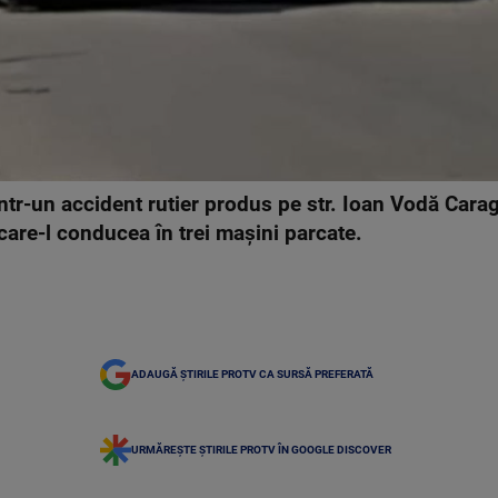
 într-un accident rutier produs pe str. Ioan Vodă Car
care-l conducea în trei maşini parcate.
ADAUGĂ ȘTIRILE PROTV CA SURSĂ PREFERATĂ
URMĂREȘTE ȘTIRILE PROTV ÎN GOOGLE DISCOVER