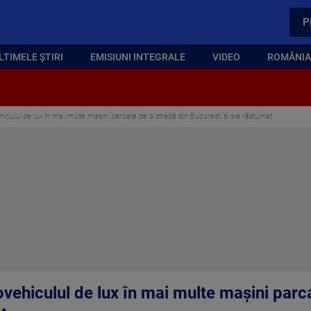
P
LTIMELE ȘTIRI
EMISIUNI INTEGRALE
VIDEO
ROMÂNIA,
hiculul de lux în mai multe mașini parcate pe o stradă din București și s-a răsturnat
ovehiculul de lux în mai multe mașini parc