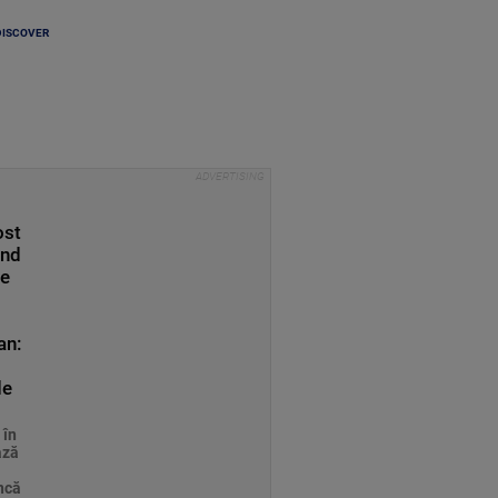
DISCOVER
ost
ând
de
an:
de
 în
ază
âncă