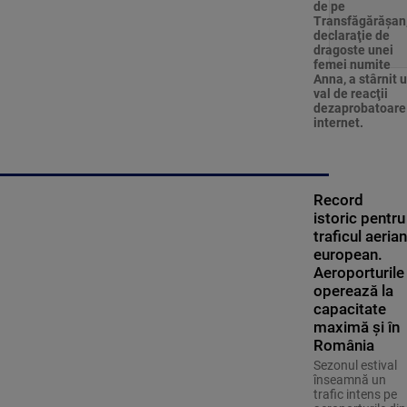
de pe
Transfăgărăşan,
declaraţie de
dragoste unei
femei numite
Anna, a stârnit 
val de reacţii
dezaprobatoare
internet.
Record
istoric pentru
traficul aerian
european.
Aeroporturile
operează la
capacitate
maximă și în
România
Sezonul estival
înseamnă un
trafic intens pe