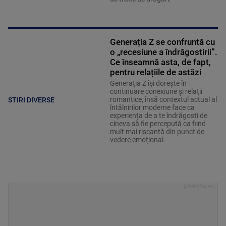
Generația Z se confruntă cu
o „recesiune a îndrăgostirii”.
Ce înseamnă asta, de fapt,
pentru relațiile de astăzi
Generația Z își dorește în
continuare conexiune și relații
romantice, însă contextul actual al
STIRI DIVERSE
întâlnirilor moderne face ca
experiența de a te îndrăgosti de
cineva să fie percepută ca fiind
mult mai riscantă din punct de
vedere emoțional.