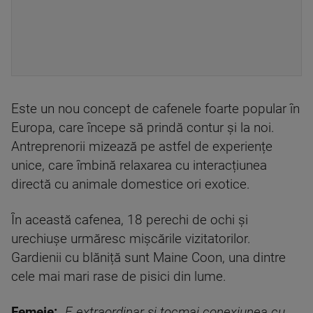
Este un nou concept de cafenele foarte popular în
Europa, care începe să prindă contur și la noi.
Antreprenorii mizează pe astfel de experiențe
unice, care îmbină relaxarea cu interacțiunea
directă cu animale domestice ori exotice.
În această cafenea, 18 perechi de ochi și
urechiușe urmăresc mișcările vizitatorilor.
Gardienii cu blăniță sunt Maine Coon, una dintre
cele mai mari rase de pisici din lume.
Femeie:
„
E extraordinar și tocmai conexiunea cu