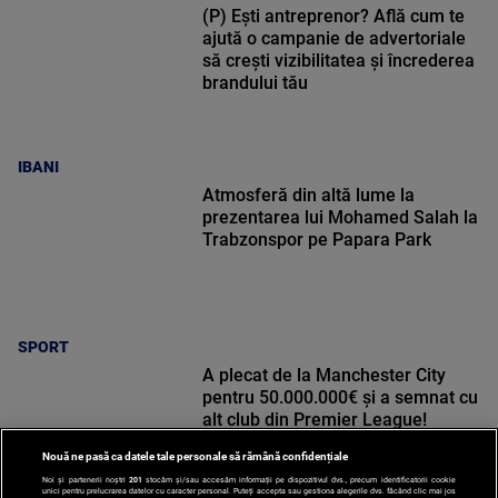
(P) Ești antreprenor? Află cum te
ajută o campanie de advertoriale
să crești vizibilitatea și încrederea
brandului tău
IBANI
Atmosferă din altă lume la
prezentarea lui Mohamed Salah la
Trabzonspor pe Papara Park
SPORT
A plecat de la Manchester City
pentru 50.000.000€ și a semnat cu
alt club din Premier League!
Nouă ne pasă ca datele tale personale să rămână confidențiale
Noi și partenerii noștri
201
stocăm și/sau accesăm informații pe dispozitivul dvs., precum identificatorii cookie
unici pentru prelucrarea datelor cu caracter personal. Puteți accepta sau gestiona alegerile dvs. făcând clic mai jos