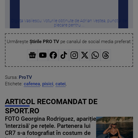
Olguța Vasilescu: Voturile obținute de Adrian Veștea, punctul de
„S
plecare pentru ...
Urmărește
Știrile PRO TV
pe canalul de social media preferat:
Sursa:
ProTV
Etichete:
cafenea
,
pisici
,
catei
,
ARTICOL RECOMANDAT DE
SPORT.RO
FOTO Georgina Rodriguez, apariție
'interzisă' pe rețele. Partenera lui
CR7 s-a fotografiat în costum de