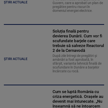
ȘTIRI ACTUALE
Guvern, care a aprobat un plan de
pregătire pentru riscuri în
domeniul energiei electrice.
Soluția finală pentru
devierea Dunării. Cum vor fi
scufundate barjele care
trebuie să salveze Reactorul
2 de la Cernavodă
După zile întregi de pregătiri și
ȘTIRI ACTUALE
amânări a fost aprobată, în
sfârșit, varianta tehnică finală de
scufundare în Dunăre a barjelor
încărcate cu rocă.
Cum se luptă România cu
criza energetică. Orașele au
devenit mai întunecate. „Nu
înseamnă să ne întoarcem