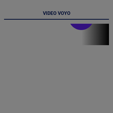
VIDEO VOYO
Stirile PRO TV
Stirile PRO
TV # 19.00 -
06 August
2026
MAI
MULTE