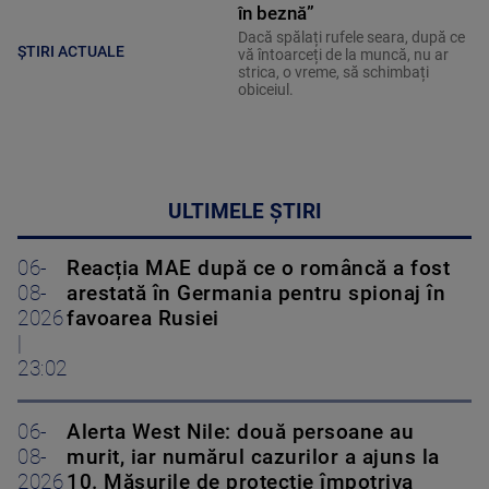
în beznă”
Dacă spălați rufele seara, după ce
ȘTIRI ACTUALE
vă întoarceți de la muncă, nu ar
strica, o vreme, să schimbați
obiceiul.
ULTIMELE ȘTIRI
06-
Reacția MAE după ce o româncă a fost
08-
arestată în Germania pentru spionaj în
2026
favoarea Rusiei
|
23:02
06-
Alerta West Nile: două persoane au
08-
murit, iar numărul cazurilor a ajuns la
2026
10. Măsurile de protecție împotriva