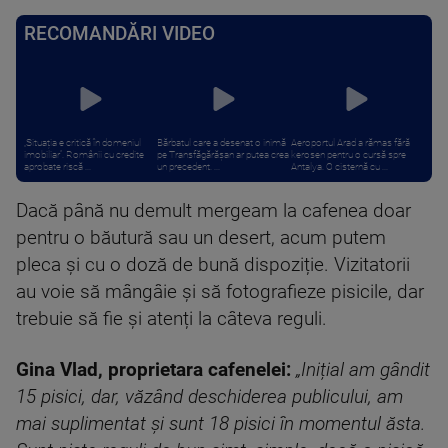
RECOMANDĂRI VIDEO
„Situația e critică în domeniul
Bărbatul care a desenat o inimă
Aeroportul Arad a rămas fără
imobiliar”. Românii cu credite
pe Transfăgărășan ar putea crea
kerosen pentru o cursă spre
aprobate riscă ...
un precedent. ...
Antalya. O cisternă cu ...
Dacă până nu demult mergeam la cafenea doar
pentru o băutură sau un desert, acum putem
pleca și cu o doză de bună dispoziție. Vizitatorii
au voie să mângâie și să fotografieze pisicile, dar
trebuie să fie și atenți la câteva reguli.
Gina Vlad, proprietara cafenelei:
„Inițial am gândit
15 pisici, dar, văzând deschiderea publicului, am
mai suplimentat și sunt 18 pisici în momentul ăsta.