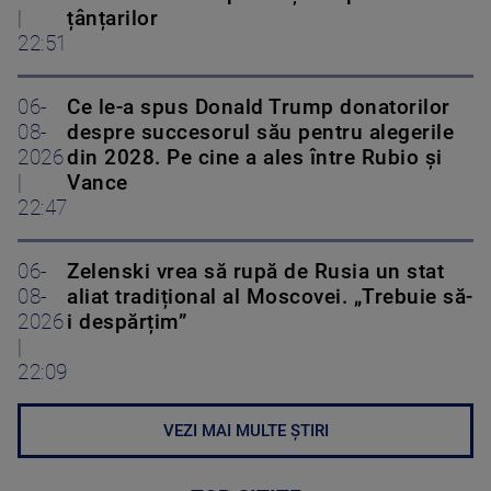
|
țânțarilor
22:51
06-
Ce le-a spus Donald Trump donatorilor
08-
despre succesorul său pentru alegerile
2026
din 2028. Pe cine a ales între Rubio și
|
Vance
22:47
06-
Zelenski vrea să rupă de Rusia un stat
08-
aliat tradițional al Moscovei. „Trebuie să-
2026
i despărțim”
|
22:09
VEZI MAI MULTE ȘTIRI