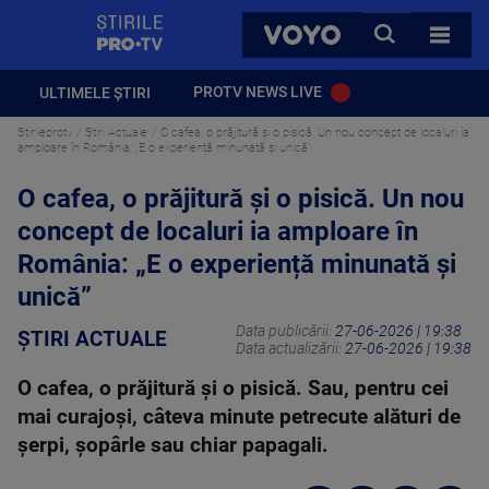
StirilePROTV
CAUTA
VOYO
TOATE 
PROTV NEWS LIVE
ULTIMELE ȘTIRI
Stirileprotv
Știri Actuale
O cafea, o prăjitură și o pisică. Un nou concept de localuri ia
amploare în România: „E o experiență minunată și unică”
O cafea, o prăjitură și o pisică. Un nou
concept de localuri ia amploare în
România: „E o experiență minunată și
unică”
Data publicării:
27-06-2026 | 19:38
ȘTIRI ACTUALE
Data actualizării:
27-06-2026 | 19:38
O cafea, o prăjitură și o pisică. Sau, pentru cei
mai curajoși, câteva minute petrecute alături de
șerpi, șopârle sau chiar papagali.