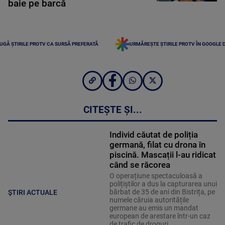
baie pe barcă
UGĂ ȘTIRILE PROTV CA SURSĂ PREFERATĂ
URMĂREȘTE ȘTIRILE PROTV ÎN GOOGLE 
CITEȘTE ȘI...
Individ căutat de poliția
germană, filat cu drona în
piscină. Mascații l-au ridicat
când se răcorea
O operațiune spectaculoasă a
polițiștilor a dus la capturarea unui
bărbat de 35 de ani din Bistrița, pe
ȘTIRI ACTUALE
numele căruia autoritățile
germane au emis un mandat
european de arestare într-un caz
de trafic de droguri.