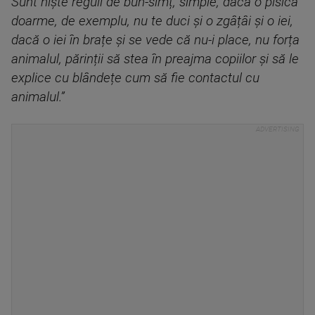
Sunt niște reguli de bun-simț, simple, dacă o pisică
doarme, de exemplu, nu te duci și o zgâțâi și o iei,
dacă o iei în brațe și se vede că nu-i place, nu forța
animalul, părinții să stea în preajma copiilor și să le
explice cu blândețe cum să fie contactul cu
animalul.”