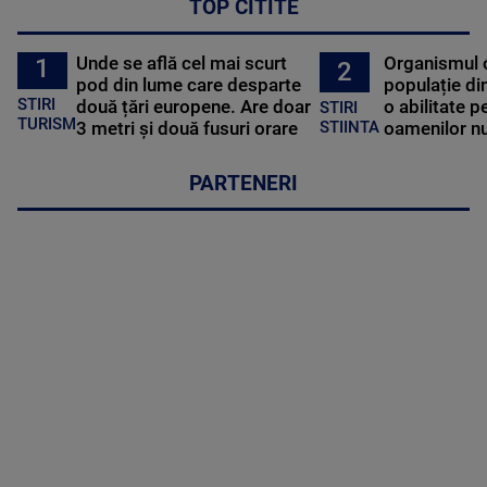
TOP CITITE
Unde se află cel mai scurt
Organismul 
1
2
pod din lume care desparte
populație di
STIRI
două țări europene. Are doar
o abilitate p
STIRI
TURISM
3 metri și două fusuri orare
oamenilor nu
STIINTA
PARTENERI