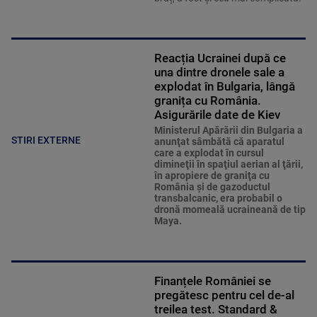
Reacția Ucrainei după ce
una dintre dronele sale a
explodat în Bulgaria, lângă
granița cu România.
Asigurările date de Kiev
Ministerul Apărării din Bulgaria a
STIRI EXTERNE
anunţat sâmbătă că aparatul
care a explodat în cursul
dimineţii în spaţiul aerian al ţării,
în apropiere de graniţa cu
România şi de gazoductul
transbalcanic, era probabil o
dronă momeală ucraineană de tip
Maya.
Finanțele României se
pregătesc pentru cel de-al
treilea test. Standard &