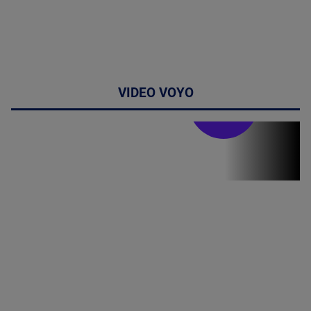
VIDEO VOYO
Stirile PRO TV
Stirile PRO
TV # 19.00 -
8 August
2026