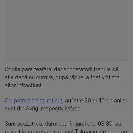
Copila pare teafăra, dar anchetatorii trebuie să
afle dacă nu cumva, după răpire, a fost victima
altor infracțiuni.
Cei patru bărbați reținuți
au între 20 și 40 de ani și
sunt din Avrig, respectiv Mârșa.
Sunt acuzați că, duminică, în jurul orei 03.30, au
năvălit într-o casă din orașul Talmaciu, de unde au