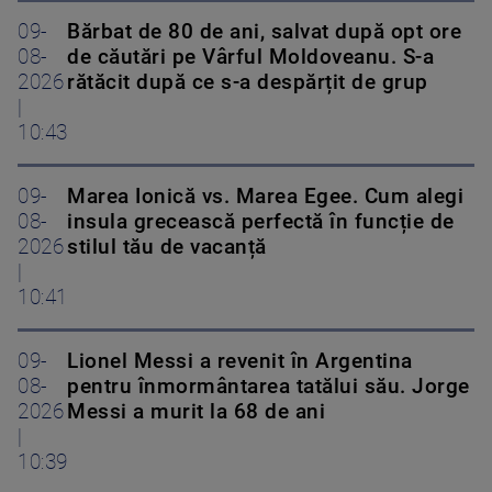
09-
Bărbat de 80 de ani, salvat după opt ore
08-
de căutări pe Vârful Moldoveanu. S-a
2026
rătăcit după ce s-a despărțit de grup
|
10:43
09-
Marea Ionică vs. Marea Egee. Cum alegi
08-
insula grecească perfectă în funcție de
2026
stilul tău de vacanță
|
10:41
09-
Lionel Messi a revenit în Argentina
08-
pentru înmormântarea tatălui său. Jorge
2026
Messi a murit la 68 de ani
|
10:39