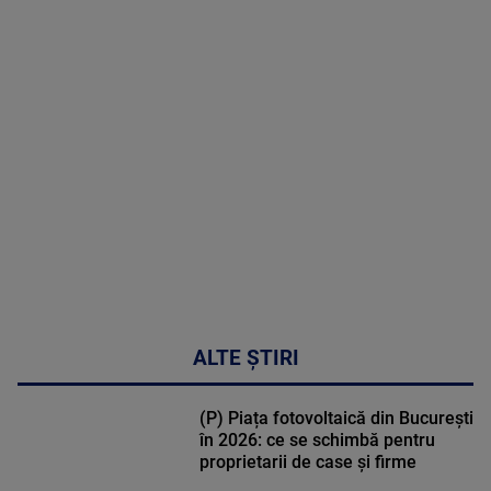
MAI
MULTE
DETALII
30:33
ALTE ȘTIRI
(P) Piața fotovoltaică din București
în 2026: ce se schimbă pentru
proprietarii de case și firme