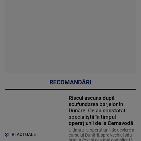
RECOMANDĂRI
Riscul ascuns după
scufundarea barjelor în
Dunăre. Ce au constatat
specialiștii în timpul
operațiunii de la Cernavodă
Ultima zi a operațiunii de deviere a
ȘTIRI ACTUALE
cursului Dunării, spre vechiul său
braț, a fost și cea mai complicată.