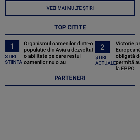
VEZI MAI MULTE ȘTIRI
TOP CITITE
Organismul oamenilor dintr-o
Victorie p
1
2
populație din Asia a dezvoltat
Europeană
o abilitate pe care restul
obligată d
STIRI
ȘTIRI
oamenilor nu o au
permită au
STIINTA
ACTUALE
la EPPO
PARTENERI