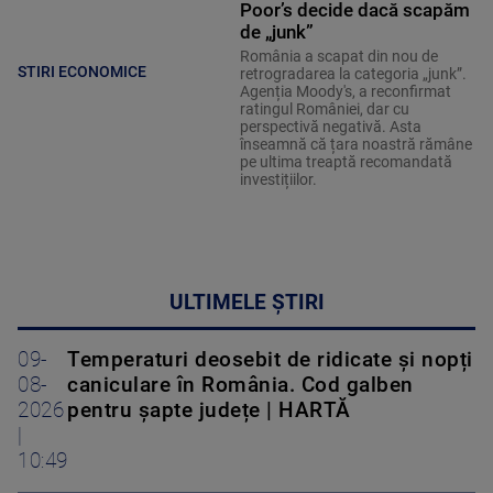
Poor’s decide dacă scapăm
de „junk”
România a scapat din nou de
STIRI ECONOMICE
retrogradarea la categoria „junk”.
Agenția Moody's, a reconfirmat
ratingul României, dar cu
perspectivă negativă. Asta
înseamnă că țara noastră rămâne
pe ultima treaptă recomandată
investițiilor.
ULTIMELE ȘTIRI
09-
Temperaturi deosebit de ridicate și nopți
08-
caniculare în România. Cod galben
2026
pentru șapte județe | HARTĂ
|
10:49