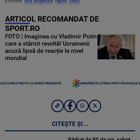
Etichete:
fata disparuta
,
rapire
,
Sibiu
,
ARTICOL RECOMANDAT DE
SPORT.RO
FOTO | Imaginea cu Vladimir Putin
care a stârnit revoltă! Ucrainenii
acuză lipsă de reacție la nivel
mondial
UGĂ ȘTIRILE PROTV CA SURSĂ PREFERATĂ
URMĂREȘTE ȘTIRILE PROTV ÎN GOOGLE 
CITEȘTE ȘI...
Bărbat de 80 de ani, salvat