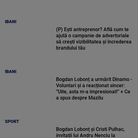
IBANI
(P) Ești antreprenor? Află cum te
ajută o campanie de advertoriale
să crești vizibilitatea și încrederea
brandului tău
IBANI
Bogdan Lobonț a urmărit Dinamo -
Voluntari și a reacționat sincer:
”Uite, asta m-a impresionat!” + Ce
a spus despre Mazilu
SPORT
Bogdan Lobonț și Cristi Pulhac,
invitații lui Andru Nenciu la