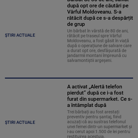
după opt ore de căutări pe
Vârful Moldoveanu. S-a
rătăcit după ce s-a despărțit
de grup
Un bărbat în vârstă de 80 de ani,
ȘTIRI ACTUALE
rătăcit pe traseul spre Vârful
Moldoveanu, a fost găsit în viață
după o operațiune de salvare care
a durat opt ore, desfășurată de
jandarmii montani împreună cu
salvamontiștii argeșeni.
A activat „Alertă telefon
pierdut” după ce i-a fost
furat din supermarket. Ce s-
a întâmplat după
Trei bărbați au fost arestați
preventiv pentru șantaj, fiind
acuzați că au sustras telefonul
ȘTIRI ACTUALE
unei femei dintr-un supermarket și
i-au cerut apoi 1.500 de lei pentru
restituirea acestuia.