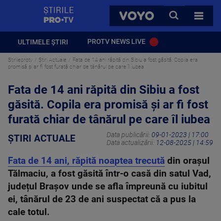
StirilePROTV
CAUTA
VOYO
TOATE 
PROTV NEWS LIVE
ULTIMELE ȘTIRI
Stirileprotv
Știri Actuale
Fata de 14 ani răpită din Sibiu a fost găsită. Copila era
promisă și ar fi fost furată chiar de tânărul pe care îl iubea
Fata de 14 ani răpită din Sibiu a fost
găsită. Copila era promisă și ar fi fost
furată chiar de tânărul pe care îl iubea
Data publicării:
09-01-2023 | 17:00
ȘTIRI ACTUALE
Data actualizării:
12-08-2025 | 14:59
Fata de 14 ani, răpită noaptea trecută
din orașul
Tălmaciu, a fost găsită într-o casă din satul Vad,
județul Brașov unde se afla împreună cu iubitul
ei, tânărul de 23 de ani suspectat că a pus la
cale totul.