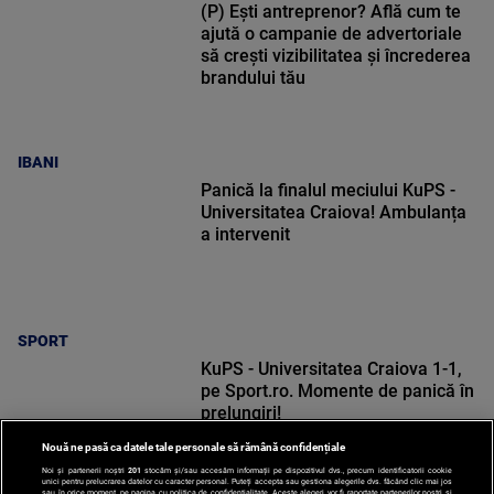
(P) Ești antreprenor? Află cum te
ajută o campanie de advertoriale
să crești vizibilitatea și încrederea
brandului tău
IBANI
Panică la finalul meciului KuPS -
Universitatea Craiova! Ambulanța
a intervenit
SPORT
KuPS - Universitatea Craiova 1-1,
pe Sport.ro. Momente de panică în
prelungiri!
Nouă ne pasă ca datele tale personale să rămână confidențiale
Noi și partenerii noștri
201
stocăm și/sau accesăm informații pe dispozitivul dvs., precum identificatorii cookie
unici pentru prelucrarea datelor cu caracter personal. Puteți accepta sau gestiona alegerile dvs. făcând clic mai jos
sau în orice moment, pe pagina cu politica de confidențialitate. Aceste alegeri vor fi raportate partenerilor noștri și