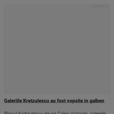
Galeriile Kretzulescu au fost vopsite in galben
Blocul Kretzulescu de pe Calea Victoriei, galeriile