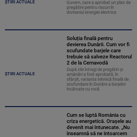
ȘTIRI ACTUALE
Guvern, care a aprobat un plan de
pregătire pentru riscuri în
domeniul energiei electrice.
Soluția finală pentru
devierea Dunării. Cum vor fi
scufundate barjele care
trebuie să salveze Reactorul
2 de la Cernavodă
După zile întregi de pregătiri și
ȘTIRI ACTUALE
amânări a fost aprobată, în
sfârșit, varianta tehnică finală de
scufundare în Dunăre a barjelor
încărcate cu rocă.
Cum se luptă România cu
criza energetică. Orașele au
devenit mai întunecate. „Nu
înseamnă să ne întoarcem