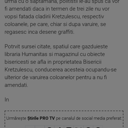
urma cu o saptamana, politistii le-au spus ca vor
fi amendati daca in termen de trei zile nu vor
vopsi fatada cladirii Kretzulescu, respectiv
coloanele, pe care, chiar si dupa varuire, se
regasesc inca desene graffiti.
Potrvit sursei citate, spatiul care gazduieste
libraria Humanitas si magazinul cu obiecte
bisericesti se afla in proprietatea Bisericii
Kretzulescu, conducerea acesteia ocupandu-se
ulterior de varuirea coloanelor pentru a nu fi
amendati.
In
Urmărește
Știrile PRO TV
pe canalul de social media preferat: