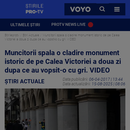
StirilePROTV
CAUTA
VOYO
TOATE 
PROTV NEWS LIVE
ULTIMELE ȘTIRI
Stirileprotv
Știri Actuale
Muncitorii spala o cladire monument istoric de pe Calea
Victoriei a doua zi dupa ce au vopsit-o cu gri. VIDEO
Muncitorii spala o cladire monument
istoric de pe Calea Victoriei a doua zi
dupa ce au vopsit-o cu gri. VIDEO
Data publicării:
06-04-2017 | 13:44
ȘTIRI ACTUALE
Data actualizării:
15-08-2025 | 08:06