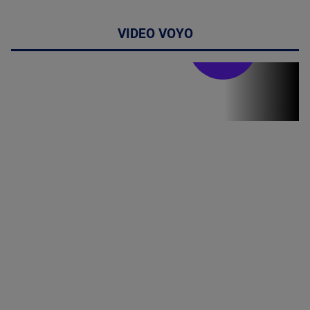
VIDEO VOYO
Stirile PRO TV
Stirile PRO
TV # 17.00 -
06 August
2026
MAI
MULTE