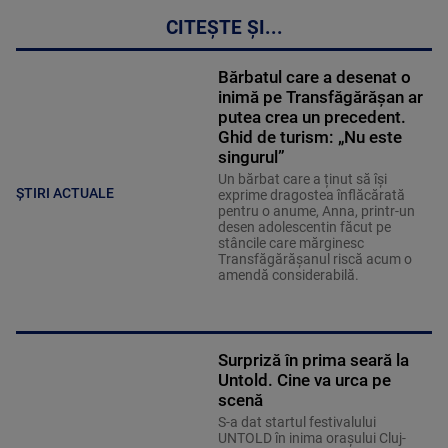
CITEȘTE ȘI...
Bărbatul care a desenat o
inimă pe Transfăgărășan ar
putea crea un precedent.
Ghid de turism: „Nu este
singurul”
Un bărbat care a ținut să își
ȘTIRI ACTUALE
exprime dragostea înflăcărată
pentru o anume, Anna, printr-un
desen adolescentin făcut pe
stâncile care mărginesc
Transfăgărășanul riscă acum o
amendă considerabilă.
Surpriză în prima seară la
Untold. Cine va urca pe
scenă
S-a dat startul festivalului
UNTOLD în inima orașului Cluj-