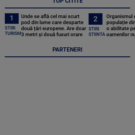
TOP CITITE
Unde se află cel mai scurt
Organismul 
1
2
pod din lume care desparte
populație di
STIRI
două țări europene. Are doar
o abilitate p
STIRI
TURISM
3 metri și două fusuri orare
oamenilor nu
STIINTA
PARTENERI