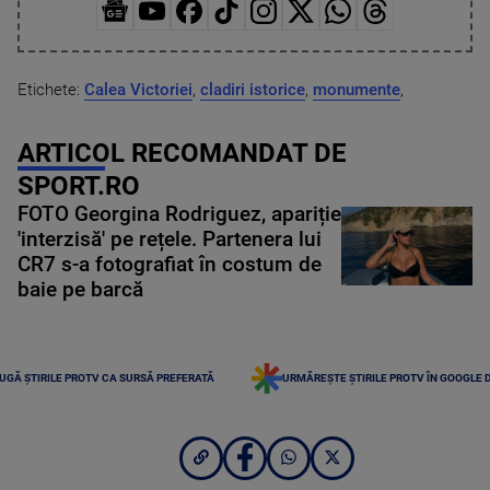
Etichete:
Calea Victoriei
,
cladiri istorice
,
monumente
,
ARTICOL RECOMANDAT DE
SPORT.RO
FOTO Georgina Rodriguez, apariție
'interzisă' pe rețele. Partenera lui
CR7 s-a fotografiat în costum de
baie pe barcă
UGĂ ȘTIRILE PROTV CA SURSĂ PREFERATĂ
URMĂREȘTE ȘTIRILE PROTV ÎN GOOGLE 