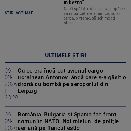
în beznă”
Dacă spălați rufele seara, după ce
ȘTIRI ACTUALE
vă întoarceți de la muncă, nu ar
strica, o vreme, să schimbați
obiceiul.
ULTIMELE ȘTIRI
06-
Cu ce era încărcat avionul cargo
08-
ucrainean Antonov lângă care s-a găsit o
2026
dronă cu bombă pe aeroportul din
|
Leipzig
20:28
06-
România, Bulgaria şi Spania fac front
08-
comun în NATO. Noi misiuni de poliţie
2026
aeriană pe flancul estic