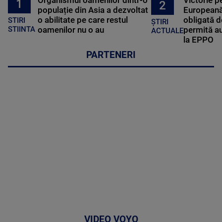
1
2
populație din Asia a dezvoltat
Europeană
o abilitate pe care restul
obligată d
STIRI
ȘTIRI
oamenilor nu o au
permită au
STIINTA
ACTUALE
la EPPO
PARTENERI
VIDEO VOYO