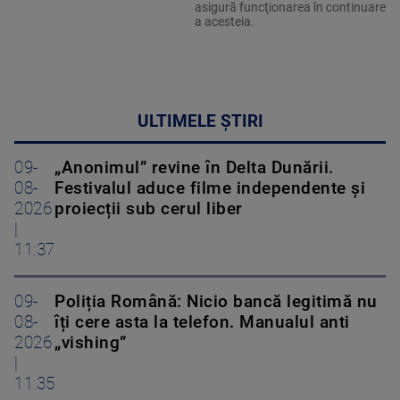
asigură funcţionarea în continuare
a acesteia.
ULTIMELE ȘTIRI
09-
„Anonimul” revine în Delta Dunării.
08-
Festivalul aduce filme independente și
2026
proiecții sub cerul liber
|
11:37
09-
Poliția Română: Nicio bancă legitimă nu
08-
îți cere asta la telefon. Manualul anti
2026
„vishing”
|
11:35