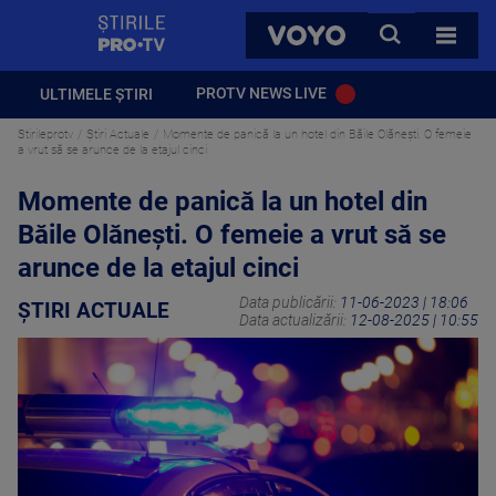
StirilePROTV
CAUTA
VOYO
TOATE 
PROTV NEWS LIVE
ULTIMELE ȘTIRI
Stirileprotv
Știri Actuale
Momente de panică la un hotel din Băile Olănești. O femeie
a vrut să se arunce de la etajul cinci
Momente de panică la un hotel din
Băile Olănești. O femeie a vrut să se
arunce de la etajul cinci
Data publicării:
11-06-2023 | 18:06
ȘTIRI ACTUALE
Data actualizării:
12-08-2025 | 10:55