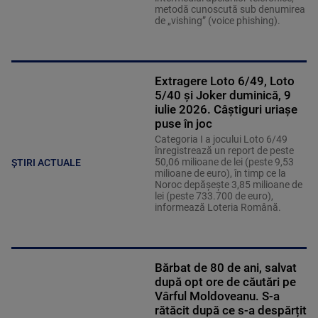
metodă cunoscută sub denumirea
de „vishing” (voice phishing).
Extragere Loto 6/49, Loto
5/40 și Joker duminică, 9
iulie 2026. Câștiguri uriașe
puse în joc
Categoria I a jocului Loto 6/49
înregistrează un report de peste
50,06 milioane de lei (peste 9,53
ȘTIRI ACTUALE
milioane de euro), în timp ce la
Noroc depăşeşte 3,85 milioane de
lei (peste 733.700 de euro),
informează Loteria Română.
Bărbat de 80 de ani, salvat
după opt ore de căutări pe
Vârful Moldoveanu. S-a
rătăcit după ce s-a despărțit