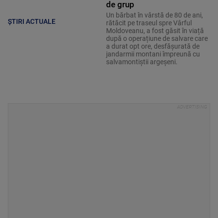
de grup
Un bărbat în vârstă de 80 de ani,
ȘTIRI ACTUALE
rătăcit pe traseul spre Vârful
Moldoveanu, a fost găsit în viață
după o operațiune de salvare care
a durat opt ore, desfășurată de
jandarmii montani împreună cu
salvamontiștii argeșeni.