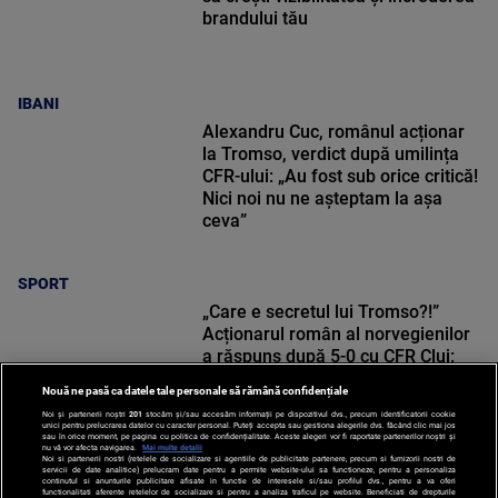
brandului tău
IBANI
Alexandru Cuc, românul acționar
la Tromso, verdict după umilința
CFR-ului: „Au fost sub orice critică!
Nici noi nu ne așteptam la așa
ceva”
SPORT
„Care e secretul lui Tromso?!”
Acționarul român al norvegienilor
a răspuns după 5-0 cu CFR Cluj:
„Multe echipe românești nu știu”
Nouă ne pasă ca datele tale personale să rămână confidențiale
Noi și partenerii noștri
201
stocăm și/sau accesăm informații pe dispozitivul dvs., precum identificatorii cookie
unici pentru prelucrarea datelor cu caracter personal. Puteți accepta sau gestiona alegerile dvs. făcând clic mai jos
sau în orice moment, pe pagina cu politica de confidențialitate. Aceste alegeri vor fi raportate partenerilor noștri și
nu vă vor afecta navigarea.
Mai multe detalii
Noi si partenerii nostri (retelele de socializare si agentiile de publicitate partenere, precum si furnizorii nostri de
SPORT
servicii de date analitice) prelucram date pentru a permite website-ului sa functioneze, pentru a personaliza
continutul si anunturile publicitare afisate in functie de interesele si/sau profilul dvs., pentru a va oferi
functionalitati aferente retelelor de socializare si pentru a analiza traficul pe website. Beneficiati de drepturile