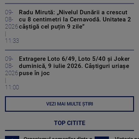
09-
Radu Mirută: „Nivelul Dunării a crescut
08-
cu 8 centimetri la Cernavodă. Unitatea 2
2026
câștigă cel puțin 9 zile”
|
11:33
09-
Extragere Loto 6/49, Loto 5/40 și Joker
08-
duminică, 9 iulie 2026. Câștiguri uriașe
2026
puse în joc
|
11:00
VEZI MAI MULTE ȘTIRI
TOP CITITE
Organismul oamenilor dintr-o
Victorie p