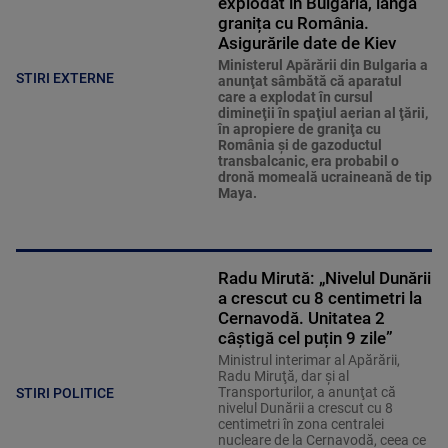
explodat în Bulgaria, lângă
granița cu România.
Asigurările date de Kiev
Ministerul Apărării din Bulgaria a
STIRI EXTERNE
anunţat sâmbătă că aparatul
care a explodat în cursul
dimineţii în spaţiul aerian al ţării,
în apropiere de graniţa cu
România şi de gazoductul
transbalcanic, era probabil o
dronă momeală ucraineană de tip
Maya.
Radu Mirută: „Nivelul Dunării
a crescut cu 8 centimetri la
Cernavodă. Unitatea 2
câștigă cel puțin 9 zile”
Ministrul interimar al Apărării,
Radu Miruţă, dar şi al
Transporturilor, a anunţat că
STIRI POLITICE
nivelul Dunării a crescut cu 8
centimetri în zona centralei
nucleare de la Cernavodă, ceea ce