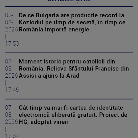
07-
De ce Bulgaria are producție record la
08-
Kozlodui pe timp de secetă, în timp ce
2026
România importă energie
|
17:50
07-
Moment istoric pentru catolicii din
08-
România. Relicva Sfântului Francisc din
2026
Assisi a ajuns la Arad
|
17:46
07-
Cât timp va mai fi cartea de identitate
08-
electronică eliberată gratuit. Proiect de
2026
HG, adoptat vineri
|
17:37