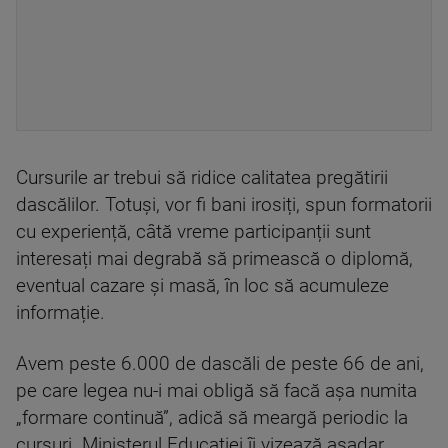
Cursurile ar trebui să ridice calitatea pregătirii
dascălilor. Totuși, vor fi bani irosiți, spun formatorii
cu experiență, câtă vreme participanții sunt
interesați mai degrabă să primească o diplomă,
eventual cazare și masă, în loc să acumuleze
informație.
Avem peste 6.000 de dascăli de peste 66 de ani,
pe care legea nu-i mai obligă să facă așa numita
„formare continuă”, adică să meargă periodic la
cursuri. Ministerul Educației îi vizează așadar