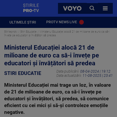
StirilePROTV
CAUTA
VOYO
TOATE 
PROTV NEWS LIVE
ULTIMELE ȘTIRI
Stirileprotv
Stiri Educatie
Ministerul Educației alocă 21 de milioane de euro ca să-i
învețe pe educatori și învățători să predea
Ministerul Educației alocă 21 de
milioane de euro ca să-i învețe pe
educatori și învățători să predea
Data publicării:
08-04-2024 | 19:12
STIRI EDUCATIE
Data actualizării:
11-08-2025 | 23:41
Ministerul Educației mai trage un loz, în valoare
de 21 de milioane de euro, ca să-i învețe pe
educatori și învățători, să predea, să comunice
eficient cu cei mici și să-și controleze emoțiile
negative.