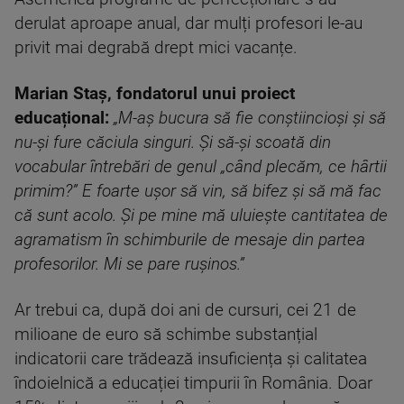
derulat aproape anual, dar mulți profesori le-au
privit mai degrabă drept mici vacanțe.
Marian Staș, fondatorul unui proiect
educațional:
„M-aș bucura să fie conștiincioși și să
nu-și fure căciula singuri. Și să-și scoată din
vocabular întrebări de genul „când plecăm, ce hârtii
primim?” E foarte ușor să vin, să bifez și să mă fac
că sunt acolo. Și pe mine mă uluiește cantitatea de
agramatism în schimburile de mesaje din partea
profesorilor. Mi se pare rușinos.”
Ar trebui ca, după doi ani de cursuri, cei 21 de
milioane de euro să schimbe substanțial
indicatorii care trădează insuficiența și calitatea
îndoielnică a educației timpurii în România. Doar