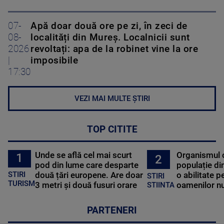
07-
Apă doar două ore pe zi, în zeci de
08-
localități din Mureș. Localnicii sunt
2026
revoltați: apa de la robinet vine la ore
|
imposibile
17:30
VEZI MAI MULTE ȘTIRI
TOP CITITE
Unde se află cel mai scurt
Organismul 
1
2
pod din lume care desparte
populație di
STIRI
două țări europene. Are doar
o abilitate p
STIRI
TURISM
3 metri și două fusuri orare
oamenilor nu
STIINTA
PARTENERI