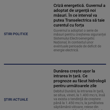
Criză energetică. Guvernul a
adoptat de urgență noi
măsuri. În ce interval va
putea Transelectrica să taie
curentul cu forța
Guvernul a adoptat o serie de
STIRI POLITICE
măsuri pentru creșterea siguranței
Sistemului Electroenergetic
Național, în contextul unor
eventuale perioade de deficit de
energie electrică.
Dunărea crește ușor la
intrarea în țară. Ce
prognoze au făcut hidrologii
pentru următoarele zile
Debitul Dunării, la intrarea în ţară,
se situa, vineri, la 1.400 mc/s, însă
va exista o tendinţă de creştere
ȘTIRI ACTUALE
până la 1.450 mc/s, la jumătatea
săptămânii viitoare, reiese din