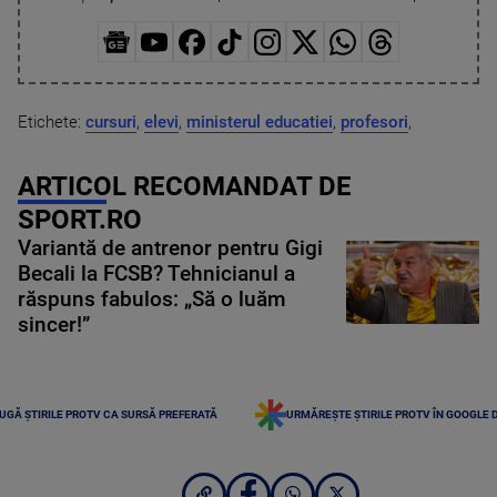
Etichete:
cursuri
,
elevi
,
ministerul educatiei
,
profesori
,
ARTICOL RECOMANDAT DE
SPORT.RO
Variantă de antrenor pentru Gigi
Becali la FCSB? Tehnicianul a
răspuns fabulos: „Să o luăm
sincer!”
UGĂ ȘTIRILE PROTV CA SURSĂ PREFERATĂ
URMĂREȘTE ȘTIRILE PROTV ÎN GOOGLE 