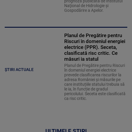
prognoza publicată de Institutul
Naţional de Hidrologie şi
Gospodărire a Apelor.
Planul de Pregătire pentru
Riscuri în domeniul energiei
electrice (PPR). Seceta,
clasificată risc critic. Ce
măsuri ia statul
Planul de Pregătire pentru Riscuri
ȘTIRI ACTUALE
în domeniul energiei electrice
prevede clasificarea riscurilor la
adresa României și măsurile pe
care instituțiile statului trebuia să
le ia, în funcție de gradul
pericolului. Seceta este clasificată
ca risc critic.
ULTIMELE ȘTIRI