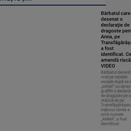
Bărbatul care
desenat o
declaraţie de
dragoste pen
Anna, pe
Transfăgărăş
a fost
identificat. C
amendă riscă
VIDEO
Bărbatul devenit
viral pe rețelele
sociale după ce 
„pictat” cu spray
graffiti o declara
de dragoste pe o
stâncă de pe
Transfăgărăşan,
mijlocul căreia a
scris numele
„ANNA”, a fost
identificat.