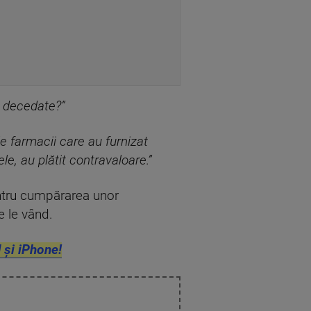
e decedate?”
le farmacii care au furnizat
e, au plătit contravaloare.”
entru cumpărarea unor
e le vând.
 și iPhone!