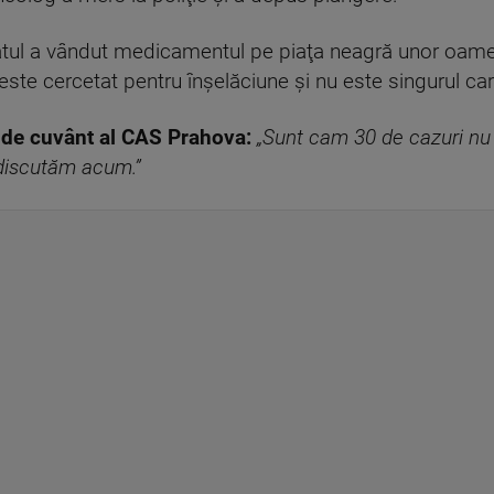
batul a vândut medicamentul pe piaţa neagră unor oamen
este cercetat pentru înşelăciune și nu este singurul ca
 de cuvânt al CAS Prahova:
„Sunt cam 30 de cazuri nu
 discutăm acum.”