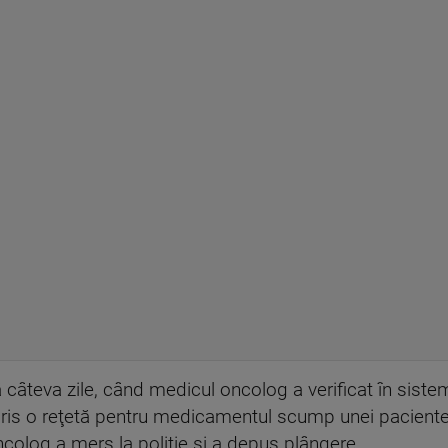
câteva zile, când medicul oncolog a verificat în sistem
scris o reţetă pentru medicamentul scump unei pacient
olog a mers la poliţie şi a depus plângere.