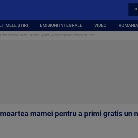
P
LTIMELE ȘTIRI
EMISIUNI INTEGRALE
VIDEO
ROMÂNIA,
moartea mamei pentru a primi gratis un medicament foarte scump
e moartea mamei pentru a primi gratis un