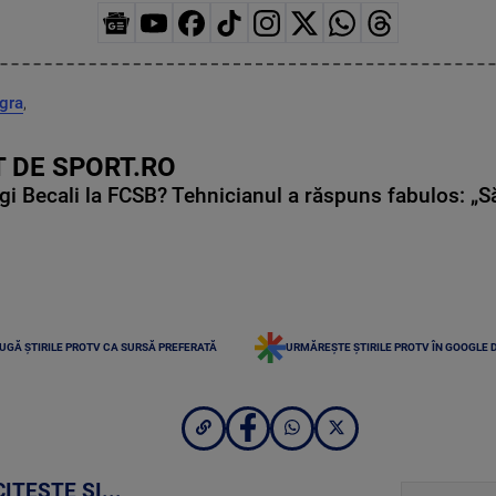
agra
,
 DE SPORT.RO
gi Becali la FCSB? Tehnicianul a răspuns fabulos: „S
UGĂ ȘTIRILE PROTV CA SURSĂ PREFERATĂ
URMĂREȘTE ȘTIRILE PROTV ÎN GOOGLE 
CITEȘTE ȘI...