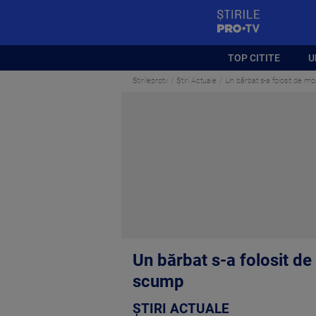
StirilePROTV
TOP CITITE
U
Stirileprotv
Știri Actuale
Un bărbat s-a folosit de 
Un bărbat s-a folosit d
scump
ȘTIRI ACTUALE