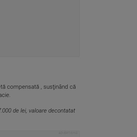
eţetă compensată , susţinând că
acie.
.000 de lei, valoare decontatat