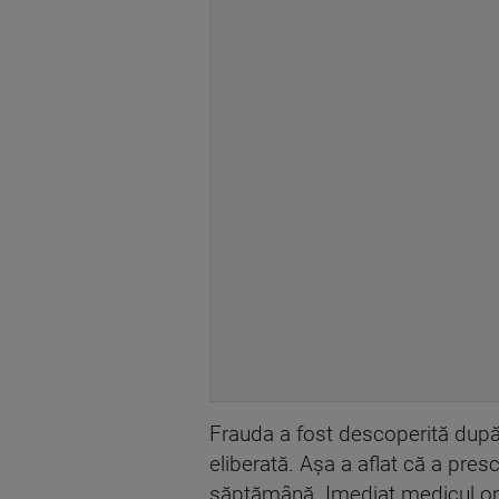
Frauda a fost descoperită după 
eliberată. Aşa a aflat că a pre
săptămână. Imediat medicul onc