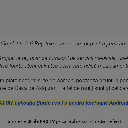
ntâmplat la fel? Reţetele erau scrise tot pentru persoan
âmplat la fel, doar că furnizorii de servicii medicale, une
ca foarte atent calitatea celor care ridică medicamentel
ată piaţa neagră: sute de oameni postează anunţuri p
de Casa de Asigurări. La fel de mulţi sunt şi cei car
ATUIT aplicația Știrile ProTV pentru telefoane Android
Urmărește
Știrile PRO TV
pe canalul de social media preferat: