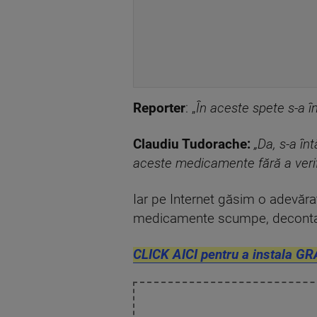
Reporter
: „
În aceste spete s-a î
Claudiu Tudorache:
„Da, s-a înt
aceste medicamente fără a verifi
Iar pe Internet găsim o adevăr
medicamente scumpe, decontate 
CLICK AICI pentru a instala GR