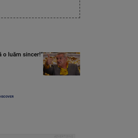
ă o luăm sincer!”
DISCOVER