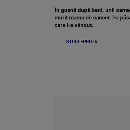
În goană după bani, unii oameni
murit mama de cancer, l-a păc
care l-a vândut.
STIRILEPROTV