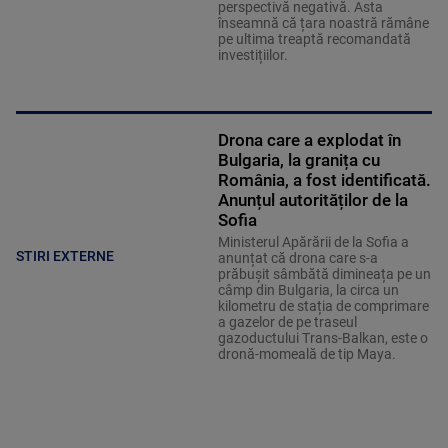
perspectivă negativă. Asta
înseamnă că țara noastră rămâne
pe ultima treaptă recomandată
investițiilor.
Drona care a explodat în
Bulgaria, la granița cu
România, a fost identificată.
Anunțul autorităților de la
Sofia
Ministerul Apărării de la Sofia a
STIRI EXTERNE
anunțat că drona care s-a
prăbușit sâmbătă dimineața pe un
câmp din Bulgaria, la circa un
kilometru de stația de comprimare
a gazelor de pe traseul
gazoductului Trans-Balkan, este o
dronă-momeală de tip Maya.