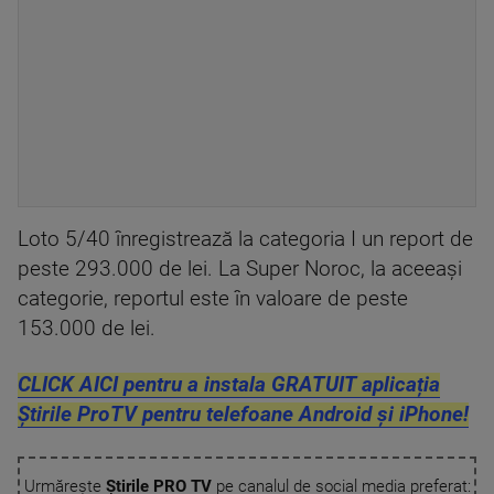
Loto 5/40 înregistrează la categoria I un report de
peste 293.000 de lei. La Super Noroc, la aceeaşi
categorie, reportul este în valoare de peste
153.000 de lei.
CLICK AICI pentru a instala GRATUIT aplicația
Știrile ProTV pentru telefoane Android și iPhone!
Urmărește
Știrile PRO TV
pe canalul de social media preferat: