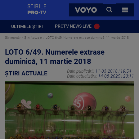
StirilePROTV
CAUTA
VOYO
TOATE 
PROTV NEWS LIVE
ULTIMELE ȘTIRI
Stirileprotv
Știri Actuale
LOTO 6/49. Numerele extrase duminică, 11 martie 2018
LOTO 6/49. Numerele extrase
duminică, 11 martie 2018
Data publicării:
11-03-2018 | 19:54
ȘTIRI ACTUALE
Data actualizării:
14-08-2025 | 23:11