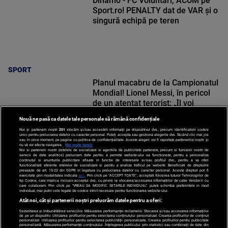
Dinamo - FC Voluntari, ACUM pe
Sport.ro! PENALTY dat de VAR și o
singură echipă pe teren
SPORT
Planul macabru de la Campionatul
Mondial! Lionel Messi, în pericol
de un atentat terorist: „Îl voi
arunca în aer cu patru bombe”
Nouă ne pasă ca datele tale personale să rămână confidențiale
Noi și partenerii noștri
201
stocăm și/sau accesăm informații pe dispozitivul dvs., precum identificatorii cookie
unici pentru prelucrarea datelor cu caracter personal. Puteți accepta sau gestiona alegerile dvs. făcând clic mai jos
sau în orice moment, pe pagina cu politica de confidențialitate. Aceste alegeri vor fi raportate partenerilor noștri și
nu vă vor afecta navigarea.
Mai multe detalii
Noi si partenerii nostri (retelele de socializare si agentiile de publicitate partenere, precum si furnizorii nostri de
SPORT
servicii de date analitice) prelucram date pentru a permite website-ului sa functioneze, pentru a personaliza
continutul si anunturile publicitare afisate in functie de interesele si/sau profilul dvs., pentru a va oferi
functionalitati aferente retelelor de socializare si pentru a analiza traficul pe website. Beneficiati de drepturile
prevazute de art. 15-22 din GDPR in legatura cu prelucrarea datelor cu caracter personal. Aceste drepturi pot fi
exercitate prin modalitatea indicata
aici
. Prin click pe “ACCEPT TOATE”, acceptati folosirea tuturor Tehnologiilor de
tip Cookie, care implica inclusiv acceptul dvs. cu privire la stocarea/accesarea informatiilor de catre Vendor-ii cu
care colaboram. Prin click pe “VREAU SA MODIFIC SETARILE INDIVIDUAL” puteti schimba preferintele in mod
individual, mai putin cele legate de cookie strict necesare pentru functionarea website-ului.
Atât noi, cât și partenerii noștri prelucrăm datele pentru a oferi:
Dezvoltarea și îmbunătățirea serviciilor. Măsurarea performanței reclamelor. Stocarea și/sau accesarea informațiilor
de pe un dispozitiv. Utilizarea profilurilor pentru selectarea conținutului personalizat. Crearea profilurilor de conținut
personalizat. Utilizarea profilurilor pentru selectarea publicității personalizate. Crearea profilurilor pentru publicitate
personalizată. Măsurarea performanței conținutului. Înțelegerea publicului prin statistici sau combinații de date din