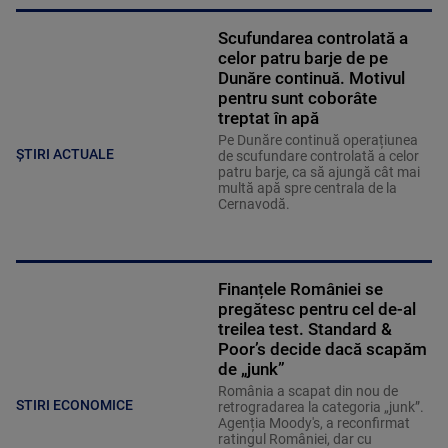
Scufundarea controlată a
celor patru barje de pe
Dunăre continuă. Motivul
pentru sunt coborâte
treptat în apă
Pe Dunăre continuă operațiunea
ȘTIRI ACTUALE
de scufundare controlată a celor
patru barje, ca să ajungă cât mai
multă apă spre centrala de la
Cernavodă.
Finanțele României se
pregătesc pentru cel de-al
treilea test. Standard &
Poor’s decide dacă scapăm
de „junk”
România a scapat din nou de
STIRI ECONOMICE
retrogradarea la categoria „junk”.
Agenția Moody's, a reconfirmat
ratingul României, dar cu