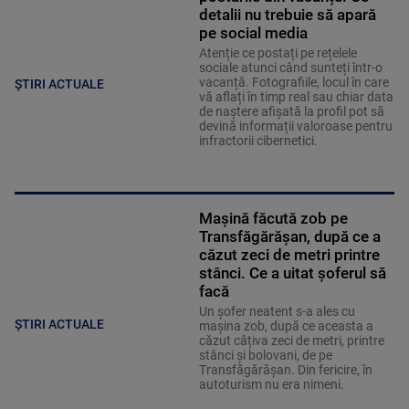
detalii nu trebuie să apară
pe social media
Atenție ce postați pe rețelele
sociale atunci când sunteți într-o
vacanță. Fotografiile, locul în care
ȘTIRI ACTUALE
vă aflați în timp real sau chiar data
de naștere afișată la profil pot să
devină informații valoroase pentru
infractorii cibernetici.
Mașină făcută zob pe
Transfăgărășan, după ce a
căzut zeci de metri printre
stânci. Ce a uitat șoferul să
facă
Un șofer neatent s-a ales cu
ȘTIRI ACTUALE
mașina zob, după ce aceasta a
căzut câțiva zeci de metri, printre
stânci și bolovani, de pe
Transfăgărășan. Din fericire, în
autoturism nu era nimeni.