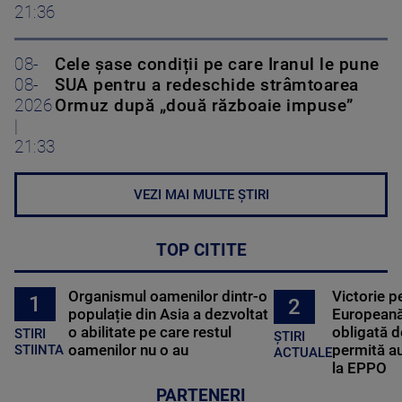
21:36
08-
Cele șase condiții pe care Iranul le pune
08-
SUA pentru a redeschide strâmtoarea
2026
Ormuz după „două războaie impuse”
|
21:33
VEZI MAI MULTE ȘTIRI
TOP CITITE
Organismul oamenilor dintr-o
Victorie p
1
2
populație din Asia a dezvoltat
Europeană
o abilitate pe care restul
obligată d
STIRI
ȘTIRI
oamenilor nu o au
permită au
STIINTA
ACTUALE
la EPPO
PARTENERI