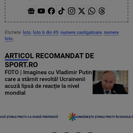
Etichete:
loto
,
loto 6 din 49
,
numere castigatoare
,
numere
loto
,
ARTICOL RECOMANDAT DE
SPORT.RO
FOTO | Imaginea cu Vladimir Putin
care a stârnit revoltă! Ucrainenii
acuză lipsă de reacție la nivel
mondial
UGĂ ȘTIRILE PROTV CA SURSĂ PREFERATĂ
URMĂREȘTE ȘTIRILE PROTV ÎN GOOGLE 