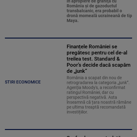
în apropiere de graniţa cu
România şi de gazoductul
transbalcanic, era probabil o
dronă momeală ucraineană de tip
Maya.
Finanțele României se
pregătesc pentru cel de-al
treilea test. Standard &
Poor’s decide dacă scapăm
de „junk”
România a scapat din nou de
STIRI ECONOMICE
retrogradarea la categoria „junk”.
Agenția Moody's, a reconfirmat
ratingul României, dar cu
perspectivă negativă. Asta
înseamnă că țara noastră rămâne
pe ultima treaptă recomandată
investițiilor.