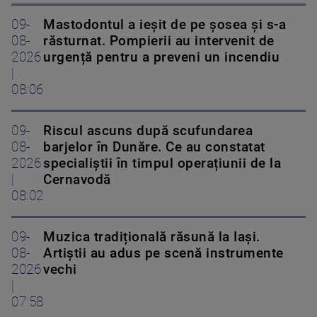
09-
Mastodontul a ieșit de pe șosea și s-a
08-
răsturnat. Pompierii au intervenit de
2026
urgență pentru a preveni un incendiu
|
08:06
09-
Riscul ascuns după scufundarea
08-
barjelor în Dunăre. Ce au constatat
2026
specialiștii în timpul operațiunii de la
|
Cernavodă
08:02
09-
Muzica tradițională răsună la Iași.
08-
Artiștii au adus pe scenă instrumente
2026
vechi
|
07:58