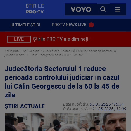
StirilePROTV
CAUTA
VOYO
TOATE 
PROTV NEWS LIVE
ULTIMELE ȘTIRI
LIVE
Știrile PRO TV ale dimineții
Stirileprotv
Știri Actuale
Judecătoria Sectorului 1 reduce perioada controlului
judiciar în cazul lui Călin Georgescu de la 60 la 45 de zile
Judecătoria Sectorului 1 reduce
perioada controlului judiciar în cazul
lui Călin Georgescu de la 60 la 45 de
zile
Data publicării:
05-05-2025 | 15:54
ȘTIRI ACTUALE
Data actualizării:
11-08-2025 | 12:09