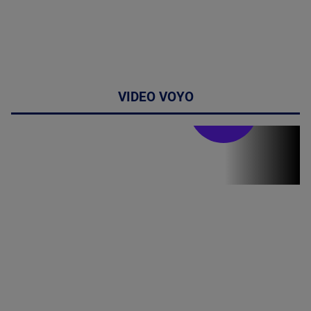
VIDEO VOYO
Stirile PRO TV
Stirile PRO
TV # 19.00 -
8 August