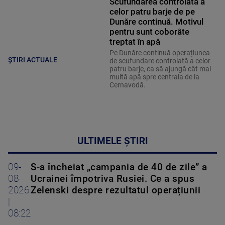
Scufundarea controlată a
celor patru barje de pe
Dunăre continuă. Motivul
pentru sunt coborâte
treptat în apă
Pe Dunăre continuă operațiunea
ȘTIRI ACTUALE
de scufundare controlată a celor
patru barje, ca să ajungă cât mai
multă apă spre centrala de la
Cernavodă.
ULTIMELE ȘTIRI
09-
S-a încheiat „campania de 40 de zile” a
08-
Ucrainei împotriva Rusiei. Ce a spus
2026
Zelenski despre rezultatul operațiunii
|
08:22