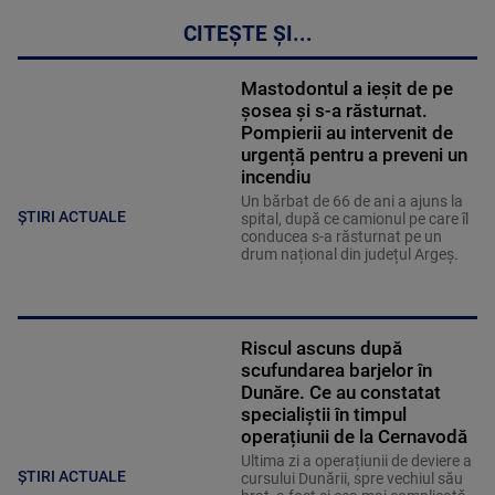
CITEȘTE ȘI...
Mastodontul a ieșit de pe
șosea și s-a răsturnat.
Pompierii au intervenit de
urgență pentru a preveni un
incendiu
Un bărbat de 66 de ani a ajuns la
ȘTIRI ACTUALE
spital, după ce camionul pe care îl
conducea s-a răsturnat pe un
drum național din județul Argeș.
Riscul ascuns după
scufundarea barjelor în
Dunăre. Ce au constatat
specialiștii în timpul
operațiunii de la Cernavodă
Ultima zi a operațiunii de deviere a
ȘTIRI ACTUALE
cursului Dunării, spre vechiul său