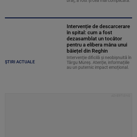
braț, a fost și cea mai complicată.
Intervenție de descarcerare
în spital: cum a fost
dezasamblat un tocător
pentru a elibera mâna unui
băiețel din Reghin
Intervenție dificilă și neobișnuită în
ȘTIRI ACTUALE
Târgu Mureș. Atenție, informațiile
au un puternic impact emoțional.