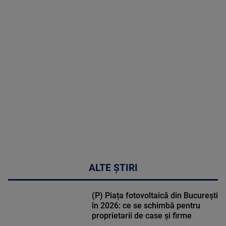
2026
MAI
MULTE
DETALII
30:33
ALTE ȘTIRI
(P) Piața fotovoltaică din București
în 2026: ce se schimbă pentru
proprietarii de case și firme