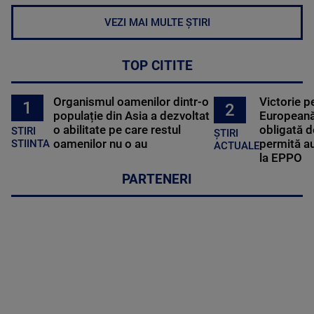
VEZI MAI MULTE ȘTIRI
TOP CITITE
Organismul oamenilor dintr-o
Victorie p
1
2
populație din Asia a dezvoltat
Europeană
o abilitate pe care restul
obligată d
STIRI
ȘTIRI
oamenilor nu o au
permită au
STIINTA
ACTUALE
la EPPO
PARTENERI