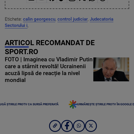
Etichete:
calin georgescu
,
control judiciar
,
Judecatoria
Sectorului i
,
ARTICOL RECOMANDAT DE
SPORT.RO
FOTO | Imaginea cu Vladimir Putin
care a stârnit revoltă! Ucrainenii
acuză lipsă de reacție la nivel
mondial
UGĂ ȘTIRILE PROTV CA SURSĂ PREFERATĂ
URMĂREȘTE ȘTIRILE PROTV ÎN GOOGLE 