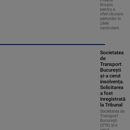
Poiana
Brașov,
pentru a
oferi răcoare
pietonilor în
zilele
caniculare.
Societatea
de
Transport
București
și-a cerut
insolvența.
Solicitarea
a fost
înregistrată
la Tribunal
Societatea de
Transport
București
(STB) și-a
cerut