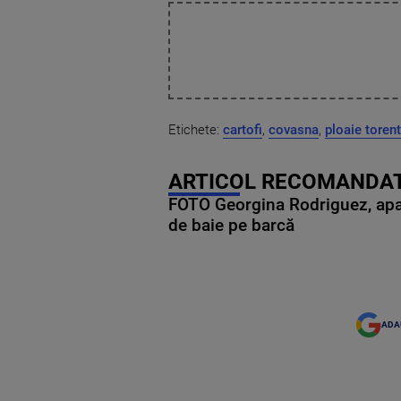
Etichete:
cartofi
,
covasna
,
ploaie torent
ARTICOL RECOMANDAT
FOTO Georgina Rodriguez, apariț
de baie pe barcă
ADA