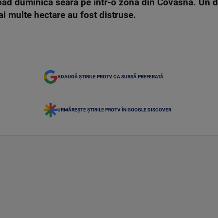
ăpăd duminică seară pe într-o zonă din Covasna. Un d
mai multe hectare au fost distruse.
ADAUGĂ ȘTIRILE PROTV CA SURSĂ PREFERATĂ
URMĂREȘTE ȘTIRILE PROTV ÎN GOOGLE DISCOVER