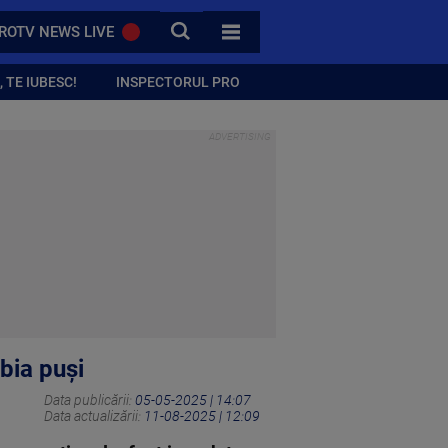
CAUTA
ROTV NEWS LIVE
TOATE CATEGORIILE
 TE IUBESC!
INSPECTORUL PRO
bia puși
Data publicării:
05-05-2025 | 14:07
Data actualizării:
11-08-2025 | 12:09