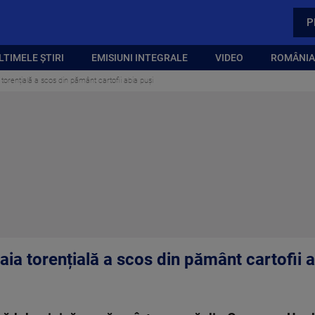
P
LTIMELE ȘTIRI
EMISIUNI INTEGRALE
VIDEO
ROMÂNIA,
torențială a scos din pământ cartofii abia puși
ia torențială a scos din pământ cartofii a