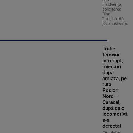
insolvența,
solicitarea
fiind
înregistrată
joi la instanță.
Trafic
feroviar
întrerupt,
miercuri
după
amiază, pe
ruta
Roşiori
Nord –
Caracal,
după ce o
locomotivă
s-a
defectat
Circulaţia