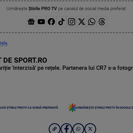
Urmărește
Știrile PRO TV
pe canalul de social media preferat:
iala
,
 DE SPORT.RO
ie 'interzisă' pe rețele. Partenera lui CR7 s-a fotog
UGĂ ȘTIRILE PROTV CA SURSĂ PREFERATĂ
URMĂREȘTE ȘTIRILE PROTV ÎN GOOGLE 