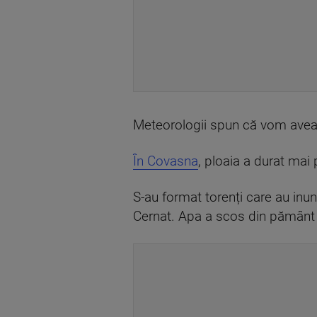
Meteorologii spun că vom avea t
În Covasna
, ploaia a durat mai 
S-au format torenți care au inun
Cernat. Apa a scos din pământ c