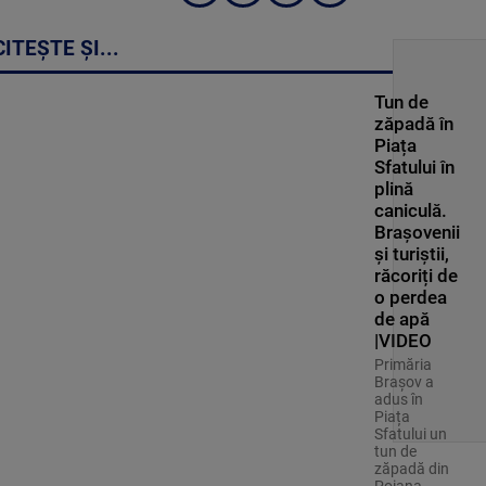
CITEȘTE ȘI...
Tun de
zăpadă în
Piața
Sfatului în
plină
caniculă.
Brașovenii
și turiștii,
răcoriți de
o perdea
de apă
|VIDEO
Primăria
Brașov a
adus în
Piața
Sfatului un
tun de
zăpadă din