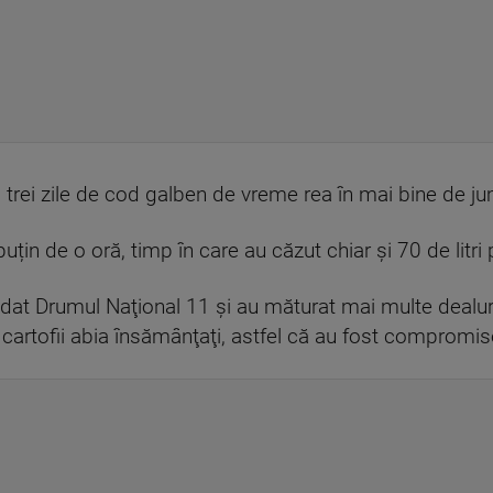
rei zile de cod galben de vreme rea în mai bine de ju
puțin de o oră, timp în care au căzut chiar și 70 de litri
dat Drumul Naţional 11 şi au măturat mai multe dealuri,
artofii abia însămânţaţi, astfel că au fost compromise