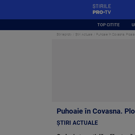
StirilePROTV
TOP CITITE
U
Stirileprotv
Știri Actuale
Puhoaie în Covasna. Ploaia 
Puhoaie în Covasna. Ploa
ȘTIRI ACTUALE