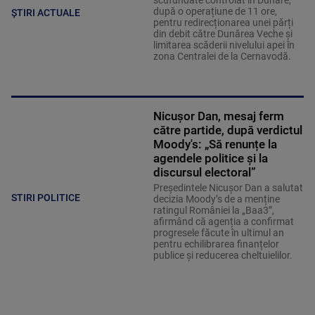
scufundate controlat în Dunăre,
după o operațiune de 11 ore,
ȘTIRI ACTUALE
pentru redirecționarea unei părți
din debit către Dunărea Veche și
limitarea scăderii nivelului apei în
zona Centralei de la Cernavodă.
Nicușor Dan, mesaj ferm
către partide, după verdictul
Moody's: „Să renunțe la
agendele politice şi la
discursul electoral”
Președintele Nicușor Dan a salutat
STIRI POLITICE
decizia Moody’s de a menține
ratingul României la „Baa3”,
afirmând că agenția a confirmat
progresele făcute în ultimul an
pentru echilibrarea finanțelor
publice și reducerea cheltuielilor.