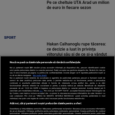
Pe ce cheltuie UTA Arad un milion
de euro în fiecare sezon
SPORT
Hakan Calhanoglu rupe tăcerea:
ce decizie a luat în privința
viitorului său și de ce și-a vândut
motocicleta
Nouă ne pasă ca datele tale personale să rămână confidențiale
Noi și partenerii noștri
201
stocăm și/sau accesăm informații pe dispozitivul dvs., precum identificatorii cookie
unici pentru prelucrarea datelor cu caracter personal. Puteți accepta sau gestiona alegerile dvs. făcând clic mai jos
sau în orice moment, pe pagina cu politica de confidențialitate. Aceste alegeri vor fi raportate partenerilor noștri și
nu vă vor afecta navigarea.
Mai multe detalii
Noi si partenerii nostri (retelele de socializare si agentiile de publicitate partenere, precum si furnizorii nostri de
SPORT
servicii de date analitice) prelucram date pentru a permite website-ului sa functioneze, pentru a personaliza
continutul si anunturile publicitare afisate in functie de interesele si/sau profilul dvs., pentru a va oferi
functionalitati aferente retelelor de socializare si pentru a analiza traficul pe website. Beneficiati de drepturile
prevazute de art. 15-22 din GDPR in legatura cu prelucrarea datelor cu caracter personal. Aceste drepturi pot fi
exercitate prin modalitatea indicata
aici
. Prin click pe “ACCEPT TOATE”, acceptati folosirea tuturor Tehnologiilor de
tip Cookie, care implica inclusiv acceptul dvs. cu privire la stocarea/accesarea informatiilor de catre Vendor-ii cu
care colaboram. Prin click pe “VREAU SA MODIFIC SETARILE INDIVIDUAL” puteti schimba preferintele in mod
individual, mai putin cele legate de cookie strict necesare pentru functionarea website-ului.
Atât noi, cât și partenerii noștri prelucrăm datele pentru a oferi:
Dezvoltarea și îmbunătățirea serviciilor. Măsurarea performanței reclamelor. Stocarea și/sau accesarea informațiilor
de pe un dispozitiv. Utilizarea profilurilor pentru selectarea conținutului personalizat. Crearea profilurilor de conținut
personalizat. Utilizarea profilurilor pentru selectarea publicității personalizate. Crearea profilurilor pentru publicitate