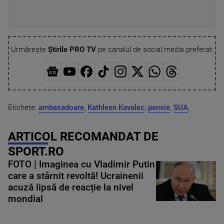
Urmărește
Știrile PRO TV
pe canalul de social media preferat:
Etichete:
ambasadoare
,
Kathleen Kavalec
,
pensie
,
SUA
,
ARTICOL RECOMANDAT DE
SPORT.RO
FOTO | Imaginea cu Vladimir Putin
care a stârnit revoltă! Ucrainenii
acuză lipsă de reacție la nivel
mondial