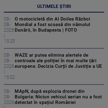
ULTIMELE ȘTIRI
08-
O motocicletă din Al Doilea Război
08-
Mondial a fost scoasă din nămolul
2026
Dunării, în Budapesta | FOTO
|
15:25
08-
WAZE ar putea elimina alertele de
08-
controale ale poliției în mai multe țări
2026
europene. Decizia Curții de Justiție a UE
|
15:02
08-
MApN, după explozia dronei din
08-
Bulgaria: Niciun vehicul aerian nu a fost
2026
detectat în spațiul României