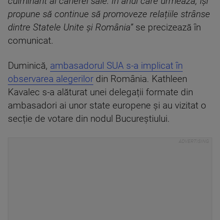
culminant al carierei sale. În anul care urmează, își
propune să contin
ue să promoveze relațiile strânse
dintre Statele Unite și România”
se precizează în
comunicat.
Duminică,
ambasadorul SUA s-a implicat în
observarea alegerilor
din România. Kathleen
Kavalec s-a alăturat unei delegații formate din
ambasadori ai unor state europene și au vizitat o
secție de votare din nodul Bucureștiului.