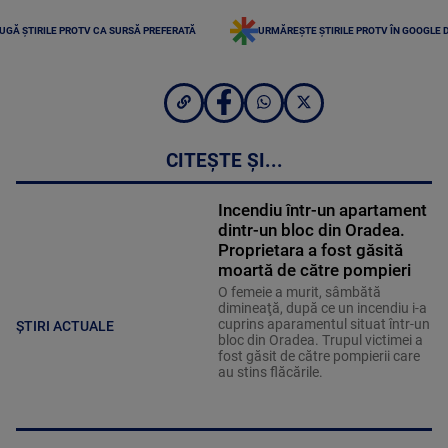
UGĂ ȘTIRILE PROTV CA SURSĂ PREFERATĂ
URMĂREȘTE ȘTIRILE PROTV ÎN GOOGLE 
CITEȘTE ȘI...
Incendiu într-un apartament
dintr-un bloc din Oradea.
Proprietara a fost găsită
moartă de către pompieri
O femeie a murit, sâmbătă
dimineaţă, după ce un incendiu i-a
cuprins aparamentul situat într-un
ȘTIRI ACTUALE
bloc din Oradea. Trupul victimei a
fost găsit de către pompierii care
au stins flăcările.