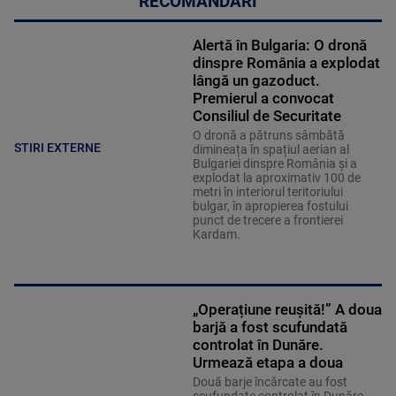
RECOMANDĂRI
Alertă în Bulgaria: O dronă
dinspre România a explodat
lângă un gazoduct.
Premierul a convocat
Consiliul de Securitate
O dronă a pătruns sâmbătă
STIRI EXTERNE
dimineața în spațiul aerian al
Bulgariei dinspre România și a
explodat la aproximativ 100 de
metri în interiorul teritoriului
bulgar, în apropierea fostului
punct de trecere a frontierei
Kardam.
„Operațiune reușită!” A doua
barjă a fost scufundată
controlat în Dunăre.
Urmează etapa a doua
Două barje încărcate au fost