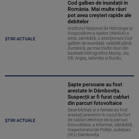
Cod galben de inundații în
România. Mai multe râuri
pot avea creșteri rapide ale
debitelor
Institutul Naţional de Hidrologie şi
Gospodărire a Apelor (INHGA) a
emis, sâmbătă, o atenţionare Cod
ȘTIRI ACTUALE
galben de inundaţii, valabilă până
duminică, pe mai multe râuri din
bazinele hidrografice Mureş, Jiu,
Olt, Argeş, Ialomiţa şi Buzău.
Șapte persoane au fost
arestate în Dâmbovița.
Suspecții ar fi furat cabluri
din parcuri fotovoltaice
Şase bărbaţi şi o femeie au fost
arestaţi preventiv în cazul de furt
de cabluri electrice de la parcuri
ȘTIRI ACTUALE
fotovoltaice, a informat, sâmbătă,
Inspectoratul de Poliţie Judeţean
(IPJ) Dâmboviţa.