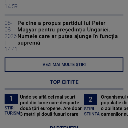
|
14:59
08-
Pe cine a propus partidul lui Peter
08-
Magyar pentru președinția Ungariei.
2026
Numele care ar putea ajunge în funcția
|
supremă
14:41
VEZI MAI MULTE ȘTIRI
TOP CITITE
Unde se află cel mai scurt
Organismul 
1
2
pod din lume care desparte
populație di
STIRI
două țări europene. Are doar
o abilitate p
STIRI
TURISM
3 metri și două fusuri orare
oamenilor nu
STIINTA