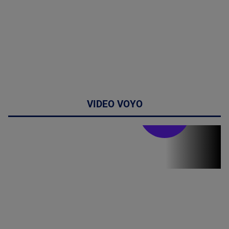
VIDEO VOYO
Stirile PRO TV
Stirile PRO