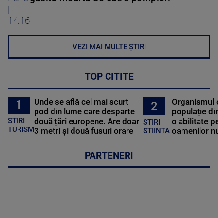
|
14:16
VEZI MAI MULTE ȘTIRI
TOP CITITE
Unde se află cel mai scurt
Organismul 
1
2
pod din lume care desparte
populație di
STIRI
două țări europene. Are doar
o abilitate p
STIRI
TURISM
3 metri și două fusuri orare
oamenilor nu
STIINTA
PARTENERI