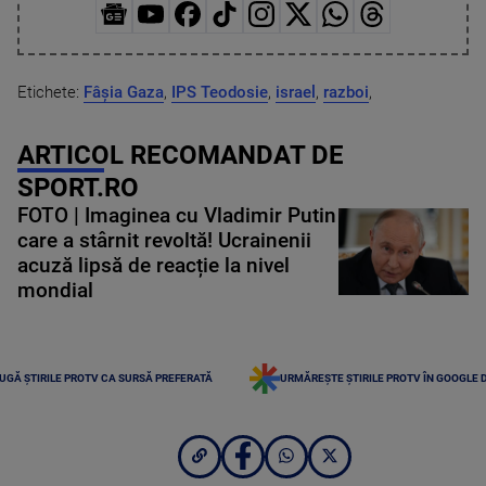
Etichete:
Fâșia Gaza
,
IPS Teodosie
,
israel
,
razboi
,
ARTICOL RECOMANDAT DE
SPORT.RO
FOTO | Imaginea cu Vladimir Putin
care a stârnit revoltă! Ucrainenii
acuză lipsă de reacție la nivel
mondial
UGĂ ȘTIRILE PROTV CA SURSĂ PREFERATĂ
URMĂREȘTE ȘTIRILE PROTV ÎN GOOGLE 