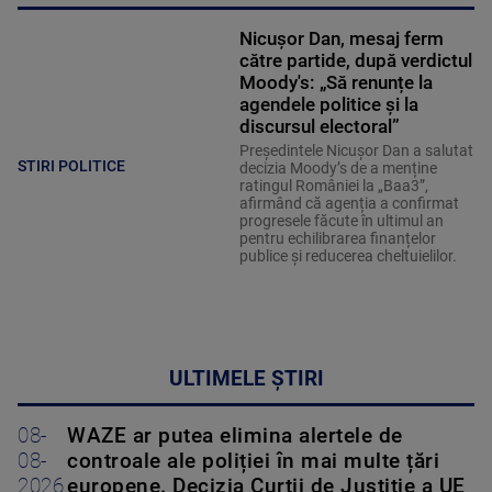
Nicușor Dan, mesaj ferm
către partide, după verdictul
Moody's: „Să renunțe la
agendele politice şi la
discursul electoral”
Președintele Nicușor Dan a salutat
STIRI POLITICE
decizia Moody’s de a menține
ratingul României la „Baa3”,
afirmând că agenția a confirmat
progresele făcute în ultimul an
pentru echilibrarea finanțelor
publice și reducerea cheltuielilor.
ULTIMELE ȘTIRI
08-
WAZE ar putea elimina alertele de
08-
controale ale poliției în mai multe țări
2026
europene. Decizia Curții de Justiție a UE