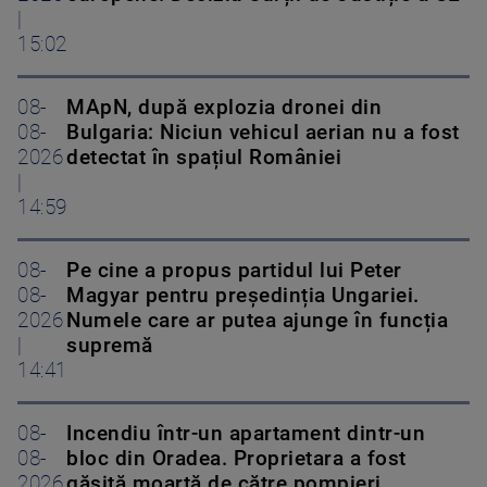
|
15:02
08-
MApN, după explozia dronei din
08-
Bulgaria: Niciun vehicul aerian nu a fost
2026
detectat în spațiul României
|
14:59
08-
Pe cine a propus partidul lui Peter
08-
Magyar pentru președinția Ungariei.
2026
Numele care ar putea ajunge în funcția
|
supremă
14:41
08-
Incendiu într-un apartament dintr-un
08-
bloc din Oradea. Proprietara a fost
2026
găsită moartă de către pompieri