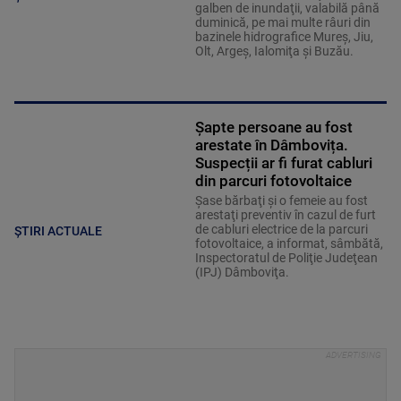
galben de inundaţii, valabilă până
duminică, pe mai multe râuri din
bazinele hidrografice Mureş, Jiu,
Olt, Argeş, Ialomiţa şi Buzău.
Șapte persoane au fost
arestate în Dâmbovița.
Suspecții ar fi furat cabluri
din parcuri fotovoltaice
Şase bărbaţi şi o femeie au fost
arestaţi preventiv în cazul de furt
de cabluri electrice de la parcuri
ȘTIRI ACTUALE
fotovoltaice, a informat, sâmbătă,
Inspectoratul de Poliţie Judeţean
(IPJ) Dâmboviţa.