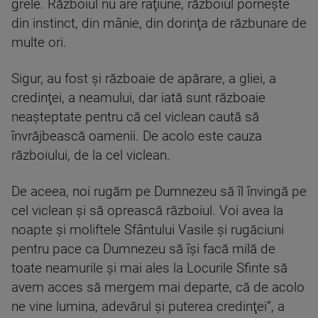
grele. Războiul nu are raţiune, războiul porneşte
din instinct, din mânie, din dorinţa de răzbunare de
multe ori.
Sigur, au fost şi războaie de apărare, a gliei, a
credinţei, a neamului, dar iată sunt războaie
neaşteptate pentru că cel viclean caută să
învrăjbească oamenii. De acolo este cauza
războiului, de la cel viclean.
De aceea, noi rugăm pe Dumnezeu să îl învingă pe
cel viclean şi să oprească războiul. Voi avea la
noapte şi moliftele Sfântului Vasile şi rugăciuni
pentru pace ca Dumnezeu să îşi facă milă de
toate neamurile şi mai ales la Locurile Sfinte să
avem acces să mergem mai departe, că de acolo
ne vine lumina, adevărul şi puterea credinţei”, a