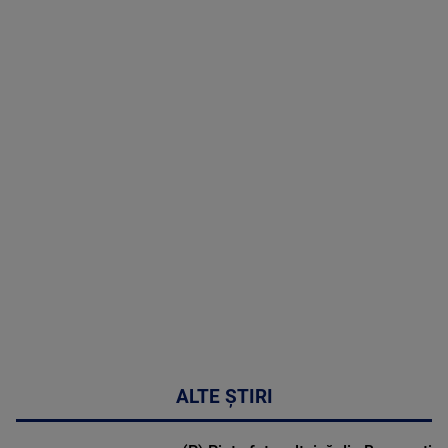
TV # 07.00 -
08 August
2026
MAI
MULTE
DETALII
02:32:45
ALTE ȘTIRI