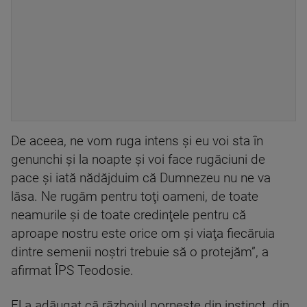
De aceea, ne vom ruga intens şi eu voi sta în
genunchi şi la noapte şi voi face rugăciuni de
pace şi iată nădăjduim că Dumnezeu nu ne va
lăsa. Ne rugăm pentru toţi oameni, de toate
neamurile şi de toate credinţele pentru că
aproape nostru este orice om şi viaţa fiecăruia
dintre semenii noştri trebuie să o protejăm”, a
afirmat ÎPS Teodosie.
El a adăugat că războiul porneşte din instinct, din