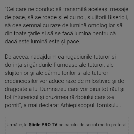
“Cei care ne conduc să transmită aceleaşi mesaje
de pace, să se roage şi ei cu noi, slujitorii Bisericii,
să dea semnal cu raze de lumină omologilor săi
din toate ţările şi să se facă lumină pentru că
dacă este lumină este şi pace.
De aceea, nădăjduim că rugăciunile tuturor şi
dorinţa şi gândurile frumoase ale tuturor, ale
slujitorilor şi ale cârmuitorilor şi ale tuturor
credincioşilor vor aduce raze de milostivire şi de
dragoste a lui Dumnezeu care vor birui tot răul şi
tot întunericul şi cruzimea războiului care s-a
pornit”, a mai declarat Arhiepiscopul Tomisului.
Urmărește
Știrile PRO TV
pe canalul de social media preferat: