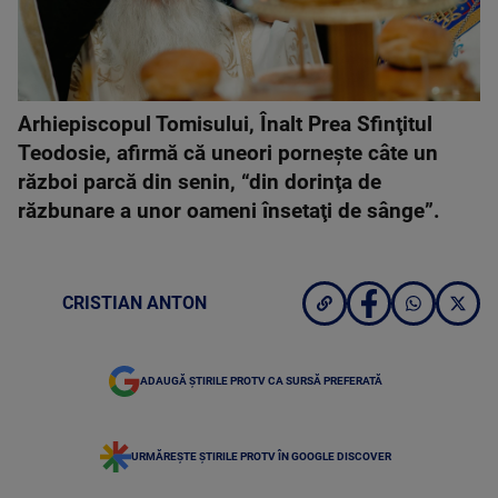
Arhiepiscopul Tomisului, Înalt Prea Sfinţitul
Teodosie, afirmă că uneori porneşte câte un
război parcă din senin, “din dorinţa de
răzbunare a unor oameni însetaţi de sânge”.
CRISTIAN ANTON
ADAUGĂ ȘTIRILE PROTV CA SURSĂ PREFERATĂ
URMĂREȘTE ȘTIRILE PROTV ÎN GOOGLE DISCOVER