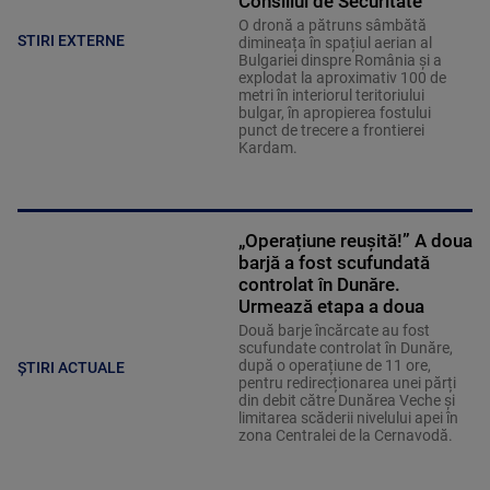
Consiliul de Securitate
O dronă a pătruns sâmbătă
STIRI EXTERNE
dimineața în spațiul aerian al
Bulgariei dinspre România și a
explodat la aproximativ 100 de
metri în interiorul teritoriului
bulgar, în apropierea fostului
punct de trecere a frontierei
Kardam.
„Operațiune reușită!” A doua
barjă a fost scufundată
controlat în Dunăre.
Urmează etapa a doua
Două barje încărcate au fost
scufundate controlat în Dunăre,
după o operațiune de 11 ore,
ȘTIRI ACTUALE
pentru redirecționarea unei părți
din debit către Dunărea Veche și
limitarea scăderii nivelului apei în
zona Centralei de la Cernavodă.