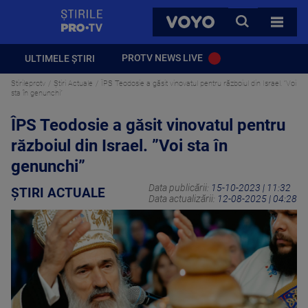
StirilePROTV
CAUTA
VOYO
TOATE 
PROTV NEWS LIVE
ULTIMELE ȘTIRI
Stirileprotv
Știri Actuale
ÎPS Teodosie a găsit vinovatul pentru războiul din Israel. ”Voi
sta în genunchi”
ÎPS Teodosie a găsit vinovatul pentru
războiul din Israel. ”Voi sta în
genunchi”
Data publicării:
15-10-2023 | 11:32
ȘTIRI ACTUALE
Data actualizării:
12-08-2025 | 04:28