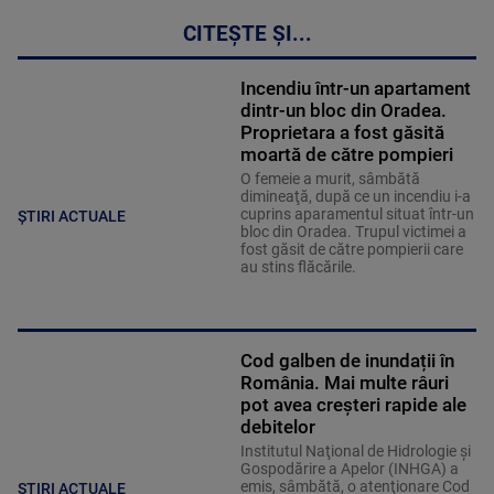
CITEȘTE ȘI...
Incendiu într-un apartament
dintr-un bloc din Oradea.
Proprietara a fost găsită
moartă de către pompieri
O femeie a murit, sâmbătă
dimineaţă, după ce un incendiu i-a
cuprins aparamentul situat într-un
ȘTIRI ACTUALE
bloc din Oradea. Trupul victimei a
fost găsit de către pompierii care
au stins flăcările.
Cod galben de inundații în
România. Mai multe râuri
pot avea creșteri rapide ale
debitelor
Institutul Naţional de Hidrologie şi
Gospodărire a Apelor (INHGA) a
emis, sâmbătă, o atenţionare Cod
ȘTIRI ACTUALE