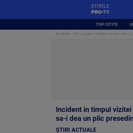
StirilePROTV
TOP CITITE
U
Stirileprotv
Știri Actuale
Incident in timpul vizitei lu
Incident in timpul vizite
sa-i dea un plic presedin
ȘTIRI ACTUALE