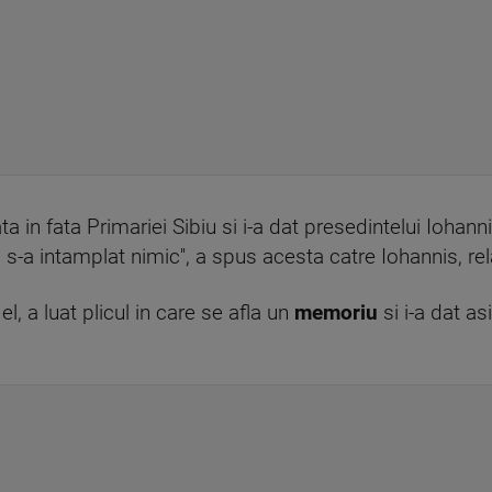
a in fata Primariei Sibiu si i-a dat presedintelui Iohann
s-a intamplat nimic'', a spus acesta catre Iohannis, r
el, a luat plicul in care se afla un
memoriu
si i-a dat a