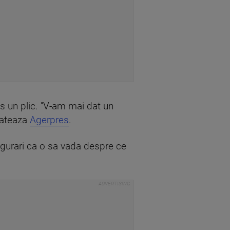
is un plic. ''V-am mai dat un
elateaza
Agerpres
.
sigurari ca o sa vada despre ce