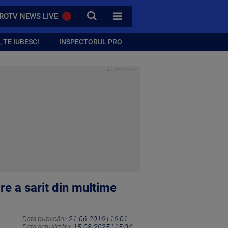
CAUTA
ROTV NEWS LIVE
TOATE CATEGORIILE
 TE IUBESC!
INSPECTORUL PRO
are a sarit din multime
Data publicării:
21-06-2016 | 16:01
Data actualizării:
15-08-2025 | 15:04