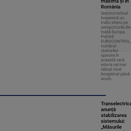
maximă și în
România
Sezonul estival
înseamnă un
trafic intens pe
aeroporturile din
toată Europa.
Potrivit
EUROCONTROL,
numărul
zborurilor
operate în
această vară
este la cel mai
ridicat nivel
înregistrat până
acum.
Transelectric
anunță
stabilizarea
sistemului:
„Măsurile