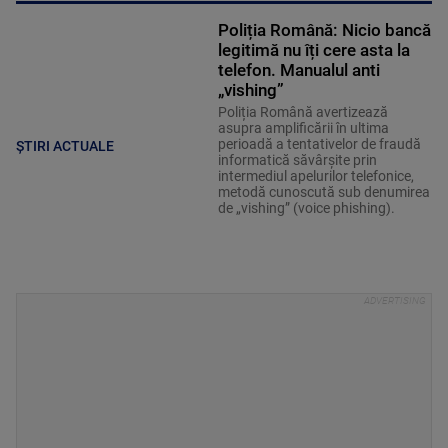
Poliția Română: Nicio bancă
legitimă nu îți cere asta la
telefon. Manualul anti
„vishing”
Poliția Română avertizează
asupra amplificării în ultima
perioadă a tentativelor de fraudă
ȘTIRI ACTUALE
informatică săvârșite prin
intermediul apelurilor telefonice,
metodă cunoscută sub denumirea
de „vishing” (voice phishing).