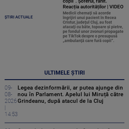
copii”. Șoferul, rănit.
Reacția autorităților | VIDEO
Medicii chemaţi să acorde
ȘTIRI ACTUALE
îngrijiri unui pacient în Recea
Cristur, judeţul Cluj, au fost
atacaţi cu bâte, topoare şi pietre,
pe fondul unor zvonuri propagate
pe TikTok despre o presupusă
„ambulanţă care fură copii”.
ULTIMELE ȘTIRI
09-
Legea dezinformării, ar putea ajunge din
08-
nou în Parlament. Apelul lui Miruță către
2026
Grindeanu, după atacul de la Cluj
|
14:53