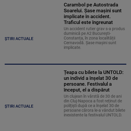
Carambol pe Autostrada
Soarelui. Șase mașini sunt
implicate în accident.
Traficul este îngreunat
Un accident rutier grav s-a produs
duminică pe A2 București-
Constanța, în zona localității
ȘTIRI ACTUALE
Cernavodă. Șase mașini sunt
implicate.
Țeapa cu bilete la UNTOLD:
un individ a înșelat 30 de
persoane. Festivalul a
început, el a dispărut
Un clujean în vârstă de 30 de ani
din Cluj-Napoca a fost reținut de
polițiști după ce a înșelat 30 de
ȘTIRI ACTUALE
persoane cărora le-a vândut bilete
inexistente la festivalul UNTOLD.