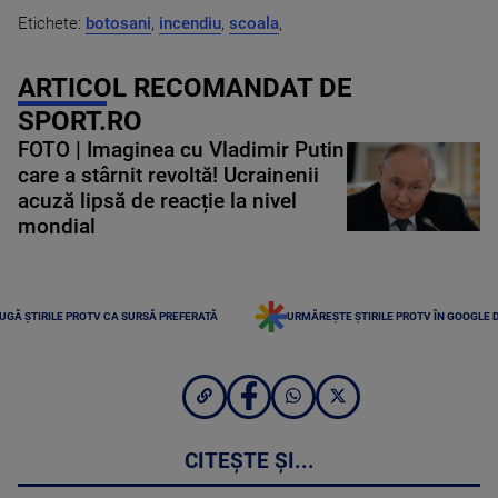
Etichete:
botosani
,
incendiu
,
scoala
,
ARTICOL RECOMANDAT DE
SPORT.RO
FOTO | Imaginea cu Vladimir Putin
care a stârnit revoltă! Ucrainenii
acuză lipsă de reacție la nivel
mondial
UGĂ ȘTIRILE PROTV CA SURSĂ PREFERATĂ
URMĂREȘTE ȘTIRILE PROTV ÎN GOOGLE 
CITEȘTE ȘI...