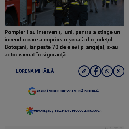
Pompierii au intervenit, luni, pentru a stinge un
incendiu care a cuprins o şcoală din judeţul
Botoşani, iar peste 70 de elevi şi angajaţi s-au
autoevacuat în siguranţă.
LORENA MIHĂILĂ
ADAUGĂ ȘTIRILE PROTV CA SURSĂ PREFERATĂ
URMĂREȘTE ȘTIRILE PROTV ÎN GOOGLE DISCOVER