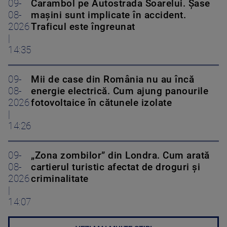
09-
Carambol pe Autostrada Soarelui. Șase
08-
mașini sunt implicate în accident.
2026
Traficul este îngreunat
|
14:35
09-
Mii de case din România nu au încă
08-
energie electrică. Cum ajung panourile
2026
fotovoltaice în cătunele izolate
|
14:26
09-
„Zona zombilor” din Londra. Cum arată
08-
cartierul turistic afectat de droguri și
2026
criminalitate
|
14:07