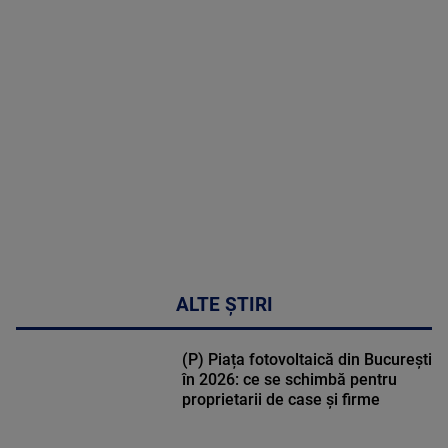
MAI
MULTE
DETALII
02:33:45
ALTE ȘTIRI
(P) Piața fotovoltaică din București
în 2026: ce se schimbă pentru
proprietarii de case și firme