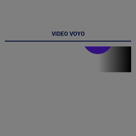
VIDEO VOYO
Stirile PRO TV
Stirile PRO
TV # 07.00 -
09 August
2026