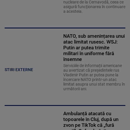
nucleare de la Cernavodă, ceea ce
asigură funcţionarea în continuare
a acesteia.
NATO, sub amenințarea unui
atac limitat rusesc. WSJ:
Putin ar putea trimite
militari în uniforme fără
însemne
Serviciile de informații americane
STIRI EXTERNE
au avertizat că președintele rus
Vladimir Putin ar putea pune la
încercare NATO printr-un atac
limitat asupra unui stat membru în
următorii ani.
Ambulanță atacată cu
topoarele în Cluj, după un
zvon pe TikTok că „fură