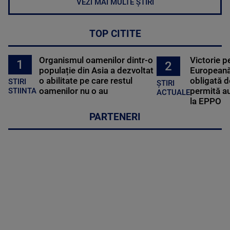
VEZI MAI MULTE ȘTIRI
TOP CITITE
Organismul oamenilor dintr-o
Victorie p
1
2
populație din Asia a dezvoltat
Europeană
o abilitate pe care restul
obligată d
STIRI
ȘTIRI
oamenilor nu o au
permită au
STIINTA
ACTUALE
la EPPO
PARTENERI