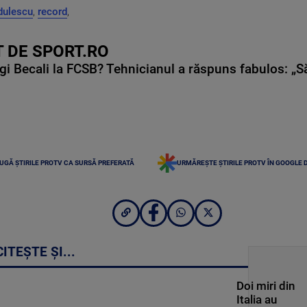
dulescu
,
record
,
 DE SPORT.RO
gi Becali la FCSB? Tehnicianul a răspuns fabulos: „S
UGĂ ȘTIRILE PROTV CA SURSĂ PREFERATĂ
URMĂREȘTE ȘTIRILE PROTV ÎN GOOGLE 
CITEȘTE ȘI...
Doi miri din
Italia au