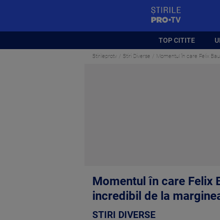
StirilePROTV
TOP CITITE
U
Stirileprotv
Stiri Diverse
Momentul în care Felix Baum
Momentul în care Felix 
incredibil de la margine
STIRI DIVERSE