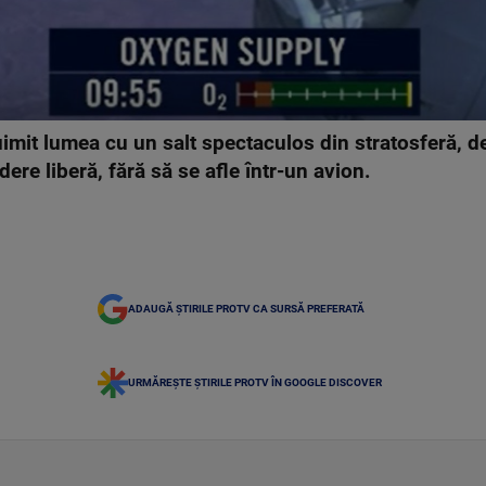
uimit lumea cu un salt spectaculos din stratosferă, 
dere liberă, fără să se afle într-un avion.
ADAUGĂ ȘTIRILE PROTV CA SURSĂ PREFERATĂ
URMĂREȘTE ȘTIRILE PROTV ÎN GOOGLE DISCOVER