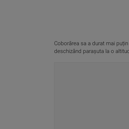
Coborârea sa a durat mai puțin d
deschizând parașuta la o altitud