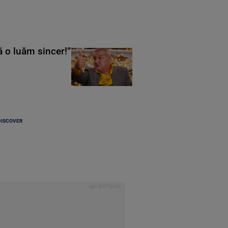
ă o luăm sincer!”
DISCOVER