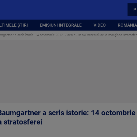
P
LTIMELE ȘTIRI
EMISIUNI INTEGRALE
VIDEO
ROMÂNIA,
gartner a scris istorie: 14 octombrie 2012. Video cu saltul incredibil de la marginea stratosfer
Baumgartner a scris istorie: 14 octombrie
a stratosferei