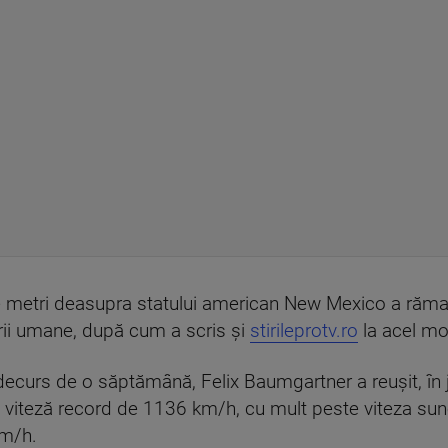
de metri deasupra statului american New Mexico a răma
ării umane, după cum a scris și
stirileprotv.ro
la acel m
decurs de o săptămână, Felix Baumgartner a reușit, în j
 viteză record de 1136 km/h, cu mult peste viteza sunet
km/h.