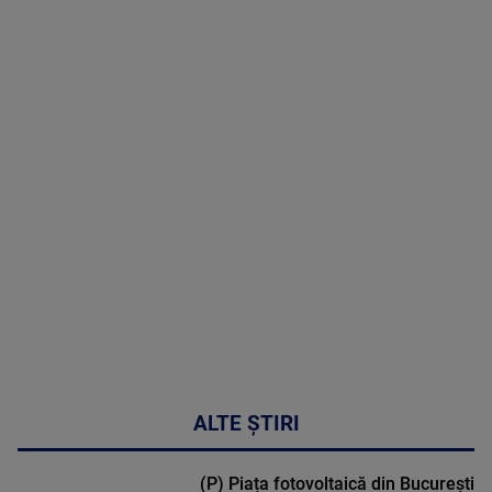
05 August
2026
MAI
MULTE
DETALII
50:27
ALTE ȘTIRI
(P) Piața fotovoltaică din București