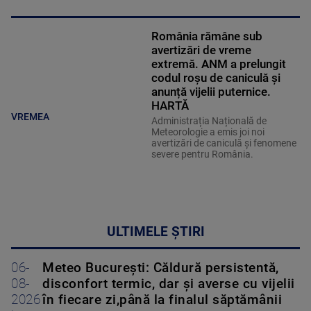
România rămâne sub
avertizări de vreme
extremă. ANM a prelungit
codul roșu de caniculă și
anunță vijelii puternice.
HARTĂ
VREMEA
Administrația Națională de
Meteorologie a emis joi noi
avertizări de caniculă și fenomene
severe pentru România.
ULTIMELE ȘTIRI
06-
Meteo Bucureşti: Căldură persistentă,
08-
disconfort termic, dar şi averse cu vijelii
2026
în fiecare zi,până la finalul săptămânii