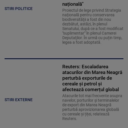
națională"
STIRI POLITICE
Proiectul de lege privind Strategia
naţională pentru conservarea
biodiversităţii a fost din nou
dezbătut, astăzi, în plenul
Senatului, după ce a fost modificat
"suplimentar" în plenul Camerei
Deputaţilor. În urmă cu puțin timp,
legea a fost adoptată.
Reuters: Escaladarea
atacurilor din Marea Neagră
perturbă exporturile de
cereale și petrol și
afectează comerțul global
Atacurile tot mai frecvente asupra
STIRI EXTERNE
navelor, porturilor și terminalelor
de export din Marea Neagră
perturbă aprovizionarea globală
cu cereale și țiței, relatează
Reuters.