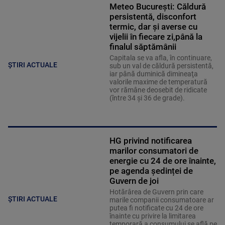
Meteo Bucureşti: Căldură
persistentă, disconfort
termic, dar şi averse cu
vijelii în fiecare zi,până la
finalul săptămânii
Capitala se va afla, în continuare,
ȘTIRI ACTUALE
sub un val de căldură persistentă,
iar până duminică dimineaţa
valorile maxime de temperatură
vor rămâne deosebit de ridicate
(între 34 şi 36 de grade).
HG privind notificarea
marilor consumatori de
energie cu 24 de ore înainte,
pe agenda ședinței de
Guvern de joi
Hotărârea de Guvern prin care
ȘTIRI ACTUALE
marile companii consumatoare ar
putea fi notificate cu 24 de ore
înainte cu privire la limitarea
temporară a consumului se află pe