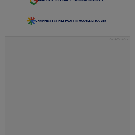
ADAUGĂ ȘTIRILE PROTV CA SURSĂ PREFERATĂ
URMĂREȘTE ȘTIRILE PROTV ÎN GOOGLE DISCOVER