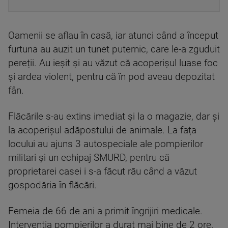
Oamenii se aflau în casă, iar atunci când a început
furtuna au auzit un tunet puternic, care le-a zguduit
pereții. Au ieșit și au văzut că acoperișul luase foc
și ardea violent, pentru că în pod aveau depozitat
fân.
Flăcările s-au extins imediat și la o magazie, dar și
la acoperișul adăpostului de animale. La fața
locului au ajuns 3 autospeciale ale pompierilor
militari și un echipaj SMURD, pentru că
proprietarei casei i s-a făcut rău când a văzut
gospodăria în flăcări.
Femeia de 66 de ani a primit îngrijiri medicale.
Intervenția pompierilor a durat mai bine de 2 ore.