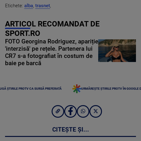
Etichete:
alba
,
trasnet
,
ARTICOL RECOMANDAT DE
SPORT.RO
FOTO Georgina Rodriguez, apariție
'interzisă' pe rețele. Partenera lui
CR7 s-a fotografiat în costum de
baie pe barcă
UGĂ ȘTIRILE PROTV CA SURSĂ PREFERATĂ
URMĂREȘTE ȘTIRILE PROTV ÎN GOOGLE 
CITEȘTE ȘI...