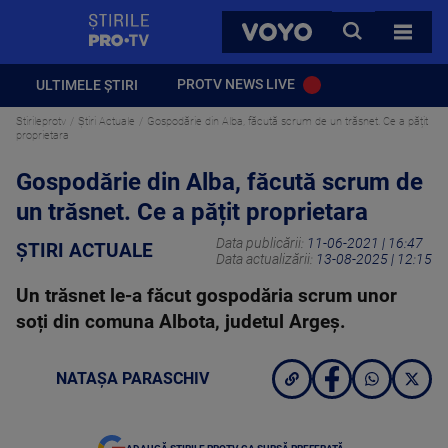
StirilePROTV
CAUTA
VOYO
TOATE 
PROTV NEWS LIVE
ULTIMELE ȘTIRI
Stirileprotv
Știri Actuale
Gospodărie din Alba, făcută scrum de un trăsnet. Ce a pățit
proprietara
Gospodărie din Alba, făcută scrum de
un trăsnet. Ce a pățit proprietara
Data publicării:
11-06-2021 | 16:47
ȘTIRI ACTUALE
Data actualizării:
13-08-2025 | 12:15
Un trăsnet le-a făcut gospodăria scrum unor
soți din comuna Albota, judetul Argeș.
NATAȘA PARASCHIV