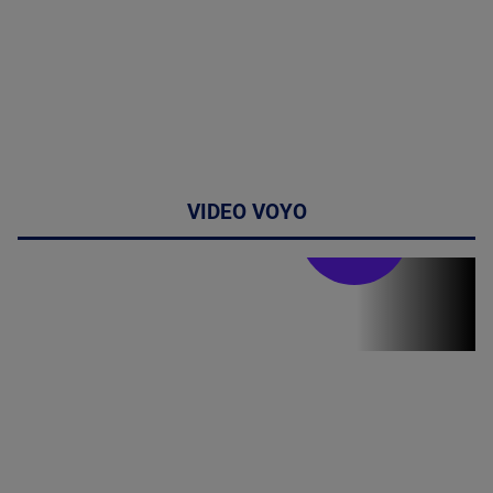
VIDEO VOYO
Stirile PRO TV
Stirile PRO
TV # 19.00 -