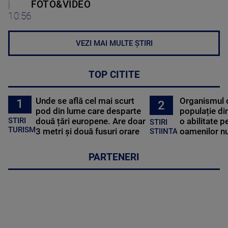
|
FOTO&VIDEO
10:56
VEZI MAI MULTE ȘTIRI
TOP CITITE
Unde se află cel mai scurt
Organismul 
1
2
pod din lume care desparte
populație di
STIRI
două țări europene. Are doar
o abilitate p
STIRI
TURISM
3 metri și două fusuri orare
oamenilor nu
STIINTA
PARTENERI