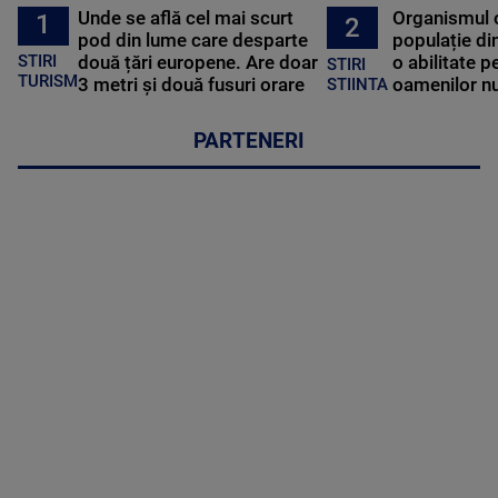
Unde se află cel mai scurt
Organismul 
1
2
pod din lume care desparte
populație di
STIRI
două țări europene. Are doar
o abilitate p
STIRI
TURISM
3 metri și două fusuri orare
oamenilor nu
STIINTA
PARTENERI