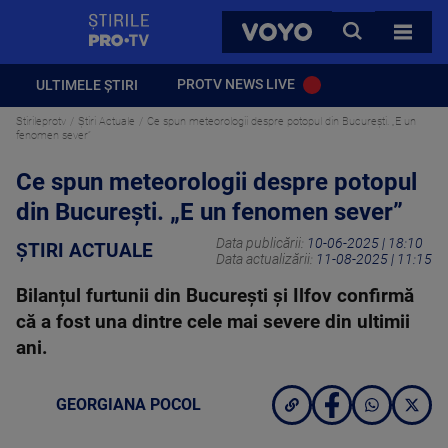
StirilePROTV
CAUTA
VOYO
TOATE 
PROTV NEWS LIVE
ULTIMELE ȘTIRI
Stirileprotv
Știri Actuale
Ce spun meteorologii despre potopul din București. „E un
fenomen sever”
Ce spun meteorologii despre potopul
din București. „E un fenomen sever”
Data publicării:
10-06-2025 | 18:10
ȘTIRI ACTUALE
Data actualizării:
11-08-2025 | 11:15
Bilanțul furtunii din București și Ilfov confirmă
că a fost una dintre cele mai severe din ultimii
ani.
GEORGIANA POCOL