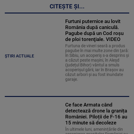
CITEȘTE ȘI...
Furtuni puternice au lovit
România după caniculă.
Pagube după un Cod roşu
de ploi torenţiale. VIDEO
Furtuna de vineri seară a produs
pagube în mai multe zone din ţară:
în Sibiu, un acoperiş s-a desprins și
ȘTIRI ACTUALE
a căzut peste maşini, în Aleşd
(județul Bihor) vântul a smuls
acoperişul gării, iar în Braşov au
căzut arbori şi au fost inundate
garaje.
Ce face Armata când
detectează drone la granița
României. Piloții de F-16 au
15 minute să decoleze
În ultimele luni, amenințările din