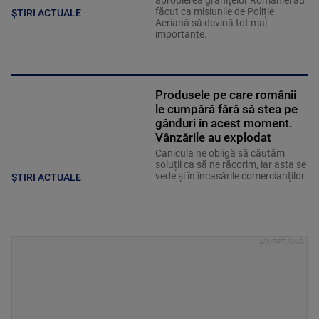
apropierea granițelor României au
făcut ca misiunile de Poliție
ȘTIRI ACTUALE
Aeriană să devină tot mai
importante.
Produsele pe care românii
le cumpără fără să stea pe
gânduri în acest moment.
Vânzările au explodat
Canicula ne obligă să căutăm
soluții ca să ne răcorim, iar asta se
vede și în încasările comercianților.
ȘTIRI ACTUALE