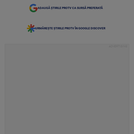
ADAUGĂ ȘTIRILE PROTV CA SURSĂ PREFERATĂ
URMĂREȘTE ȘTIRILE PROTV ÎN GOOGLE DISCOVER