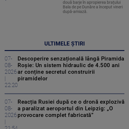
două barje în apropierea brațului
Bala de pe Dunăre a început vineri
după-amiază.
ULTIMELE ȘTIRI
07-
Descoperire senzațională lângă Piramida
08-
Roșie: Un sistem hidraulic de 4.500 ani
2026
ar conține secretul construirii
|
piramidelor
22:20
07-
Reacția Rusiei după ce o dronă explozivă
08-
a paralizat aeroportul din Leipzig: „O
2026
provocare complet fabricată”
|
21:54