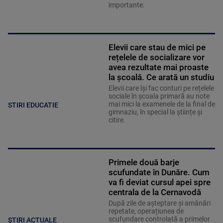
importante.
Elevii care stau de mici pe
rețelele de socializare vor
avea rezultate mai proaste
la școală. Ce arată un studiu
Elevii care îşi fac conturi pe rețelele
sociale în școala primară au note
mai mici la examenele de la final de
STIRI EDUCATIE
gimnaziu, în special la științe și
citire.
Primele două barje
scufundate în Dunăre. Cum
va fi deviat cursul apei spre
centrala de la Cernavodă
După zile de așteptare și amânări
repetate, operațiunea de
scufundare controlată a primelor
ȘTIRI ACTUALE