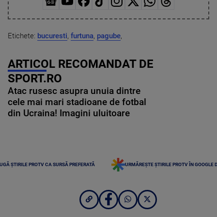
Etichete:
bucuresti
,
furtuna
,
pagube
,
ARTICOL RECOMANDAT DE
SPORT.RO
Atac rusesc asupra unuia dintre
cele mai mari stadioane de fotbal
din Ucraina! Imagini uluitoare
UGĂ ȘTIRILE PROTV CA SURSĂ PREFERATĂ
URMĂREȘTE ȘTIRILE PROTV ÎN GOOGLE 