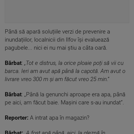
Până să apară soluțiile verzi de prevenire a
inundațiilor, localnicii din Ilfov își evaluează
pagubele... nici ei nu mai știu a câta oară.
Bărbat
:
„Tot e distrus, la orice ploaie poți să vii cu
barca. Ieri am avut apă până la capotă. Am avut o
livrare vreo 300 m și am făcut vreo 25 min.”
Bărbat
: „Până la genunchi aproape era apa, până
pe aici, am făcut baie. Mașini care s-au inundat”.
Reporter:
A intrat apa în magazin?
Bărbat:
„A fost apă până, aici, la gleznă în