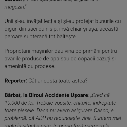
magazin.”
Unii și-au învățat lecția și și-au protejat bunurile cu
diguri din saci cu nisip, însă chiar și așa, această
parcare subterană tot băltește.
Proprietarii mașinilor dau vina pe primării pentru
avariile produse de apă sau de copacii căzuți și
amenință cu procese.
Reporter:
Cât ar costa toate astea?
Bărbat, la Biroul Accidente Ușoare
:
„
Cred că
10.000 de lei. Trebuie vopsite, chituite, îndreptate
toate piesele. Dacă nu avem asigurare Casco, e
problemă, că ADP nu recunoaște vina. Suntem mai
mulți în situația asta. În prima fază mergem la