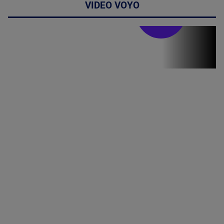
VIDEO VOYO
Stirile PRO TV
Stirile PRO
TV # 19.00 -
07 August
2026
MAI
MULTE
DETALII