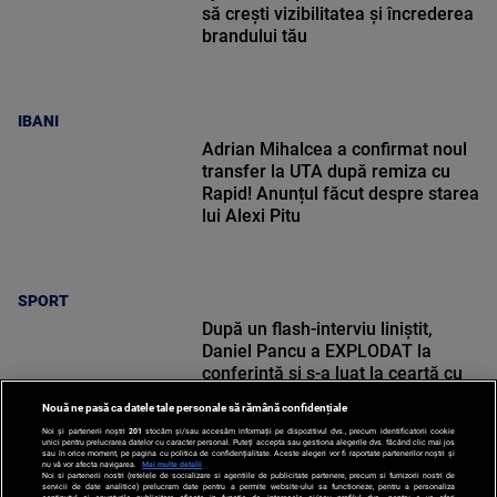
să crești vizibilitatea și încrederea
brandului tău
IBANI
Adrian Mihalcea a confirmat noul
transfer la UTA după remiza cu
Rapid! Anunțul făcut despre starea
lui Alexi Pitu
SPORT
După un flash-interviu liniștit,
Daniel Pancu a EXPLODAT la
conferință și s-a luat la ceartă cu
oamenii în sală: ”Gata, nu mai
Nouă ne pasă ca datele tale personale să rămână confidențiale
strigați”
Noi și partenerii noștri
201
stocăm și/sau accesăm informații pe dispozitivul dvs., precum identificatorii cookie
unici pentru prelucrarea datelor cu caracter personal. Puteți accepta sau gestiona alegerile dvs. făcând clic mai jos
sau în orice moment, pe pagina cu politica de confidențialitate. Aceste alegeri vor fi raportate partenerilor noștri și
nu vă vor afecta navigarea.
Mai multe detalii
Noi si partenerii nostri (retelele de socializare si agentiile de publicitate partenere, precum si furnizorii nostri de
SPORT
servicii de date analitice) prelucram date pentru a permite website-ului sa functioneze, pentru a personaliza