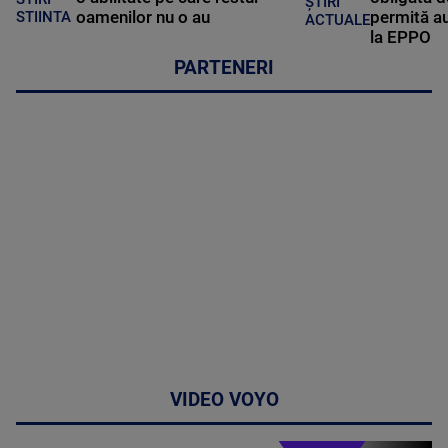
ȘTIRI
oamenilor nu o au
permită au
STIINTA
ACTUALE
la EPPO
PARTENERI
VIDEO VOYO