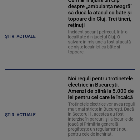
Cum ar fi ajuns un clip
despre „ambulanța neagră”
să ducă la atacul cu bâte și
topoare din Cluj. Trei tineri,
reținuți
Incident șocant petrecut, într-o
ȘTIRI ACTUALE
localitate din județul Cluj. O
salvare în misiune a fost atacată
de niște localnici, cu bâte și
topoare.
Noi reguli pentru trotinetele
electrice în București.
Amenzi de până la 5.000 de
lei pentru cei care le încalcă
Trotinetele electrice vor avea reguli
mult mai stricte în București. Dacă
în Sectorul 1, acestea au fost
ȘTIRI ACTUALE
interzise în parcuri, și la locurile de
joacă și Primăria generală
pregătește un regulament nou,
pentru cele de închiriat.