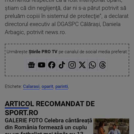
momentul respectiv că a fost intenţionat opărit,
ştiam că din neglijenţă, dar ni s-a părut potrivit să
preluăm copiii în sistemul de protecţie”, a declarat
directorul executiv al DGASPC Călăraşi, Daniela
Arbagic, potrivit news.ro.
Urmărește
Știrile PRO TV
pe canalul de social media preferat:
Etichete:
Calarasi
,
oparit
,
parinti
,
ARTICOL RECOMANDAT DE
SPORT.RO
GALERIE FOTO Celebra cântăreață
din România formează un cuplu