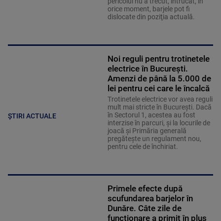
pericolul nu a trecut, întrucât, în
orice moment, barjele pot fi
dislocate din poziţia actuală.
Noi reguli pentru trotinetele
electrice în București.
Amenzi de până la 5.000 de
lei pentru cei care le încalcă
Trotinetele electrice vor avea reguli
mult mai stricte în București. Dacă
în Sectorul 1, acestea au fost
ȘTIRI ACTUALE
interzise în parcuri, și la locurile de
joacă și Primăria generală
pregătește un regulament nou,
pentru cele de închiriat.
Primele efecte după
scufundarea barjelor în
Dunăre. Câte zile de
funcționare a primit în plus