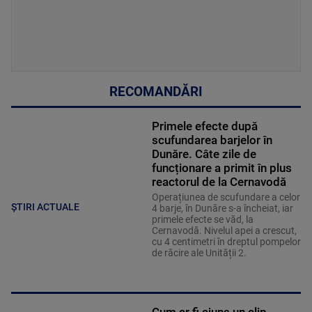
RECOMANDĂRI
Primele efecte după
scufundarea barjelor în
Dunăre. Câte zile de
funcționare a primit în plus
reactorul de la Cernavodă
Operațiunea de scufundare a celor
ȘTIRI ACTUALE
4 barje, în Dunăre s-a încheiat, iar
primele efecte se văd, la
Cernavodă. Nivelul apei a crescut,
cu 4 centimetri în dreptul pompelor
de răcire ale Unității 2.