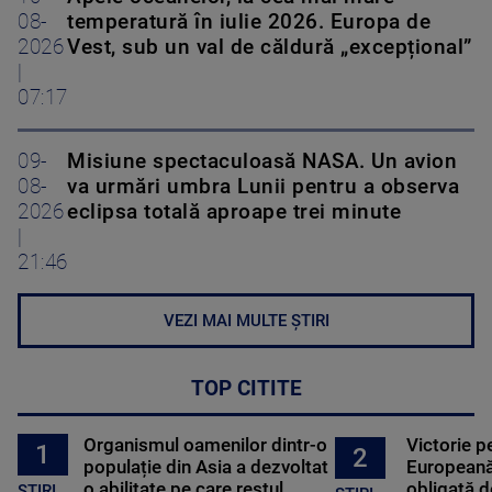
08-
temperatură în iulie 2026. Europa de
2026
Vest, sub un val de căldură „excepțional”
|
07:17
09-
Misiune spectaculoasă NASA. Un avion
08-
va urmări umbra Lunii pentru a observa
2026
eclipsa totală aproape trei minute
|
21:46
VEZI MAI MULTE ȘTIRI
TOP CITITE
Organismul oamenilor dintr-o
Victorie p
1
2
populație din Asia a dezvoltat
Europeană
o abilitate pe care restul
obligată d
STIRI