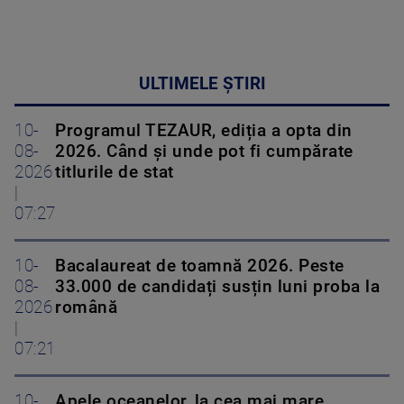
ULTIMELE ȘTIRI
10-
Programul TEZAUR, ediția a opta din
08-
2026. Când şi unde pot fi cumpărate
2026
titlurile de stat
|
07:27
10-
Bacalaureat de toamnă 2026. Peste
08-
33.000 de candidați susțin luni proba la
2026
română
|
07:21
10-
Apele oceanelor, la cea mai mare