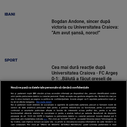
IBANI
Bogdan Andone, sincer după
victoria cu Universitatea Craiova:
”Am avut șansă, noroc!”
SPORT
Cea mai dură reacție după
Universitatea Craiova - FC Argeș
0-1: „Băluță a făcut greșeli de
începători! Elisor încă este dator”
Nouă ne pasă ca datele tale personale să rămână confidențiale
Noi și partenerii noștri
201
stocăm și/sau accesăm informații pe dispozitivul dvs., precum identificatorii cookie
unici pentru prelucrarea datelor cu caracter personal. Puteți accepta sau gestiona alegerile dvs. făcând clic mai jos
sau în orice moment, pe pagina cu politica de confidențialitate. Aceste alegeri vor fi raportate partenerilor noștri și
nu vă vor afecta navigarea.
Mai multe detalii
Noi si partenerii nostri (retelele de socializare si agentiile de publicitate partenere, precum si furnizorii nostri de
SPORT
servicii de date analitice) prelucram date pentru a permite website-ului sa functioneze, pentru a personaliza
continutul si anunturile publicitare afisate in functie de interesele si/sau profilul dvs., pentru a va oferi
functionalitati aferente retelelor de socializare si pentru a analiza traficul pe website. Beneficiati de drepturile
prevazute de art. 15-22 din GDPR in legatura cu prelucrarea datelor cu caracter personal. Aceste drepturi pot fi
exercitate prin modalitatea indicata
aici
. Prin click pe “ACCEPT TOATE”, acceptati folosirea tuturor Tehnologiilor de
tip Cookie, care implica inclusiv acceptul dvs. cu privire la stocarea/accesarea informatiilor de catre Vendor-ii cu
care colaboram. Prin click pe “VREAU SA MODIFIC SETARILE INDIVIDUAL” puteti schimba preferintele in mod