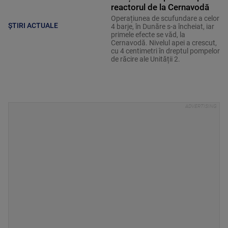
reactorul de la Cernavodă
Operațiunea de scufundare a celor
ȘTIRI ACTUALE
4 barje, în Dunăre s-a încheiat, iar
primele efecte se văd, la
Cernavodă. Nivelul apei a crescut,
cu 4 centimetri în dreptul pompelor
de răcire ale Unității 2.