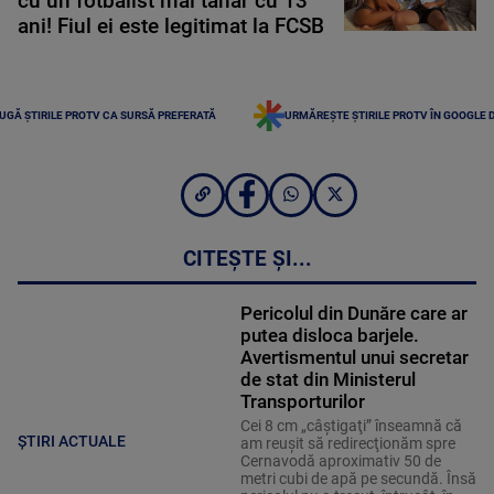
cu un fotbalist mai tânăr cu 13
ani! Fiul ei este legitimat la FCSB
UGĂ ȘTIRILE PROTV CA SURSĂ PREFERATĂ
URMĂREȘTE ȘTIRILE PROTV ÎN GOOGLE 
CITEȘTE ȘI...
Pericolul din Dunăre care ar
putea disloca barjele.
Avertismentul unui secretar
de stat din Ministerul
Transporturilor
Cei 8 cm „câştigaţi” înseamnă că
ȘTIRI ACTUALE
am reuşit să redirecţionăm spre
Cernavodă aproximativ 50 de
metri cubi de apă pe secundă. Însă