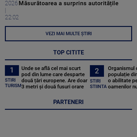
2026
Măsurătoarea a surprins autoritățile
|
22:02
VEZI MAI MULTE ȘTIRI
TOP CITITE
Unde se află cel mai scurt
Organismul 
1
2
pod din lume care desparte
populație di
STIRI
două țări europene. Are doar
o abilitate p
STIRI
TURISM
3 metri și două fusuri orare
oamenilor nu
STIINTA
PARTENERI