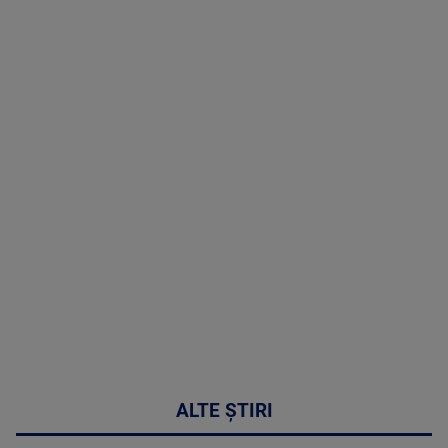
TV # 19.00 -
06 August
2026
MAI
MULTE
DETALII
47:43
ALTE ȘTIRI