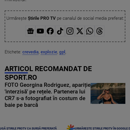
Urmărește
Știrile PRO TV
pe canalul de social media preferat:
Etichete:
crevedia
,
explozie
,
gpl
,
ARTICOL RECOMANDAT DE
SPORT.RO
FOTO Georgina Rodriguez, apariție
'interzisă' pe rețele. Partenera lui
CR7 s-a fotografiat în costum de
baie pe barcă
UGĂ ȘTIRILE PROTV CA SURSĂ PREFERATĂ
URMĂREȘTE ȘTIRILE PROTV ÎN GOOGLE 