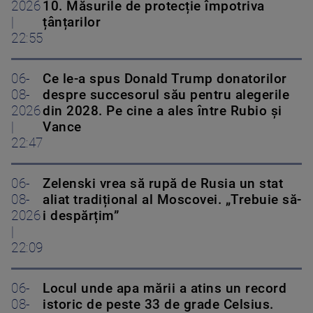
2026
10. Măsurile de protecție împotriva
|
țânțarilor
22:55
06-
Ce le-a spus Donald Trump donatorilor
08-
despre succesorul său pentru alegerile
2026
din 2028. Pe cine a ales între Rubio și
|
Vance
22:47
06-
Zelenski vrea să rupă de Rusia un stat
08-
aliat tradițional al Moscovei. „Trebuie să-
2026
i despărțim”
|
22:09
06-
Locul unde apa mării a atins un record
08-
istoric de peste 33 de grade Celsius.