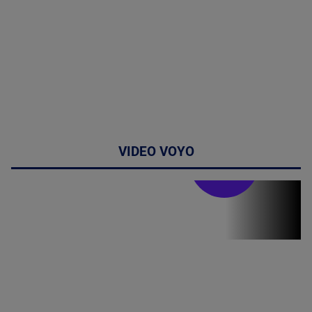
VIDEO VOYO
Stirile PRO TV
Stirile PRO