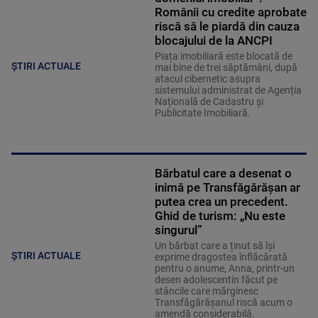
Românii cu credite aprobate
riscă să le piardă din cauza
blocajului de la ANCPI
Piața imobiliară este blocată de
ȘTIRI ACTUALE
mai bine de trei săptămâni, după
atacul cibernetic asupra
sistemului administrat de Agenția
Națională de Cadastru și
Publicitate Imobiliară.
Bărbatul care a desenat o
inimă pe Transfăgărășan ar
putea crea un precedent.
Ghid de turism: „Nu este
singurul”
Un bărbat care a ținut să își
ȘTIRI ACTUALE
exprime dragostea înflăcărată
pentru o anume, Anna, printr-un
desen adolescentin făcut pe
stâncile care mărginesc
Transfăgărășanul riscă acum o
amendă considerabilă.