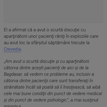
El a afirmat că a avut o scurtă discuţie cu
aparţinătorii unor pacienţi răniţi în exploziile care
au avut loc la sfârşitul săptămânii trecute la
Crevedia
.
„
Am avut o scurtă discuţie şi cu aparţinătorii
câtorva dintre aceşti pacienţi de aici şi de la
Bagdasar, să vedem ce probleme au, inclusiv a
câtorva dintre pacienţii care sunt transferaţi în
străinătate încât să poată să îi însoţească, să aibă
cele mai bune condiţii din punct de vedere medical
şi din punct de vedere psihologic”
, a mai susţinut
ministrul.