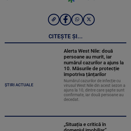
CITEȘTE ȘI...
Alerta West Nile: două
persoane au murit, iar
numărul cazurilor a ajuns la
10. Măsurile de protecție
împotriva țânțarilor
Numărul cazurilor de infecție cu
ȘTIRI ACTUALE
virusul West Nile din acest sezon a
ajuns la 10, dintre care șapte sunt
confirmate, iar două persoane au
decedat.
„Situația e critică în
domeniul imobiliar”.