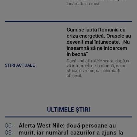
încărcate cu rocă.
Cum se luptă România cu
criza energetică. Orașele au
devenit mai întunecate. „Nu
înseamnă să ne întoarcem
în beznă”
Dacă spălați rufele seara, după ce
ȘTIRI ACTUALE
vă întoarceți de la muncă, nu ar
strica, o vreme, să schimbați
obiceiul.
ULTIMELE ȘTIRI
06-
Alerta West Nile: două persoane au
08-
murit, iar numărul cazurilor a ajuns la