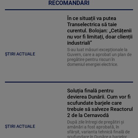
RECOMANDĂRI
În ce situații va putea
Transelectrica să taie
curentul. Bolojan: „Cetățenii
nu vor fi limitați, doar clienții
industriali”
S-au luat măsuri excepționale la
ȘTIRI ACTUALE
Guvern, care a aprobat un plan de
pregătire pentru riscuri în
domeniul energiei electrice.
Soluția finală pentru
devierea Dunării. Cum vor fi
scufundate barjele care
trebuie să salveze Reactorul
2 de la Cernavodă
După zile întregi de pregătiri și
ȘTIRI ACTUALE
amânări a fost aprobată, în
sfârșit, varianta tehnică finală de
scufundare în Dunăre a barjelor