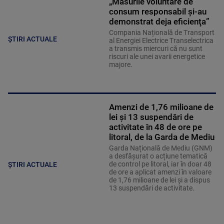
„Măsurile voluntare de
consum responsabil şi-au
demonstrat deja eficienţa”
Compania Națională de Transport
ȘTIRI ACTUALE
al Energiei Electrice Transelectrica
a transmis miercuri că nu sunt
riscuri ale unei avarii energetice
majore.
Amenzi de 1,76 milioane de
lei și 13 suspendări de
activitate în 48 de ore pe
litoral, de la Garda de Mediu
Garda Națională de Mediu (GNM)
a desfășurat o acțiune tematică
de control pe litoral, iar în doar 48
ȘTIRI ACTUALE
de ore a aplicat amenzi în valoare
de 1,76 milioane de lei și a dispus
13 suspendări de activitate.