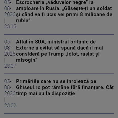
05-
Escrocheria „văduvelor negre” ia
08-
amploare în Rusia. „Găsește-ți un soldat
2026
și când va fi ucis vei primi 8 milioane de
|
ruble”
23:15
05-
Aflat în SUA, ministrul britanic de
08-
Externe a evitat să spună dacă îl mai
2026
consideră pe Trump „idiot, rasist și
|
misogin”
23:07
05-
Primăriile care nu se înrolează pe
08-
Ghiseul.ro pot rămâne fără finanțare. Cât
2026
timp mai au la dispoziție
|
23:02