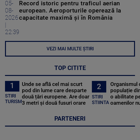
05-
Record istoric pentru traficul aerian
08-
european. Aeroporturile operează la
2026
capacitate maximă și în România
|
22:39
VEZI MAI MULTE ȘTIRI
TOP CITITE
Unde se află cel mai scurt
Organismul 
1
2
pod din lume care desparte
populație di
STIRI
două țări europene. Are doar
o abilitate p
STIRI
TURISM
3 metri și două fusuri orare
oamenilor nu
STIINTA
PARTENERI