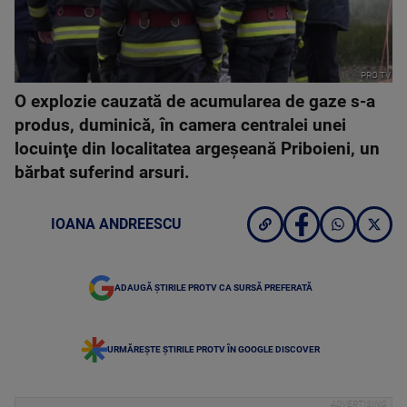
PRO TV
O explozie cauzată de acumularea de gaze s-a
produs, duminică, în camera centralei unei
locuinţe din localitatea argeşeană Priboieni, un
bărbat suferind arsuri.
IOANA ANDREESCU
ADAUGĂ ȘTIRILE PROTV CA SURSĂ PREFERATĂ
URMĂREȘTE ȘTIRILE PROTV ÎN GOOGLE DISCOVER