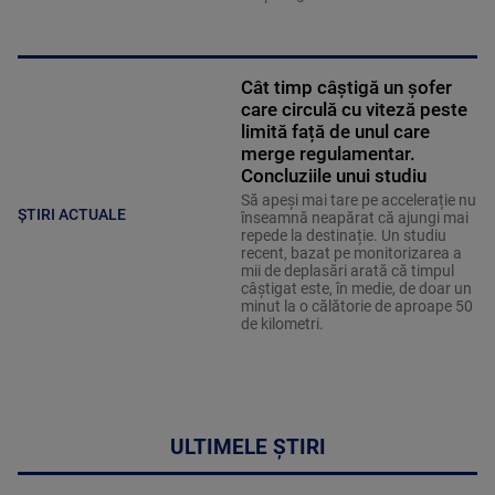
Cât timp câștigă un șofer
care circulă cu viteză peste
limită față de unul care
merge regulamentar.
Concluziile unui studiu
Să apeși mai tare pe accelerație nu
ȘTIRI ACTUALE
înseamnă neapărat că ajungi mai
repede la destinație. Un studiu
recent, bazat pe monitorizarea a
mii de deplasări arată că timpul
câștigat este, în medie, de doar un
minut la o călătorie de aproape 50
de kilometri.
ULTIMELE ȘTIRI