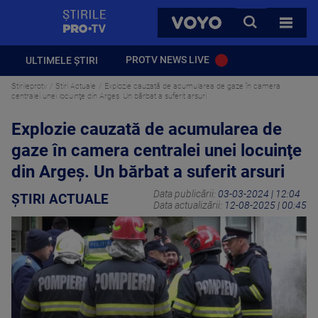
StirilePROTV
CAUTA
VOYO
TOATE 
PROTV NEWS LIVE
ULTIMELE ȘTIRI
Stirileprotv
Știri Actuale
Explozie cauzată de acumularea de gaze în camera
centralei unei locuinţe din Argeș. Un bărbat a suferit arsuri
Explozie cauzată de acumularea de
gaze în camera centralei unei locuinţe
din Argeș. Un bărbat a suferit arsuri
Data publicării:
03-03-2024 | 12:04
ȘTIRI ACTUALE
Data actualizării:
12-08-2025 | 00:45