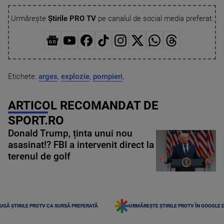
Urmărește
Știrile PRO TV
pe canalul de social media preferat:
Etichete:
arges
,
explozie
,
pompieri
,
ARTICOL RECOMANDAT DE
SPORT.RO
Donald Trump, ținta unui nou
asasinat!? FBI a intervenit direct la
terenul de golf
UGĂ ȘTIRILE PROTV CA SURSĂ PREFERATĂ
URMĂREȘTE ȘTIRILE PROTV ÎN GOOGLE 