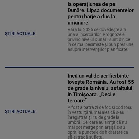
la operațiunea de pe
Dunăre. Lipsa documentelor
pentru barje a dus la
amânare
Vara lui 2026 se dovedește a fi
ȘTIRI ACTUALE
una a încercărilor. Prognozele
privind nivelul Dunării sunt din ce
în ce mai pesimiste și pun presiune
asupra intervențiilor planificate.
Încă un val de aer fierbinte
lovește România. Au fost 55
de grade la nivelul asfaltului
în Timișoara. „Deci e
teroare”
A fost a patra zi de foc și cod roșu
ȘTIRI ACTUALE
în vestul țării, mai ales că s-au
înregistrat și 40 de grade la
umbră. Cei care au simțit că nu
mai pot merge prin arșiță s-au
oprit la punctele de hidratare ca
să-și tragă sufletul.