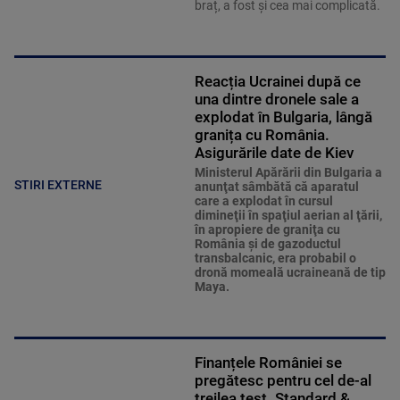
braț, a fost și cea mai complicată.
Reacția Ucrainei după ce
una dintre dronele sale a
explodat în Bulgaria, lângă
granița cu România.
Asigurările date de Kiev
Ministerul Apărării din Bulgaria a
STIRI EXTERNE
anunţat sâmbătă că aparatul
care a explodat în cursul
dimineţii în spaţiul aerian al ţării,
în apropiere de graniţa cu
România şi de gazoductul
transbalcanic, era probabil o
dronă momeală ucraineană de tip
Maya.
Finanțele României se
pregătesc pentru cel de-al
treilea test. Standard &