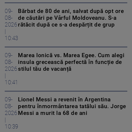
09-
Bărbat de 80 de ani, salvat după opt ore
08-
de căutări pe Vârful Moldoveanu. S-a
2026
rătăcit după ce s-a despărțit de grup
|
10:43
09-
Marea Ionică vs. Marea Egee. Cum alegi
08-
insula grecească perfectă în funcție de
2026
stilul tău de vacanță
|
10:41
09-
Lionel Messi a revenit în Argentina
08-
pentru înmormântarea tatălui său. Jorge
2026
Messi a murit la 68 de ani
|
10:39