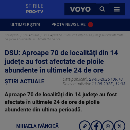
StirilePROTV
CAUTA
VOYO
TOATE 
PROTV NEWS LIVE
ULTIMELE ȘTIRI
Stirileprotv
Știri Actuale
DSU: Aproape 70 de localităţi din 14 judeţe au fost afectate
de ploile abundente în ultimele 24 de ore
DSU: Aproape 70 de localităţi din 14
judeţe au fost afectate de ploile
abundente în ultimele 24 de ore
Data publicării:
29-05-2025 | 09:18
ȘTIRI ACTUALE
Data actualizării:
11-08-2025 | 11:33
Aproape 70 de localităţi din 14 judeţe au fost
afectate în ultimele 24 de ore de ploile
abundente din ultima perioadă.
MIHAELA IVĂNCICĂ