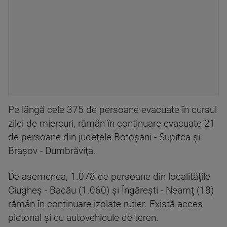
Pe lângă cele 375 de persoane evacuate în cursul
zilei de miercuri, rămân în continuare evacuate 21
de persoane din judeţele Botoşani - Şupitca şi
Braşov - Dumbrăviţa.
De asemenea, 1.078 de persoane din localităţile
Ciugheş - Bacău (1.060) şi Îngăreşti - Neamţ (18)
rămân în continuare izolate rutier. Există acces
pietonal şi cu autovehicule de teren.