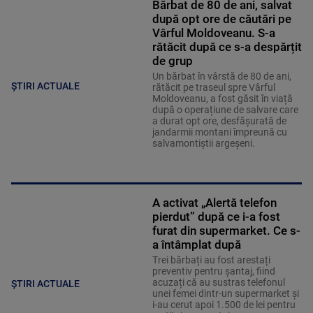
Bărbat de 80 de ani, salvat
după opt ore de căutări pe
Vârful Moldoveanu. S-a
rătăcit după ce s-a despărțit
de grup
Un bărbat în vârstă de 80 de ani,
ȘTIRI ACTUALE
rătăcit pe traseul spre Vârful
Moldoveanu, a fost găsit în viață
după o operațiune de salvare care
a durat opt ore, desfășurată de
jandarmii montani împreună cu
salvamontiștii argeșeni.
A activat „Alertă telefon
pierdut” după ce i-a fost
furat din supermarket. Ce s-
a întâmplat după
Trei bărbați au fost arestați
preventiv pentru șantaj, fiind
acuzați că au sustras telefonul
ȘTIRI ACTUALE
unei femei dintr-un supermarket și
i-au cerut apoi 1.500 de lei pentru