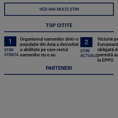
VEZI MAI MULTE ȘTIRI
TOP CITITE
Organismul oamenilor dintr-o
Victorie p
1
2
populație din Asia a dezvoltat
Europeană
o abilitate pe care restul
obligată d
STIRI
ȘTIRI
oamenilor nu o au
permită au
STIINTA
ACTUALE
la EPPO
PARTENERI