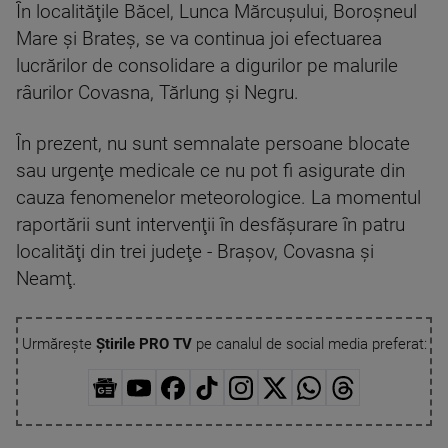
În localităţile Băcel, Lunca Mărcuşului, Boroşneul
Mare şi Brateş, se va continua joi efectuarea
lucrărilor de consolidare a digurilor pe malurile
râurilor Covasna, Tărlung şi Negru.
În prezent, nu sunt semnalate persoane blocate
sau urgenţe medicale ce nu pot fi asigurate din
cauza fenomenelor meteorologice. La momentul
raportării sunt intervenţii în desfăşurare în patru
localităţi din trei judeţe - Braşov, Covasna şi
Neamţ.
Urmărește
Știrile PRO TV
pe canalul de social media preferat: