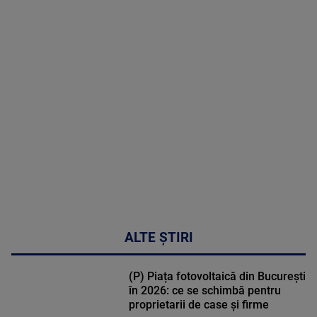
2026
MAI
MULTE
DETALII
30:33
ALTE ȘTIRI
(P) Piața fotovoltaică din București
în 2026: ce se schimbă pentru
proprietarii de case și firme