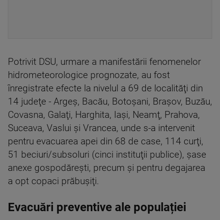
Potrivit DSU, urmare a manifestării fenomenelor
hidrometeorologice prognozate, au fost
înregistrate efecte la nivelul a 69 de localităţi din
14 judeţe - Argeş, Bacău, Botoşani, Braşov, Buzău,
Covasna, Galaţi, Harghita, Iaşi, Neamţ, Prahova,
Suceava, Vaslui şi Vrancea, unde s-a intervenit
pentru evacuarea apei din 68 de case, 114 curţi,
51 beciuri/subsoluri (cinci instituţii publice), şase
anexe gospodăreşti, precum şi pentru degajarea
a opt copaci prăbuşiţi.
Evacuări preventive ale populației