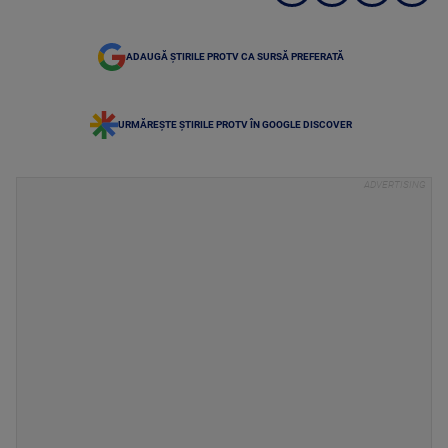
ADAUGĂ ȘTIRILE PROTV CA SURSĂ PREFERATĂ
URMĂREȘTE ȘTIRILE PROTV ÎN GOOGLE DISCOVER