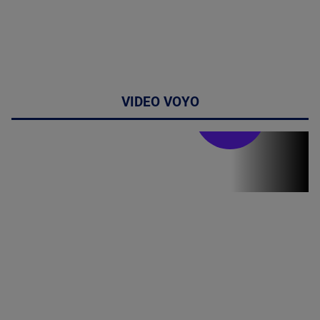
VIDEO VOYO
Stirile PRO TV
Stirile PRO
TV # 19.00 -
8 August