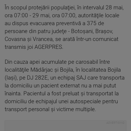
În scopul protejării populaţiei, în intervalul 28 mai,
ora 07:00 - 29 mai, ora 07:00, autorităţile locale
au dispus evacuarea preventivă a 375 de
persoane din patru judeţe - Botoşani, Braşov,
Covasna şi Vrancea, se arată într-un comunicat
transmis joi AGERPRES.
Din cauza apei acumulate pe carosabil între
localităţile Mădârjac şi Bojila, în localitatea Bojila
(Iaşi), pe DJ 282E, un echipaj SAJ care transporta
la domiciliu un pacient externat nu a mai putut
înainta. Pacientul a fost preluat şi transportat la
domiciliu de echipajul unei autospeciale pentru
transport personal şi victime multiple.