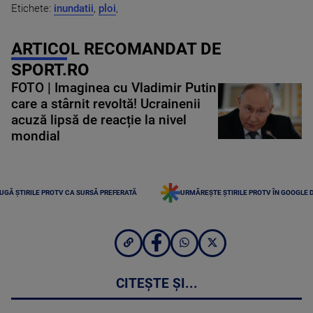
Etichete:
inundatii
,
ploi
,
ARTICOL RECOMANDAT DE
SPORT.RO
FOTO | Imaginea cu Vladimir Putin
care a stârnit revoltă! Ucrainenii
acuză lipsă de reacție la nivel
mondial
UGĂ ȘTIRILE PROTV CA SURSĂ PREFERATĂ
URMĂREȘTE ȘTIRILE PROTV ÎN GOOGLE 
CITEȘTE ȘI...