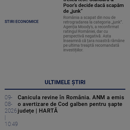
Poor’s decide dacă scapăm
de „junk”
România a scapat din nou de
STIRI ECONOMICE
retrogradarea la categoria „junk”.
Agenția Moody's, a reconfirmat
ratingul României, dar cu
perspectivă negativă. Asta
înseamnă că țara noastră rămâne
pe ultima treaptă recomandată
investițiilor.
ULTIMELE ȘTIRI
09-
Canicula revine în România. ANM a emis
08-
o avertizare de Cod galben pentru șapte
2026
județe | HARTĂ
|
10:49