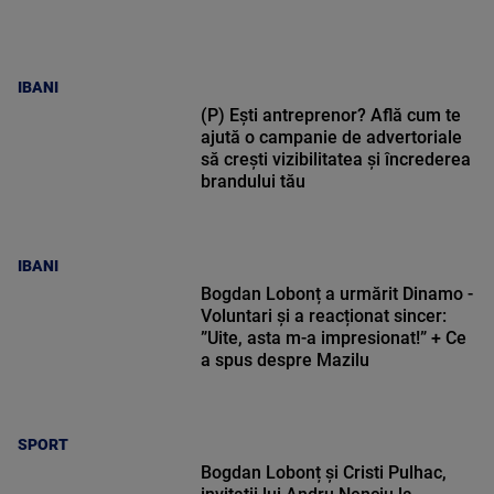
IBANI
(P) Ești antreprenor? Află cum te
ajută o campanie de advertoriale
să crești vizibilitatea și încrederea
brandului tău
IBANI
Bogdan Lobonț a urmărit Dinamo -
Voluntari și a reacționat sincer:
”Uite, asta m-a impresionat!” + Ce
a spus despre Mazilu
SPORT
Bogdan Lobonț și Cristi Pulhac,