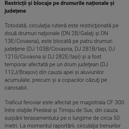
Restricții și blocaje pe drumurile naționale și
județene
Totodată, circulaţia rutieră este restricţionată pe
două drumuri naţionale (DN 2B/Galaţi şi DN
13E/Covasna), este blocată pe patru drumuri
judeţene (DJ 103B/Covasna, DJ 281B/Iaşi, DJ
121G/Covasna şi DJ 282E/Iaşi) şi a fost
temporar afectată pe un drum judeţean (DJ
112J/Braşov) din cauza apei şi aluviunilor
acumulate, precum şi a copacilor căzuţi pe
carosabil.
Traficul feroviar este afectat pe magistrala CF 300
între staţiile Predeal şi Timişu de Sus, din cauza
surpării terasamentului pe o lungime de circa 50
metri. La momentul raportării, circulaţia trenurilor