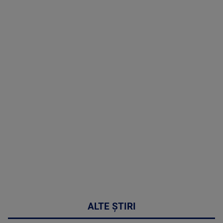
TV # 19.00 -
05 August
2026
MAI
MULTE
DETALII
50:27
ALTE ȘTIRI