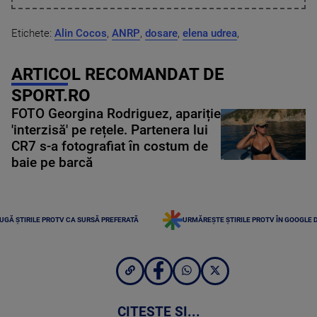
Etichete:
Alin Cocos
,
ANRP
,
dosare
,
elena udrea
,
ARTICOL RECOMANDAT DE
SPORT.RO
FOTO Georgina Rodriguez, apariție
'interzisă' pe rețele. Partenera lui
CR7 s-a fotografiat în costum de
baie pe barcă
UGĂ ȘTIRILE PROTV CA SURSĂ PREFERATĂ
URMĂREȘTE ȘTIRILE PROTV ÎN GOOGLE 
CITEȘTE ȘI...