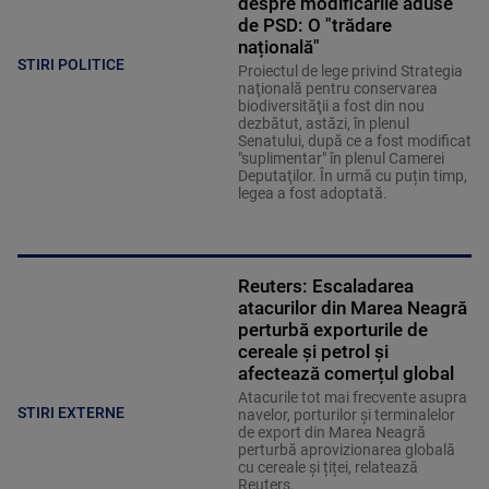
despre modificările aduse
de PSD: O "trădare
națională"
STIRI POLITICE
Proiectul de lege privind Strategia
naţională pentru conservarea
biodiversităţii a fost din nou
dezbătut, astăzi, în plenul
Senatului, după ce a fost modificat
"suplimentar" în plenul Camerei
Deputaţilor. În urmă cu puțin timp,
legea a fost adoptată.
Reuters: Escaladarea
atacurilor din Marea Neagră
perturbă exporturile de
cereale și petrol și
afectează comerțul global
Atacurile tot mai frecvente asupra
STIRI EXTERNE
navelor, porturilor și terminalelor
de export din Marea Neagră
perturbă aprovizionarea globală
cu cereale și țiței, relatează
Reuters.