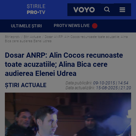
StirilePROTV
CAUTA
VOYO
TOATE 
PROTV NEWS LIVE
ULTIMELE ȘTIRI
Stirileprotv
Știri Actuale
Dosar ANRP: Alin Cocos recunoaste toate acuzatiile; Alina
Bica cere audierea Elenei Udrea
Dosar ANRP: Alin Cocos recunoaste
toate acuzatiile; Alina Bica cere
audierea Elenei Udrea
Data publicării:
09-10-2015 | 14:54
ȘTIRI ACTUALE
Data actualizării:
15-08-2025 | 21:20