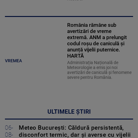
România rămâne sub
avertizări de vreme
extremă. ANM a prelungit
codul roșu de caniculă și
anunță vijelii puternice.
HARTĂ
VREMEA
Administrația Națională de
Meteorologie a emis joi noi
avertizări de caniculă și fenomene
severe pentru România.
ULTIMELE ȘTIRI
06-
Meteo Bucureşti: Căldură persistentă,
08-
disconfort termic, dar şi averse cu vijelii