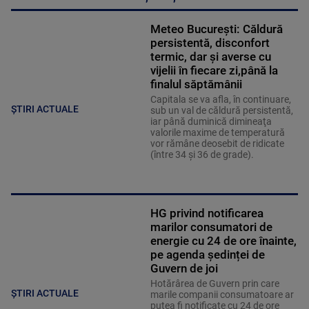
Meteo Bucureşti: Căldură
persistentă, disconfort
termic, dar şi averse cu
vijelii în fiecare zi,până la
finalul săptămânii
Capitala se va afla, în continuare,
ȘTIRI ACTUALE
sub un val de căldură persistentă,
iar până duminică dimineaţa
valorile maxime de temperatură
vor rămâne deosebit de ridicate
(între 34 şi 36 de grade).
HG privind notificarea
marilor consumatori de
energie cu 24 de ore înainte,
pe agenda ședinței de
Guvern de joi
Hotărârea de Guvern prin care
ȘTIRI ACTUALE
marile companii consumatoare ar
putea fi notificate cu 24 de ore