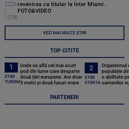
2026
revenirea ca titular la Inter Miami.
|
FOTO&VIDEO
10:56
VEZI MAI MULTE ȘTIRI
TOP CITITE
Unde se află cel mai scurt
Organismul 
1
2
pod din lume care desparte
populație di
STIRI
două țări europene. Are doar
o abilitate p
STIRI
TURISM
3 metri și două fusuri orare
oamenilor nu
STIINTA
PARTENERI