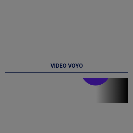
VIDEO VOYO
Stirile PRO TV
Stirile PRO