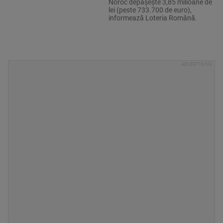
Noroc depăşeşte 3,85 milioane de
lei (peste 733.700 de euro),
informează Loteria Română.