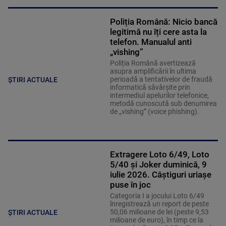
Poliția Română: Nicio bancă
legitimă nu îți cere asta la
telefon. Manualul anti
„vishing”
Poliția Română avertizează
asupra amplificării în ultima
perioadă a tentativelor de fraudă
ȘTIRI ACTUALE
informatică săvârșite prin
intermediul apelurilor telefonice,
metodă cunoscută sub denumirea
de „vishing” (voice phishing).
Extragere Loto 6/49, Loto
5/40 și Joker duminică, 9
iulie 2026. Câștiguri uriașe
puse în joc
Categoria I a jocului Loto 6/49
înregistrează un report de peste
50,06 milioane de lei (peste 9,53
ȘTIRI ACTUALE
milioane de euro), în timp ce la