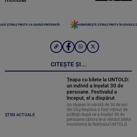
UGĂ ȘTIRILE PROTV CA SURSĂ PREFERATĂ
URMĂREȘTE ȘTIRILE PROTV ÎN GOOGLE 
CITEȘTE ȘI...
Țeapa cu bilete la UNTOLD:
un individ a înșelat 30 de
persoane. Festivalul a
început, el a dispărut
Un clujean în vârstă de 30 de ani
din Cluj-Napoca a fost reținut de
polițiști după ce a înșelat 30 de
ȘTIRI ACTUALE
persoane cărora le-a vândut bilete
inexistente la festivalul UNTOLD.