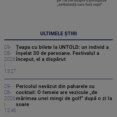
pe TikTok despre o presupusă
„ambulanţă care fură copii”.
ULTIMELE ȘTIRI
09-
Țeapa cu bilete la UNTOLD: un individ a
08-
înșelat 30 de persoane. Festivalul a
2026
început, el a dispărut
|
13:27
09-
Pericolul nevăzut din paharele cu
08-
cocktail: O femeie are vezicule „de
2026
mărimea unei mingi de golf” după o zi la
|
soare
12:46