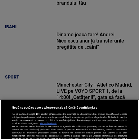
brandului tău
IBANI
Dinamo joacă tare! Andrei
Nicolescu anunță transferurile
pregătite de „câini”
SPORT
Manchester City - Atletico Madrid,
LIVE pe VOYO SPORT 1, de la
14:00! „Cetățenii”, gata să facă
spectacol la Seul
Nouă ne pasă ca datele tale personale să rămână confidențiale
Noi și partenerii noștri
201
stocăm și/sau accesăm informații pe dispozitivul dvs., precum identificatorii cookie
unici pentru prelucrarea datelor cu caracter personal. Puteți accepta sau gestiona alegerile dvs. făcând clic mai jos
sau în orice moment, pe pagina cu politica de confidențialitate. Aceste alegeri vor fi raportate partenerilor noștri și
nu vă vor afecta navigarea.
Mai multe detalii
SPORT
Noi si partenerii nostri (retelele de socializare si agentiile de publicitate partenere, precum si furnizorii nostri de
servicii de date analitice) prelucram date pentru a permite website-ului sa functioneze, pentru a personaliza
continutul si anunturile publicitare afisate in functie de interesele si/sau profilul dvs., pentru a va oferi
functionalitati aferente retelelor de socializare si pentru a analiza traficul pe website. Beneficiati de drepturile
prevazute de art. 15-22 din GDPR in legatura cu prelucrarea datelor cu caracter personal. Aceste drepturi pot fi