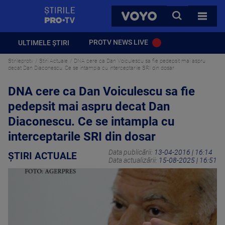
StirilePROTV
CAUTA
VOYO
TOATE 
PROTV NEWS LIVE
ULTIMELE ȘTIRI
Stirileprotv
Știri Actuale
DNA cere ca Dan Voiculescu sa fie pedepsit mai aspru
decat Dan Diaconescu. Ce se intampla cu interceptarile SRI din dosar
DNA cere ca Dan Voiculescu sa fie
pedepsit mai aspru decat Dan
Diaconescu. Ce se intampla cu
interceptarile SRI din dosar
Data publicării:
13-04-2016 | 16:14
ȘTIRI ACTUALE
Data actualizării:
15-08-2025 | 16:51