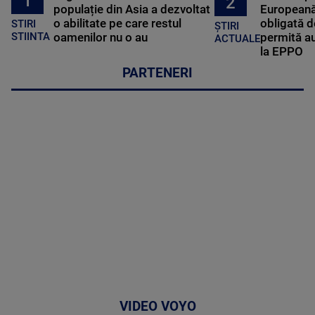
1
2
populație din Asia a dezvoltat
Europeană
o abilitate pe care restul
obligată d
STIRI
ȘTIRI
oamenilor nu o au
permită au
STIINTA
ACTUALE
la EPPO
PARTENERI
VIDEO VOYO