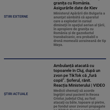
granița cu România.
Asigurările date de Kiev
Ministerul Apărării din Bulgaria a
STIRI EXTERNE
anunţat sâmbătă că aparatul
care a explodat în cursul
dimineţii în spaţiul aerian al ţării,
în apropiere de graniţa cu
România şi de gazoductul
transbalcanic, era probabil o
dronă momeală ucraineană de tip
Maya.
Ambulanță atacată cu
topoarele în Cluj, după un
zvon pe TikTok că „fură
copii”. Șoferul, rănit.
Reacția Ministerului | VIDEO
Medicii chemaţi să acorde
ȘTIRI ACTUALE
îngrijiri unui pacient în Recea
Cristur, judeţul Cluj, au fost
atacaţi cu bâte, topoare şi pietre,
pe fondul unor zvonuri propagate