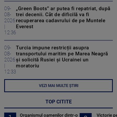
09-
„Green Boots” ar putea fi repatriat, după
08-
trei decenii. Cât de dificilă va fi
2026
recuperarea cadavrului de pe Muntele
|
Everest
12:36
09-
Turcia impune restricții asupra
08-
transportului maritim pe Marea Neagră
2026
și solicită Rusiei și Ucrainei un
|
moratoriu
12:33
VEZI MAI MULTE ȘTIRI
TOP CITITE
Organismul oamenilor dintr-o
Victorie p