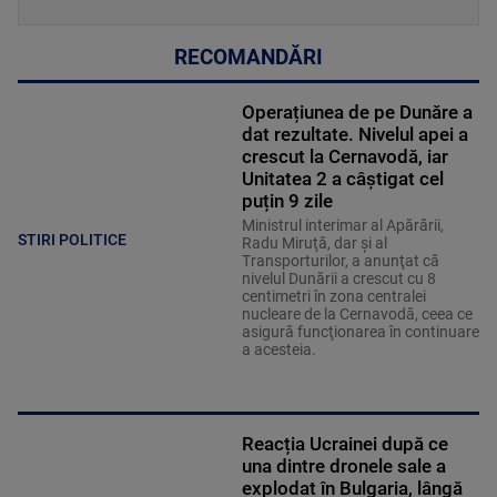
RECOMANDĂRI
Operațiunea de pe Dunăre a
dat rezultate. Nivelul apei a
crescut la Cernavodă, iar
Unitatea 2 a câștigat cel
puțin 9 zile
Ministrul interimar al Apărării,
STIRI POLITICE
Radu Miruţă, dar şi al
Transporturilor, a anunţat că
nivelul Dunării a crescut cu 8
centimetri în zona centralei
nucleare de la Cernavodă, ceea ce
asigură funcţionarea în continuare
a acesteia.
Reacția Ucrainei după ce
una dintre dronele sale a
explodat în Bulgaria, lângă