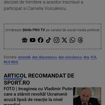
deciziei de trimitere a acestor inscrisuri a
participat si Camelia Voiculescu.
Urmărește
Știrile PRO TV
pe canalul de social media preferat:
Etichete:
amendă
,
dan diaconescu
,
dan voiculescu
,
dna
,
ICA
,
RCS RDS
,
ARTICOL RECOMANDAT DE
SPORT.RO
FOTO | Imaginea cu Vladimir Putin
care a stârnit revoltă! Ucrainenii
acuză lipsă de reacție la nivel
mondial