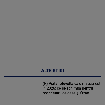
MAI
MULTE
DETALII
30:33
ALTE ȘTIRI
(P) Piața fotovoltaică din București
în 2026: ce se schimbă pentru
proprietarii de case și firme