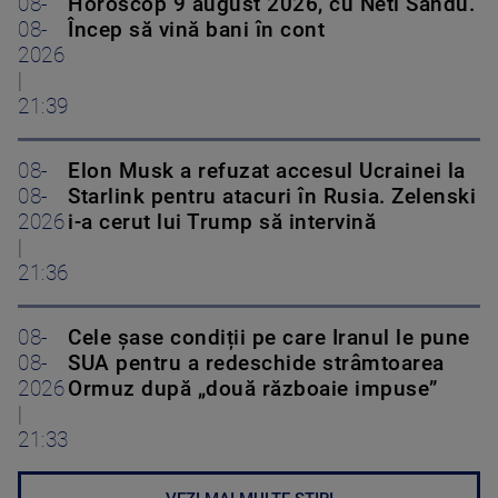
08-
Horoscop 9 august 2026, cu Neti Sandu.
08-
Încep să vină bani în cont
2026
|
21:39
08-
Elon Musk a refuzat accesul Ucrainei la
08-
Starlink pentru atacuri în Rusia. Zelenski
2026
i-a cerut lui Trump să intervină
|
21:36
08-
Cele șase condiții pe care Iranul le pune
08-
SUA pentru a redeschide strâmtoarea
2026
Ormuz după „două războaie impuse”
|
21:33