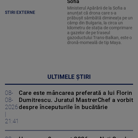
Sofia
Ministerul Apărării de la Sofia a
STIRI EXTERNE
anunțat că drona care s-a
prăbușit sâmbătă dimineața pe un
câmp din Bulgaria, la circa un
kilometru de stația de comprimare
a gazelor de pe traseul
gazoductului Trans-Balkan, este o
dronă-momeală de tip Maya.
ULTIMELE ȘTIRI
08-
Care este mâncarea preferată a lui Florin
08-
Dumitrescu. Juratul MastrerChef a vorbit
2026
despre începuturile în bucătărie
|
21:41