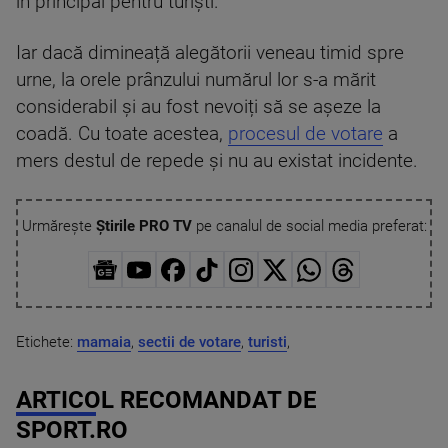
în principal pentru turiști.
Iar dacă dimineață alegătorii veneau timid spre
urne, la orele prânzului numărul lor s-a mărit
considerabil și au fost nevoiți să se așeze la
coadă. Cu toate acestea,
procesul de votare
a
mers destul de repede și nu au existat incidente.
Urmărește
Știrile PRO TV
pe canalul de social media preferat:
Etichete:
mamaia
,
sectii de votare
,
turisti
,
ARTICOL RECOMANDAT DE
SPORT.RO