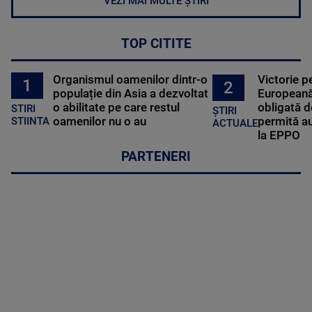
VEZI MAI MULTE ȘTIRI
TOP CITITE
Organismul oamenilor dintr-o
Victorie p
1
2
populație din Asia a dezvoltat
Europeană
o abilitate pe care restul
obligată d
STIRI
ȘTIRI
oamenilor nu o au
permită au
STIINTA
ACTUALE
la EPPO
PARTENERI