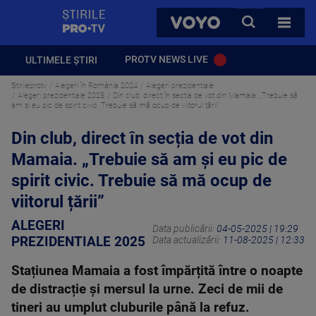
StirilePROTV
CAUTA
VOYO
TOATE 
PROTV NEWS LIVE
ULTIMELE ȘTIRI
Stirileprotv
Alegeri în România 2024
Alegeri prezidentiale
Alegeri prezidentiale 2025
Din club, direct în secția de vot din Mamaia. „Trebuie să
am și eu pic de spirit civic. Trebuie să mă ocup de viitorul țării”
Din club, direct în secția de vot din
Mamaia. „Trebuie să am și eu pic de
spirit civic. Trebuie să mă ocup de
viitorul țării”
ALEGERI
Data publicării:
04-05-2025 | 19:29
PREZIDENTIALE 2025
Data actualizării:
11-08-2025 | 12:33
Stațiunea Mamaia a fost împărțită între o noapte
de distracție și mersul la urne. Zeci de mii de
tineri au umplut cluburile până la refuz.