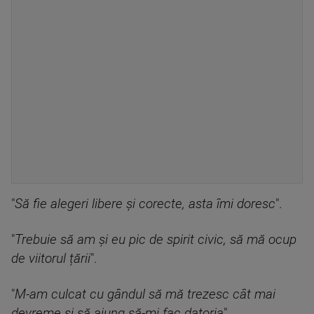
"
Să fie alegeri libere și corecte, asta îmi doresc
".
"
Trebuie să am și eu pic de spirit civic, să mă ocup
de viitorul țării
".
"
M-am culcat cu gândul să mă trezesc cât mai
devreme și să ajung să-mi fac datoria
".