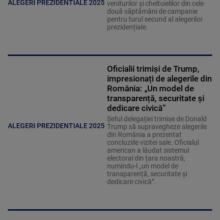
ALEGERI PREZIDENTIALE 2025
veniturilor și cheltuielilor din cele
două săptămâni de campanie
pentru turul secund al alegerilor
prezidențiale.
Oficialii trimiși de Trump,
impresionați de alegerile din
România: „Un model de
transparență, securitate și
dedicare civică”
Șeful delegației trimise de Donald
ALEGERI PREZIDENTIALE 2025
Trump să supravegheze alegerile
din România a prezentat
concluziile vizitei sale. Oficialul
american a lăudat sistemul
electoral din țara noastră,
numindu-l „un model de
transparență, securitate și
dedicare civică”.