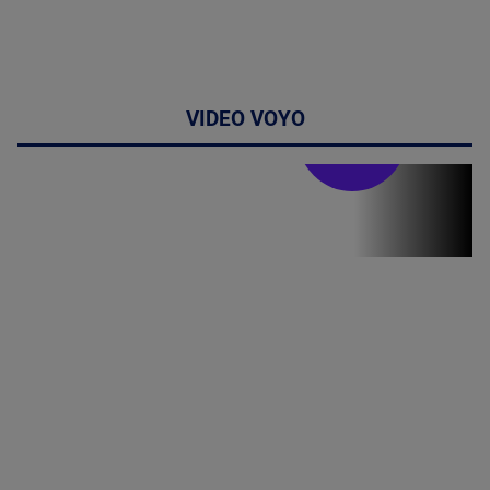
VIDEO VOYO
Stirile PRO TV
Stirile PRO
TV # 19.00 -
8 August
2026