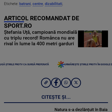
Etichete:
batrani
,
centre
,
dizabilitati
,
ARTICOL RECOMANDAT DE
SPORT.RO
Ștefania Uță, campioană mondială
cu triplu record! Românca nu are
rival în lume la 400 metri garduri
UGĂ ȘTIRILE PROTV CA SURSĂ PREFERATĂ
URMĂREȘTE ȘTIRILE PROTV ÎN GOOGLE 
CITEȘTE ȘI...
Natura s-a dezlănțuit în Baia