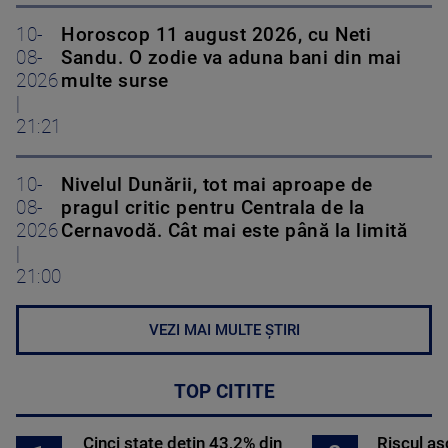
10-
Horoscop 11 august 2026, cu Neti
08-
Sandu. O zodie va aduna bani din mai
2026
multe surse
|
21:21
10-
Nivelul Dunării, tot mai aproape de
08-
pragul critic pentru Centrala de la
2026
Cernavodă. Cât mai este până la limită
|
21:00
VEZI MAI MULTE ȘTIRI
TOP CITITE
Cinci state dețin 43,2% din
Riscul a