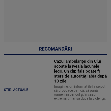
RECOMANDĂRI
Cazul ambulanței din Cluj
scoate la iveală lacunele
legii. Un clip fals poate fi
șters de autorități abia după
10 zile
Imaginile, ori informațiile false pot
ȘTIRI ACTUALE
să provoace panică, să pună
oameni în pericol și, în cazuri
extreme, chiar să ducă la violență.