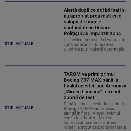
Alertă după ce doi bărbați s-
au apropiat prea mult cu o
șalupă de barjele
scufundate în Dunăre.
Polițiștii au împânzit zona
Un incident petrecut la Izvoarele în
ȘTIRI ACTUALE
zona barjelor scufundate în
Dunăre a pus în alertă autoritățile.
TAROM va primi primul
Boeing 737 MAX până la
finalul acestei luni. Aeronava
„Mircea Lucescu” a trecut
zborul de test
Până la finalul acestei luni, primul
ȘTIRI ACTUALE
Boeing 737 MAX ar urma să
ajungă în flota TAROM. Avionul
care a fost botezat Mircea
Lucescu după marele antrenor
român, a trecut de zborul de test și