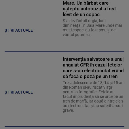
Mare. Un bărbat care
aștepta autobuzul a fost
lovit de un copac
S-a dezlănțuit urgia, luni
dimineața, în Baia Mare unde mai
mulți copaci au fost smulşi de
ȘTIRI ACTUALE
vântul puternic.
Intervenția salvatoare a unui
angajat CFR în cazul fetelor
care s-au electrocutat vrând
să facă o poză pe un tren
Trei adolescente de 13, 14 și 15 ani
din Roman şi-au riscat viaţa
pentru o fotografie. Fetele au
ȘTIRI ACTUALE
făcut imprudenţa să se urce pe un
tren de marfă, iar două dintre ele s-
au electrocutat şi au suferit arsuri
grave.