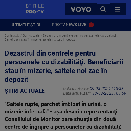
StirilePROTV
CAUTA
VOYO
TOATE 
PROTV NEWS LIVE
ULTIMELE ȘTIRI
Stirileprotv
Știri Actuale
Dezastrul din centrele pentru persoanele cu dizabilităţi.
Beneficiarii stau în mizerie, saltele noi zac în depozit
Dezastrul din centrele pentru
persoanele cu dizabilităţi. Beneficiarii
stau în mizerie, saltele noi zac în
depozit
Data publicării:
09-08-2021 | 13:33
ȘTIRI ACTUALE
Data actualizării:
13-08-2025 | 09:59
''Saltele rupte, parchet îmbibat în urină, o
mizerie infernală" - aşa descriu reprezentanţii
Consiliului de Monitorizare situaţia din două
centre de îngrijire a persoanelor cu dizabilităţi: