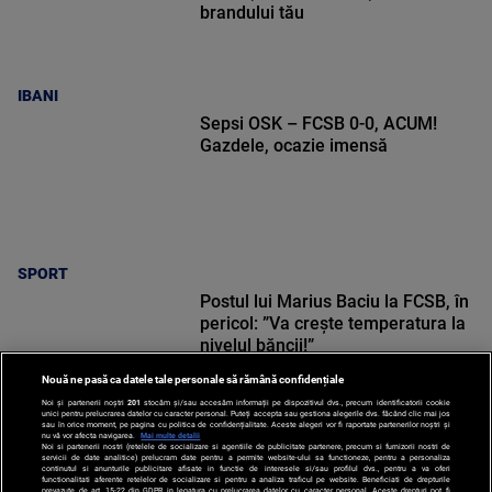
brandului tău
IBANI
Sepsi OSK – FCSB 0-0, ACUM!
Gazdele, ocazie imensă
SPORT
Postul lui Marius Baciu la FCSB, în
pericol: ”Va crește temperatura la
nivelul băncii!”
Nouă ne pasă ca datele tale personale să rămână confidențiale
Noi și partenerii noștri
201
stocăm și/sau accesăm informații pe dispozitivul dvs., precum identificatorii cookie
unici pentru prelucrarea datelor cu caracter personal. Puteți accepta sau gestiona alegerile dvs. făcând clic mai jos
sau în orice moment, pe pagina cu politica de confidențialitate. Aceste alegeri vor fi raportate partenerilor noștri și
nu vă vor afecta navigarea.
Mai multe detalii
Noi si partenerii nostri (retelele de socializare si agentiile de publicitate partenere, precum si furnizorii nostri de
SPORT
servicii de date analitice) prelucram date pentru a permite website-ului sa functioneze, pentru a personaliza
continutul si anunturile publicitare afisate in functie de interesele si/sau profilul dvs., pentru a va oferi
functionalitati aferente retelelor de socializare si pentru a analiza traficul pe website. Beneficiati de drepturile
prevazute de art. 15-22 din GDPR in legatura cu prelucrarea datelor cu caracter personal. Aceste drepturi pot fi