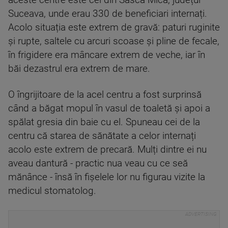
aceste centre este cel din Sasca Mică, județul
Suceava, unde erau 330 de beneficiari internați.
Acolo situația este extrem de gravă: paturi ruginite
și rupte, saltele cu arcuri scoase și pline de fecale,
în frigidere era mâncare extrem de veche, iar în
băi dezastrul era extrem de mare.
O îngrijitoare de la acel centru a fost surprinsă
când a băgat mopul în vasul de toaletă și apoi a
spălat gresia din baie cu el. Spuneau cei de la
centru că starea de sănătate a celor internați
acolo este extrem de precară. Mulți dintre ei nu
aveau dantură - practic nua veau cu ce seă
mănânce - însă în fișelele lor nu figurau vizite la
medicul stomatolog.