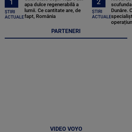
2
1
apa dulce regenerabilă a
scufundar
lumii. Ce cantitate are, de
Dunăre. C
ȘTIRI
ȘTIRI
fapt, România
specialișt
ACTUALE
ACTUALE
operațiun
PARTENERI
VIDEO VOYO