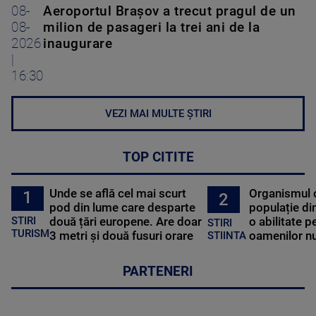
08-
Aeroportul Brașov a trecut pragul de un
08-
milion de pasageri la trei ani de la
2026
inaugurare
|
16:30
VEZI MAI MULTE ȘTIRI
TOP CITITE
Unde se află cel mai scurt
Organismul 
1
2
pod din lume care desparte
populație di
STIRI
două țări europene. Are doar
o abilitate p
STIRI
TURISM
3 metri și două fusuri orare
oamenilor nu
STIINTA
PARTENERI