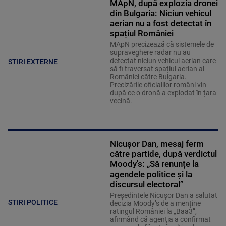
MApN, după explozia dronei
din Bulgaria: Niciun vehicul
aerian nu a fost detectat în
spațiul României
MApN precizează că sistemele de
supraveghere radar nu au
detectat niciun vehicul aerian care
STIRI EXTERNE
să fi traversat spațiul aerian al
României către Bulgaria.
Precizările oficialilor români vin
după ce o dronă a explodat în țara
vecină.
Nicușor Dan, mesaj ferm
către partide, după verdictul
Moody's: „Să renunțe la
agendele politice şi la
discursul electoral”
Președintele Nicușor Dan a salutat
STIRI POLITICE
decizia Moody’s de a menține
ratingul României la „Baa3”,
afirmând că agenția a confirmat