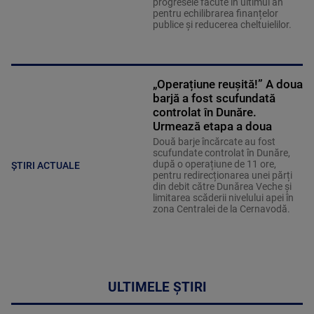
progresele făcute în ultimul an
pentru echilibrarea finanțelor
publice și reducerea cheltuielilor.
„Operațiune reușită!” A doua
barjă a fost scufundată
controlat în Dunăre.
Urmează etapa a doua
Două barje încărcate au fost
scufundate controlat în Dunăre,
după o operațiune de 11 ore,
ȘTIRI ACTUALE
pentru redirecționarea unei părți
din debit către Dunărea Veche și
limitarea scăderii nivelului apei în
zona Centralei de la Cernavodă.
ULTIMELE ȘTIRI