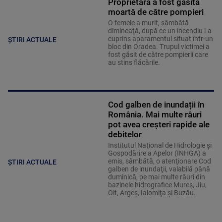
Proprietara a fost găsită
moartă de către pompieri
O femeie a murit, sâmbătă
dimineaţă, după ce un incendiu i-a
cuprins aparamentul situat într-un
ȘTIRI ACTUALE
bloc din Oradea. Trupul victimei a
fost găsit de către pompierii care
au stins flăcările.
Cod galben de inundații în
România. Mai multe râuri
pot avea creșteri rapide ale
debitelor
Institutul Naţional de Hidrologie şi
Gospodărire a Apelor (INHGA) a
emis, sâmbătă, o atenţionare Cod
ȘTIRI ACTUALE
galben de inundaţii, valabilă până
duminică, pe mai multe râuri din
bazinele hidrografice Mureş, Jiu,
Olt, Argeş, Ialomiţa şi Buzău.