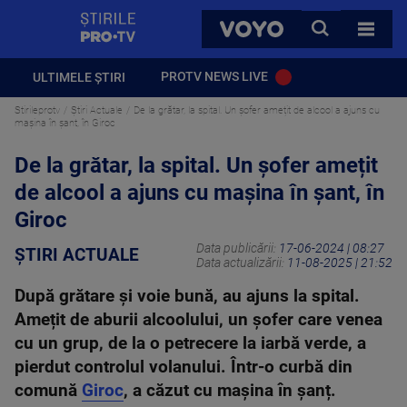
StirilePROTV
CAUTA
VOYO
TOATE 
PROTV NEWS LIVE
ULTIMELE ȘTIRI
Stirileprotv
Știri Actuale
De la grătar, la spital. Un șofer amețit de alcool a ajuns cu
mașina în șant, în Giroc
De la grătar, la spital. Un șofer amețit
de alcool a ajuns cu mașina în șant, în
Giroc
Data publicării:
17-06-2024 | 08:27
ȘTIRI ACTUALE
Data actualizării:
11-08-2025 | 21:52
După grătare și voie bună, au ajuns la spital.
Amețit de aburii alcoolului, un șofer care venea
cu un grup, de la o petrecere la iarbă verde, a
pierdut controlul volanului. Într-o curbă din
comună
Giroc
, a căzut cu mașina în șanț.