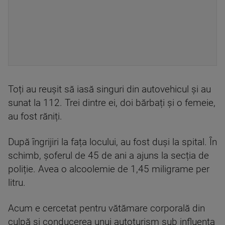
Toți au reușit să iasă singuri din autovehicul și au
sunat la 112. Trei dintre ei, doi bărbați și o femeie,
au fost răniți.
După îngrijiri la fața locului, au fost duși la spital. În
schimb, șoferul de 45 de ani a ajuns la secția de
poliție. Avea o alcoolemie de 1,45 miligrame per
litru.
Acum e cercetat pentru vătămare corporală din
culpă și conducerea unui autoturism sub influența