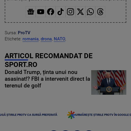
Sursa:
ProTV
Etichete:
romania
,
drona
,
NATO
,
ARTICOL RECOMANDAT DE
SPORT.RO
Donald Trump, ținta unui nou
asasinat!? FBI a intervenit direct la
terenul de golf
UGĂ ȘTIRILE PROTV CA SURSĂ PREFERATĂ
URMĂREȘTE ȘTIRILE PROTV ÎN GOOGLE 