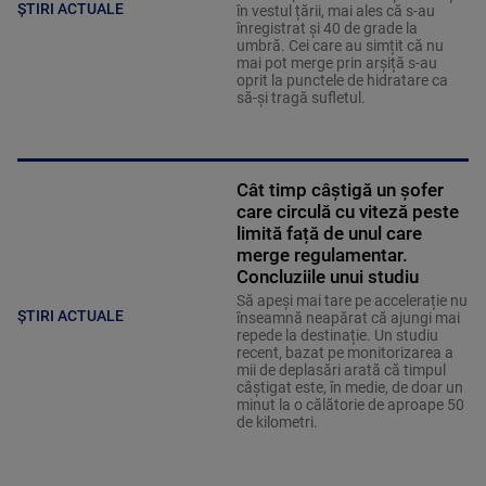
ȘTIRI ACTUALE
în vestul țării, mai ales că s-au
înregistrat și 40 de grade la
umbră. Cei care au simțit că nu
mai pot merge prin arșiță s-au
oprit la punctele de hidratare ca
să-și tragă sufletul.
Cât timp câștigă un șofer
care circulă cu viteză peste
limită față de unul care
merge regulamentar.
Concluziile unui studiu
Să apeși mai tare pe accelerație nu
ȘTIRI ACTUALE
înseamnă neapărat că ajungi mai
repede la destinație. Un studiu
recent, bazat pe monitorizarea a
mii de deplasări arată că timpul
câștigat este, în medie, de doar un
minut la o călătorie de aproape 50
de kilometri.