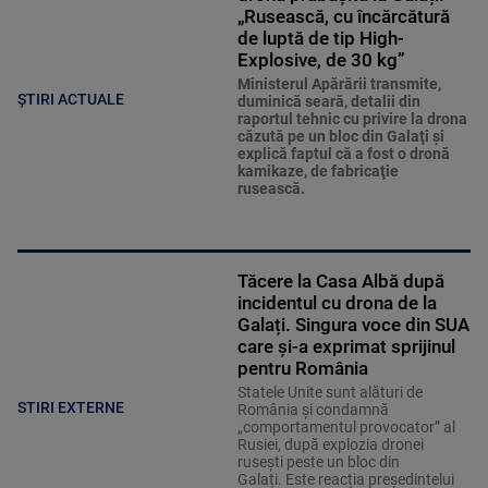
„Rusească, cu încărcătură
de luptă de tip High-
Explosive, de 30 kg”
Ministerul Apărării transmite,
ȘTIRI ACTUALE
duminică seară, detalii din
raportul tehnic cu privire la drona
căzută pe un bloc din Galaţi şi
explică faptul că a fost o dronă
kamikaze, de fabricaţie
rusească.
Tăcere la Casa Albă după
incidentul cu drona de la
Galați. Singura voce din SUA
care și-a exprimat sprijinul
pentru România
Statele Unite sunt alături de
STIRI EXTERNE
România și condamnă
„comportamentul provocator” al
Rusiei, după explozia dronei
rusești peste un bloc din
Galați. Este reacția preşedintelui