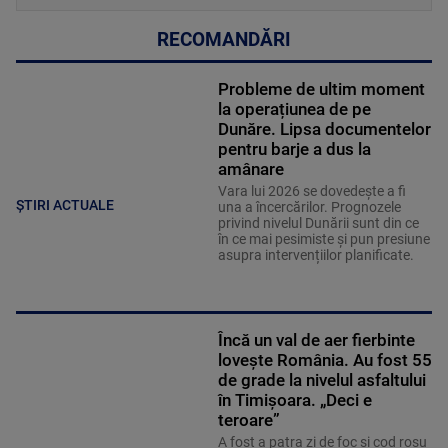
RECOMANDĂRI
Probleme de ultim moment
la operațiunea de pe
Dunăre. Lipsa documentelor
pentru barje a dus la
amânare
Vara lui 2026 se dovedește a fi
ȘTIRI ACTUALE
una a încercărilor. Prognozele
privind nivelul Dunării sunt din ce
în ce mai pesimiste și pun presiune
asupra intervențiilor planificate.
Încă un val de aer fierbinte
lovește România. Au fost 55
de grade la nivelul asfaltului
în Timișoara. „Deci e
teroare”
A fost a patra zi de foc și cod roșu