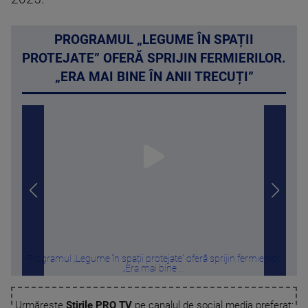
PROGRAMUL „LEGUME ÎN SPAȚII
PROTEJATE” OFERĂ SPRIJIN FERMIERILOR.
„ERA MAI BINE ÎN ANII TRECUȚI”
Programul „Legume în spații protejate” oferă sprijin fermierilor.
Vreme
„Era mai bine ...
Urmărește
Știrile PRO TV
pe canalul de social media preferat: