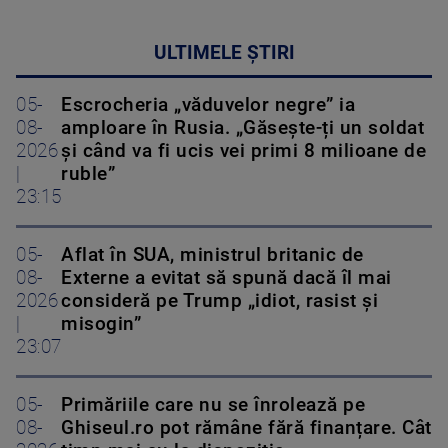
ULTIMELE ȘTIRI
05-
Escrocheria „văduvelor negre” ia
08-
amploare în Rusia. „Găsește-ți un soldat
2026
și când va fi ucis vei primi 8 milioane de
|
ruble”
23:15
05-
Aflat în SUA, ministrul britanic de
08-
Externe a evitat să spună dacă îl mai
2026
consideră pe Trump „idiot, rasist și
|
misogin”
23:07
05-
Primăriile care nu se înrolează pe
08-
Ghiseul.ro pot rămâne fără finanțare. Cât