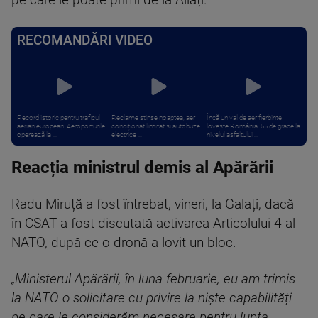
pe care le poate primi de la Aliați.
RECOMANDĂRI VIDEO
Record istoric pentru traficul
Reclame stinse noaptea, aer
Încă un val de aer fierbinte
aerian european. Aeroporturile
condiționat limitat și autobuze
lovește România. 55 de grade la
operează la ...
electrice ...
nivelul asfaltului ...
Reacția ministrul demis al Apărării
Radu Miruță a fost întrebat, vineri, la Galați, dacă
în CSAT a fost discutată activarea Articolului 4 al
NATO, după ce o dronă a lovit un bloc.
„Ministerul Apărării, în luna februarie, eu am trimis
la NATO o solicitare cu privire la niște capabilități
pe care le considerăm necesare pentru lupta