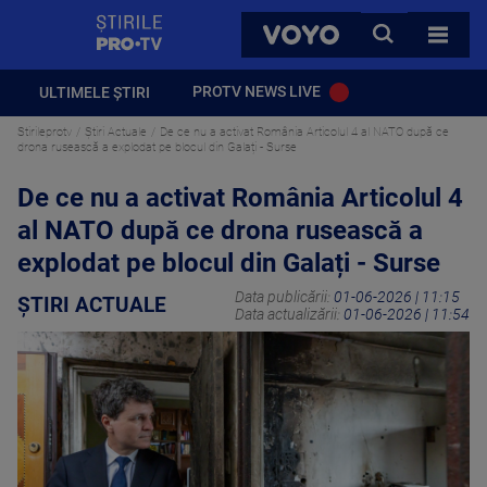
StirilePROTV
CAUTA
VOYO
TOATE 
PROTV NEWS LIVE
ULTIMELE ȘTIRI
Stirileprotv
Știri Actuale
De ce nu a activat România Articolul 4 al NATO după ce
drona rusească a explodat pe blocul din Galați - Surse
De ce nu a activat România Articolul 4
al NATO după ce drona rusească a
explodat pe blocul din Galați - Surse
Data publicării:
01-06-2026 | 11:15
ȘTIRI ACTUALE
Data actualizării:
01-06-2026 | 11:54