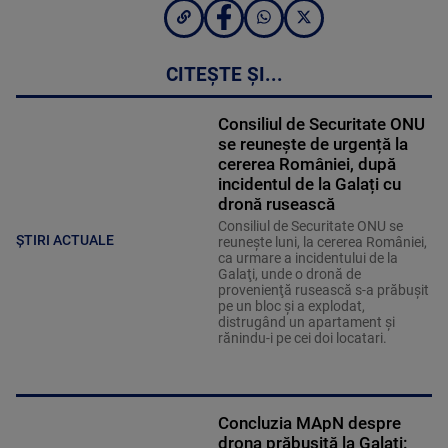
CITEȘTE ȘI...
Consiliul de Securitate ONU
se reunește de urgență la
cererea României, după
incidentul de la Galați cu
dronă rusească
Consiliul de Securitate ONU se
ȘTIRI ACTUALE
reuneşte luni, la cererea României,
ca urmare a incidentului de la
Galaţi, unde o dronă de
provenienţă rusească s-a prăbuşit
pe un bloc şi a explodat,
distrugând un apartament şi
rănindu-i pe cei doi locatari.
Concluzia MApN despre
drona prăbușită la Galați: