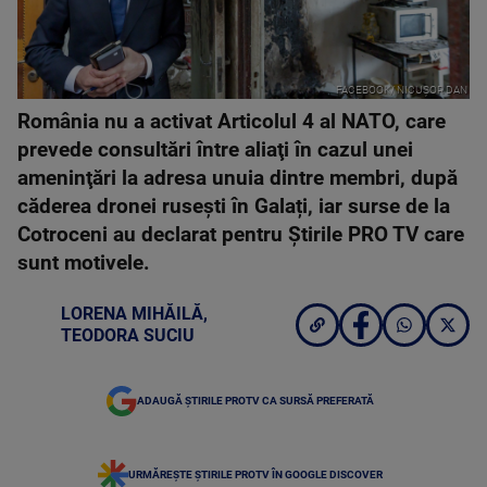
FACEBOOK/ NICUȘOR DAN
România nu a activat Articolul 4 al NATO, care
prevede consultări între aliaţi în cazul unei
ameninţări la adresa unuia dintre membri, după
căderea dronei rusești în Galați, iar surse de la
Cotroceni au declarat pentru Știrile PRO TV care
sunt motivele.
LORENA MIHĂILĂ
,
TEODORA SUCIU
ADAUGĂ ȘTIRILE PROTV CA SURSĂ PREFERATĂ
URMĂREȘTE ȘTIRILE PROTV ÎN GOOGLE DISCOVER