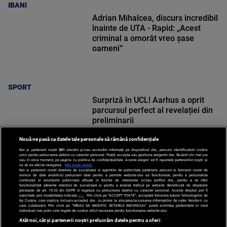
IBANI
Adrian Mihalcea, discurs incredibil
înainte de UTA - Rapid: „Acest
criminal a omorât vreo șase
oameni”
SPORT
Surpriză în UCL! Aarhus a oprit
parcursul perfect al revelației din
preliminarii
Nouă ne pasă ca datele tale personale să rămână confidențiale
Noi și partenerii noștri
201
stocăm și/sau accesăm informații pe dispozitivul dvs., precum identificatorii cookie
unici pentru prelucrarea datelor cu caracter personal. Puteți accepta sau gestiona alegerile dvs. făcând clic mai jos
sau în orice moment, pe pagina cu politica de confidențialitate. Aceste alegeri vor fi raportate partenerilor noștri și
nu vă vor afecta navigarea.
Mai multe detalii
SPORT
Noi si partenerii nostri (retelele de socializare si agentiile de publicitate partenere, precum si furnizorii nostri de
servicii de date analitice) prelucram date pentru a permite website-ului sa functioneze, pentru a personaliza
continutul si anunturile publicitare afisate in functie de interesele si/sau profilul dvs., pentru a va oferi
functionalitati aferente retelelor de socializare si pentru a analiza traficul pe website. Beneficiati de drepturile
prevazute de art. 15-22 din GDPR in legatura cu prelucrarea datelor cu caracter personal. Aceste drepturi pot fi
exercitate prin modalitatea indicata
aici
. Prin click pe “ACCEPT TOATE”, acceptati folosirea tuturor Tehnologiilor de
tip Cookie, care implica inclusiv acceptul dvs. cu privire la stocarea/accesarea informatiilor de catre Vendor-ii cu
care colaboram. Prin click pe “VREAU SA MODIFIC SETARILE INDIVIDUAL” puteti schimba preferintele in mod
individual, mai putin cele legate de cookie strict necesare pentru functionarea website-ului.
Atât noi, cât și partenerii noștri prelucrăm datele pentru a oferi: