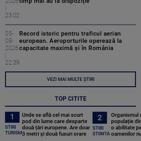
2026
timp mai au la dispoziție
|
23:02
05-
Record istoric pentru traficul aerian
08-
european. Aeroporturile operează la
2026
capacitate maximă și în România
|
22:39
VEZI MAI MULTE ȘTIRI
TOP CITITE
Unde se află cel mai scurt
Organismul 
1
2
pod din lume care desparte
populație di
STIRI
două țări europene. Are doar
o abilitate p
STIRI
TURISM
3 metri și două fusuri orare
oamenilor nu
STIINTA