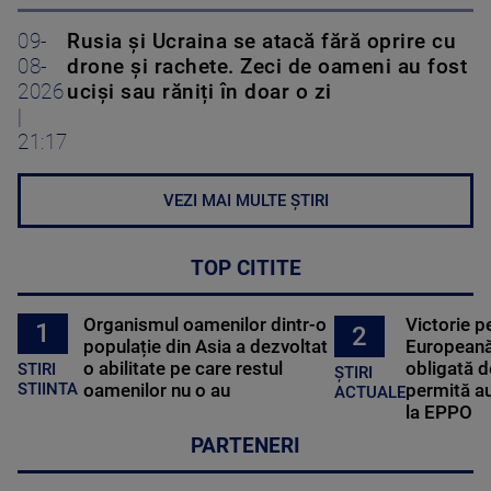
09-
Rusia și Ucraina se atacă fără oprire cu
08-
drone și rachete. Zeci de oameni au fost
2026
uciși sau răniți în doar o zi
|
21:17
VEZI MAI MULTE ȘTIRI
TOP CITITE
Organismul oamenilor dintr-o
Victorie p
1
2
populație din Asia a dezvoltat
Europeană
o abilitate pe care restul
obligată d
STIRI
ȘTIRI
oamenilor nu o au
permită au
STIINTA
ACTUALE
la EPPO
PARTENERI