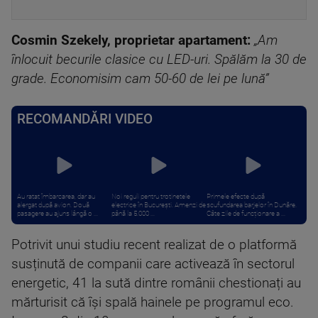
Cosmin Szekely, proprietar apartament:
„Am
înlocuit becurile clasice cu LED-uri. Spălăm la 30 de
grade. Economisim cam 50-60 de lei pe lună”
RECOMANDĂRI VIDEO
Au ratat îmbarcarea, dar au
Noi reguli pentru trotinetele
Primele efecte după
alergat după avion. Două
electrice în București. Amenzi de
scufundarea barjelor în Dunăre.
pasagere au ajuns lângă o ...
până la 5.000 ...
Câte zile de funcționare a ...
Potrivit unui studiu recent realizat de o platformă
susținută de companii care activează în sectorul
energetic, 41 la sută dintre românii chestionați au
mărturisit că își spală hainele pe programul eco.