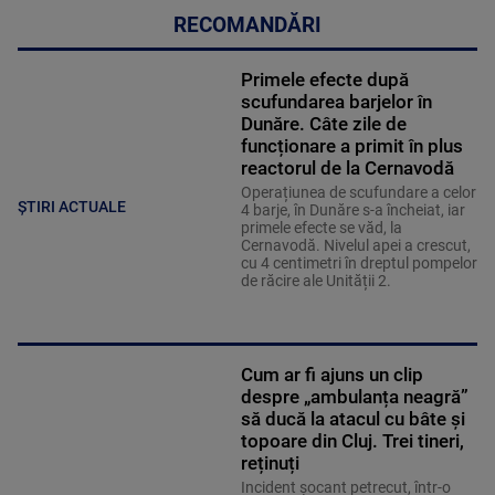
RECOMANDĂRI
Primele efecte după
scufundarea barjelor în
Dunăre. Câte zile de
funcționare a primit în plus
reactorul de la Cernavodă
Operațiunea de scufundare a celor
ȘTIRI ACTUALE
4 barje, în Dunăre s-a încheiat, iar
primele efecte se văd, la
Cernavodă. Nivelul apei a crescut,
cu 4 centimetri în dreptul pompelor
de răcire ale Unității 2.
Cum ar fi ajuns un clip
despre „ambulanța neagră”
să ducă la atacul cu bâte și
topoare din Cluj. Trei tineri,
reținuți
Incident șocant petrecut, într-o