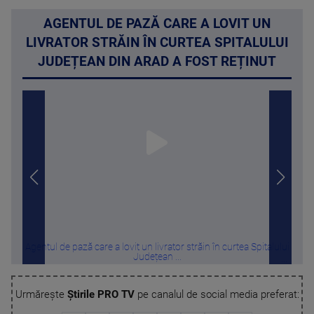
AGENTUL DE PAZĂ CARE A LOVIT UN
LIVRATOR STRĂIN ÎN CURTEA SPITALULUI
JUDEȚEAN DIN ARAD A FOST REȚINUT
Agentul de pază care a lovit un livrator străin în curtea Spitalului
Cip
Județean ...
Urmărește
Știrile PRO TV
pe canalul de social media preferat: