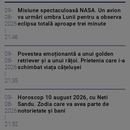
09-
Misiune spectaculoasă NASA. Un avion
08-
va urmări umbra Lunii pentru a observa
2026
eclipsa totală aproape trei minute
|
21:46
09-
Povestea emoționantă a unui golden
08-
retriever și a unui rățoi. Prietenia care i-a
2026
schimbat viața cățelușei
|
21:35
09-
Horoscop 10 august 2026, cu Neti
08-
Sandu. Zodia care va avea parte de
2026
notorietate și bani
|
21:32