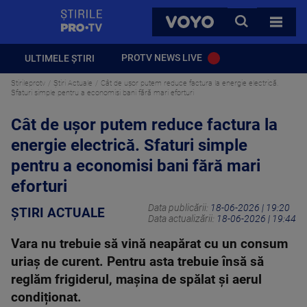
StirilePROTV
CAUTA
VOYO
TOATE 
PROTV NEWS LIVE
ULTIMELE ȘTIRI
Stirileprotv
Știri Actuale
Cât de ușor putem reduce factura la energie electrică.
Sfaturi simple pentru a economisi bani fără mari eforturi
Cât de ușor putem reduce factura la
energie electrică. Sfaturi simple
pentru a economisi bani fără mari
eforturi
Data publicării:
18-06-2026 | 19:20
ȘTIRI ACTUALE
Data actualizării:
18-06-2026 | 19:44
Vara nu trebuie să vină neapărat cu un consum
uriaș de curent. Pentru asta trebuie însă să
reglăm frigiderul, mașina de spălat și aerul
condiționat.