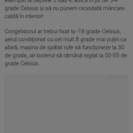
exemplu la treptele 3 sau 4, adică în jur de 3-4
grade Celsius și să nu punem niciodată mâncare
caldă în interior!
Congelatorul ar trebui fixat la -18 grade Celsius,
aerul condiționat cu cel mult 8 grade mai puțin ca
afară, mașina de spălat rufe să funcționeze la 30
de grade, iar boilerul să rămână reglat la 50-55 de
grade Celsius.