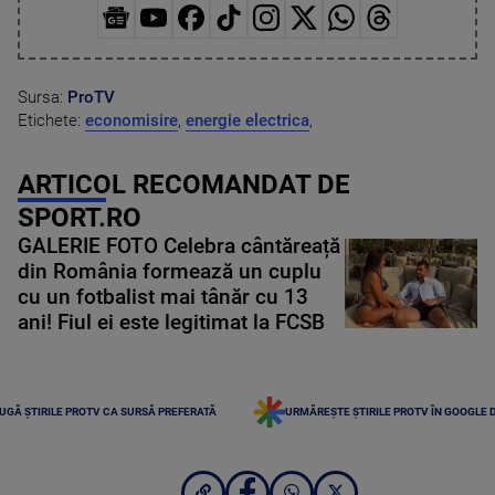
Sursa:
ProTV
Etichete:
economisire
,
energie electrica
,
ARTICOL RECOMANDAT DE
SPORT.RO
GALERIE FOTO Celebra cântăreață
din România formează un cuplu
cu un fotbalist mai tânăr cu 13
ani! Fiul ei este legitimat la FCSB
UGĂ ȘTIRILE PROTV CA SURSĂ PREFERATĂ
URMĂREȘTE ȘTIRILE PROTV ÎN GOOGLE 