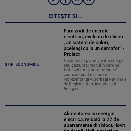
CITEȘTE ȘI...
Furnizorii de energie
electrică, evaluați de clienți.
„Un sistem de culori,
aceleași ca la un semafor” -
Proiect
Nu doar cât plătim pentru energie
STIRI ECONOMICE
sau gaze, ci și modul în care ne
tratează furnizorii ar trebui să
conteze - sunt de părere
reprezentanții Autorității Naționale
de Reglementare în domeniul
Energiei.
Alimentarea cu energie
electrică, reluată la 27 de
apartamente din blocul lovit
de dronă. Unii locatari se