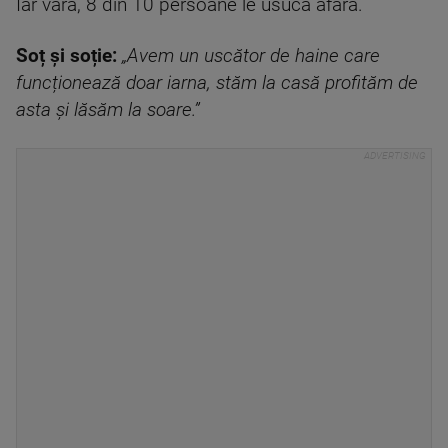
Iar vara, 8 din 10 persoane le usucă afară.
Soț și soție:
„Avem un uscător de haine care
funcționează doar iarna, stăm la casă profităm de
asta și lăsăm la soare.”