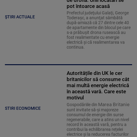
pot întoarce acasă
Prefectul judeţului Galaţi, George
ȘTIRI ACTUALE
Toderaşc, a anunţat sâmbătă
după-amiază că 27 dintre cele 40
de apartamente din blocul pe care
s-a prăbuşit drona rusească au
fost realimentate cu energie
electrică şi că realimentarea va
continua.
Autoritățile din UK le cer
britanicilor să consume cât
mai multă energie electrică
în această vară. Care este
motivul
Marea Britanie
Gospodăriile din
STIRI ECONOMICE
sunt invitate să-și majoreze
consumul de energie din surse
regenerabile, care a atins un nivel
record în această vară, pentru a
contribui la echilibrarea rețelei
electrice și la reducerea facturilor