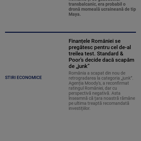
transbalcanic, era probabil o
dronă momeală ucraineană de tip
Maya.
Finanțele României se
pregătesc pentru cel de-al
treilea test. Standard &
Poor’s decide dacă scapăm
de „junk”
România a scapat din nou de
STIRI ECONOMICE
retrogradarea la categoria „junk”.
Agenția Moody's, a reconfirmat
ratingul României, dar cu
perspectivă negativă. Asta
înseamnă că țara noastră rămâne
pe ultima treaptă recomandată
investițiilor.