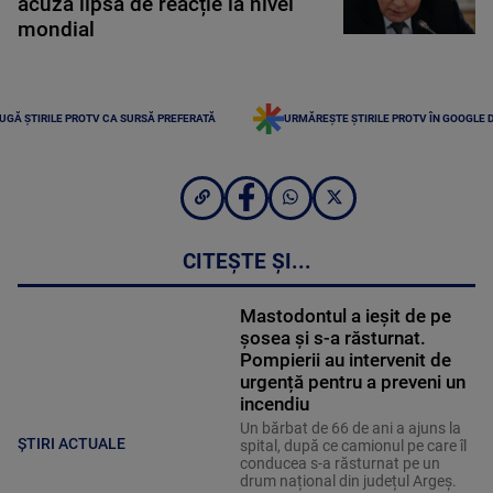
acuză lipsă de reacție la nivel
mondial
UGĂ ȘTIRILE PROTV CA SURSĂ PREFERATĂ
URMĂREȘTE ȘTIRILE PROTV ÎN GOOGLE 
CITEȘTE ȘI...
Mastodontul a ieșit de pe
șosea și s-a răsturnat.
Pompierii au intervenit de
urgență pentru a preveni un
incendiu
Un bărbat de 66 de ani a ajuns la
ȘTIRI ACTUALE
spital, după ce camionul pe care îl
conducea s-a răsturnat pe un
drum național din județul Argeș.