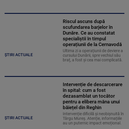
Riscul ascuns după
scufundarea barjelor în
Dunăre. Ce au constatat
specialiștii în timpul
operațiunii de la Cernavodă
Ultima zi a operațiunii de deviere a
ȘTIRI ACTUALE
cursului Dunării, spre vechiul său
braț, a fost și cea mai complicată.
Intervenție de descarcerare
în spital: cum a fost
dezasamblat un tocător
pentru a elibera mâna unui
băiețel din Reghin
Intervenție dificilă și neobișnuită în
ȘTIRI ACTUALE
Târgu Mureș. Atenție, informațiile
au un puternic impact emoțional.