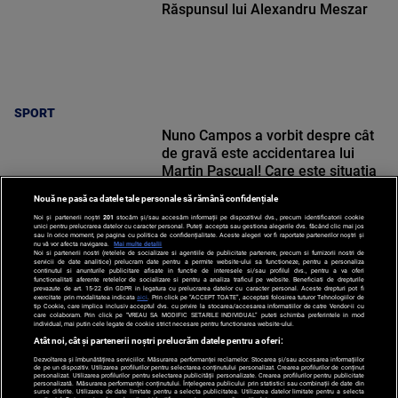
Răspunsul lui Alexandru Meszar
SPORT
Nuno Campos a vorbit despre cât
de gravă este accidentarea lui
Martin Pascual! Care este situația
lui Karamoko
Nouă ne pasă ca datele tale personale să rămână confidențiale
Noi și partenerii noștri
201
stocăm și/sau accesăm informații pe dispozitivul dvs., precum identificatorii cookie
unici pentru prelucrarea datelor cu caracter personal. Puteți accepta sau gestiona alegerile dvs. făcând clic mai jos
sau în orice moment, pe pagina cu politica de confidențialitate. Aceste alegeri vor fi raportate partenerilor noștri și
nu vă vor afecta navigarea.
Mai multe detalii
Noi si partenerii nostri (retelele de socializare si agentiile de publicitate partenere, precum si furnizorii nostri de
SPORT
servicii de date analitice) prelucram date pentru a permite website-ului sa functioneze, pentru a personaliza
continutul si anunturile publicitare afisate in functie de interesele si/sau profilul dvs., pentru a va oferi
functionalitati aferente retelelor de socializare si pentru a analiza traficul pe website. Beneficiati de drepturile
prevazute de art. 15-22 din GDPR in legatura cu prelucrarea datelor cu caracter personal. Aceste drepturi pot fi
exercitate prin modalitatea indicata
aici
. Prin click pe “ACCEPT TOATE”, acceptati folosirea tuturor Tehnologiilor de
tip Cookie, care implica inclusiv acceptul dvs. cu privire la stocarea/accesarea informatiilor de catre Vendor-ii cu
care colaboram. Prin click pe “VREAU SA MODIFIC SETARILE INDIVIDUAL” puteti schimba preferintele in mod
individual, mai putin cele legate de cookie strict necesare pentru functionarea website-ului.
Atât noi, cât și partenerii noștri prelucrăm datele pentru a oferi:
Dezvoltarea și îmbunătățirea serviciilor. Măsurarea performanței reclamelor. Stocarea și/sau accesarea informațiilor
de pe un dispozitiv. Utilizarea profilurilor pentru selectarea conținutului personalizat. Crearea profilurilor de conținut
personalizat. Utilizarea profilurilor pentru selectarea publicității personalizate. Crearea profilurilor pentru publicitate
personalizată. Măsurarea performanței conținutului. Înțelegerea publicului prin statistici sau combinații de date din
surse diferite. Utilizarea de date limitate pentru a selecta publicitatea. Utilizarea datelor limitate pentru a selecta