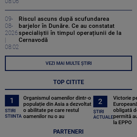
08:06
09-
Riscul ascuns după scufundarea
08-
barjelor în Dunăre. Ce au constatat
2026
specialiștii în timpul operațiunii de la
|
Cernavodă
08:02
VEZI MAI MULTE ȘTIRI
TOP CITITE
Organismul oamenilor dintr-o
Victorie p
1
2
populație din Asia a dezvoltat
Europeană
o abilitate pe care restul
obligată d
STIRI
ȘTIRI
oamenilor nu o au
permită au
STIINTA
ACTUALE
la EPPO
PARTENERI