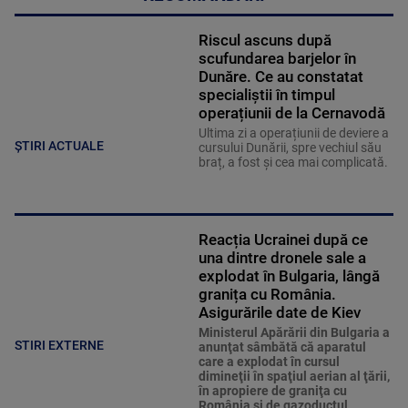
Riscul ascuns după
scufundarea barjelor în
Dunăre. Ce au constatat
specialiștii în timpul
operațiunii de la Cernavodă
Ultima zi a operațiunii de deviere a
ȘTIRI ACTUALE
cursului Dunării, spre vechiul său
braț, a fost și cea mai complicată.
Reacția Ucrainei după ce
una dintre dronele sale a
explodat în Bulgaria, lângă
granița cu România.
Asigurările date de Kiev
Ministerul Apărării din Bulgaria a
STIRI EXTERNE
anunţat sâmbătă că aparatul
care a explodat în cursul
dimineţii în spaţiul aerian al ţării,
în apropiere de graniţa cu
România şi de gazoductul