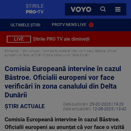
StirilePROTV
CAUTA
VOYO
TOATE 
PROTV NEWS LIVE
ULTIMELE ȘTIRI
LIVE
Știrile PRO TV ale dimineții
Stirileprotv
Știri Actuale
Comisia Europeană intervine în cazul Bâstroe. Oficialii
europeni vor face verificări în zona canalului din Delta Dunării
Comisia Europeană intervine în cazul
Bâstroe. Oficialii europeni vor face
verificări în zona canalului din Delta
Dunării
Data publicării:
25-02-2023 | 19:25
ȘTIRI ACTUALE
Data actualizării:
12-08-2025 | 13:42
Comisia Europeană intervine în cazul Bâstroe.
Oficialii europeni au anunțat că vor face o vizită