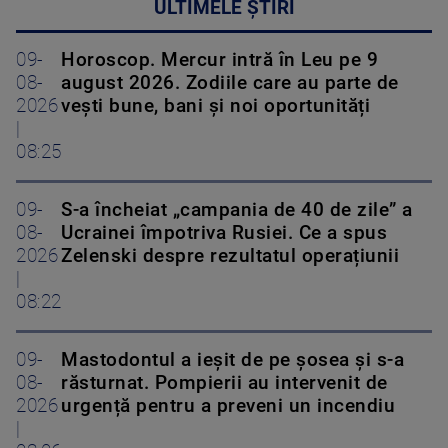
ULTIMELE ȘTIRI
09-
Horoscop. Mercur intră în Leu pe 9
08-
august 2026. Zodiile care au parte de
2026
vești bune, bani și noi oportunități
|
08:25
09-
S-a încheiat „campania de 40 de zile” a
08-
Ucrainei împotriva Rusiei. Ce a spus
2026
Zelenski despre rezultatul operațiunii
|
08:22
09-
Mastodontul a ieșit de pe șosea și s-a
08-
răsturnat. Pompierii au intervenit de
2026
urgență pentru a preveni un incendiu
|