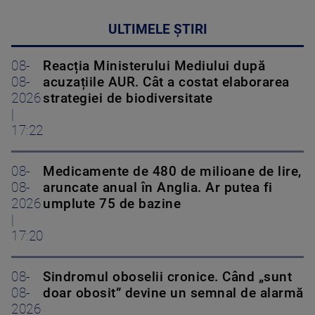
ULTIMELE ȘTIRI
08-
Reacția Ministerului Mediului după
08-
acuzațiile AUR. Cât a costat elaborarea
2026
strategiei de biodiversitate
|
17:22
08-
Medicamente de 480 de milioane de lire,
08-
aruncate anual în Anglia. Ar putea fi
2026
umplute 75 de bazine
|
17:20
08-
Sindromul oboselii cronice. Când „sunt
08-
doar obosit” devine un semnal de alarmă
2026