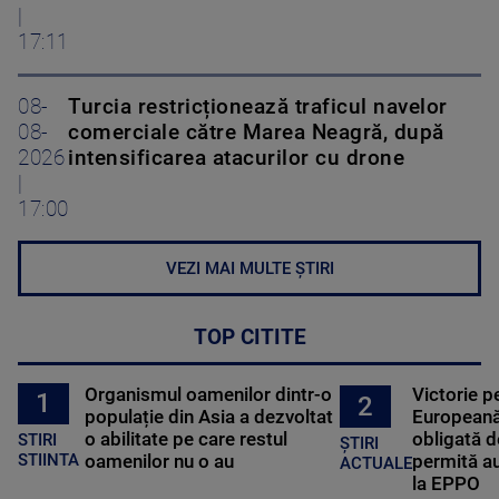
|
17:11
08-
Turcia restricționează traficul navelor
08-
comerciale către Marea Neagră, după
2026
intensificarea atacurilor cu drone
|
17:00
VEZI MAI MULTE ȘTIRI
TOP CITITE
Organismul oamenilor dintr-o
Victorie p
1
2
populație din Asia a dezvoltat
Europeană
o abilitate pe care restul
obligată d
STIRI
ȘTIRI
oamenilor nu o au
permită au
STIINTA
ACTUALE
la EPPO