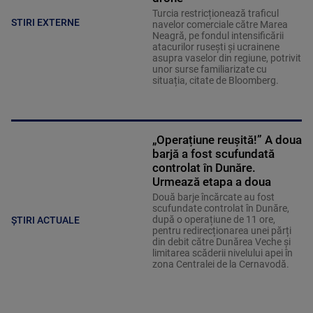
Turcia restricționează traficul
STIRI EXTERNE
navelor comerciale către Marea
Neagră, pe fondul intensificării
atacurilor rusești și ucrainene
asupra vaselor din regiune, potrivit
unor surse familiarizate cu
situația, citate de Bloomberg.
„Operațiune reușită!” A doua
barjă a fost scufundată
controlat în Dunăre.
Urmează etapa a doua
Două barje încărcate au fost
scufundate controlat în Dunăre,
după o operațiune de 11 ore,
ȘTIRI ACTUALE
pentru redirecționarea unei părți
din debit către Dunărea Veche și
limitarea scăderii nivelului apei în
zona Centralei de la Cernavodă.