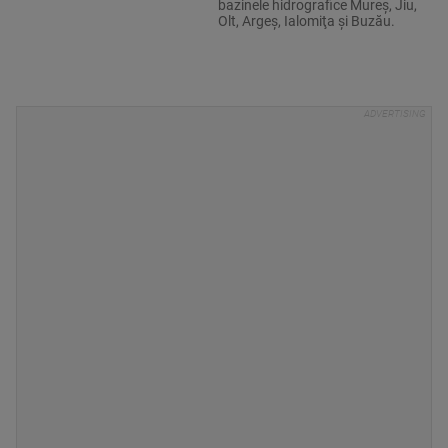
bazinele hidrografice Mureş, Jiu,
Olt, Argeş, Ialomiţa şi Buzău.