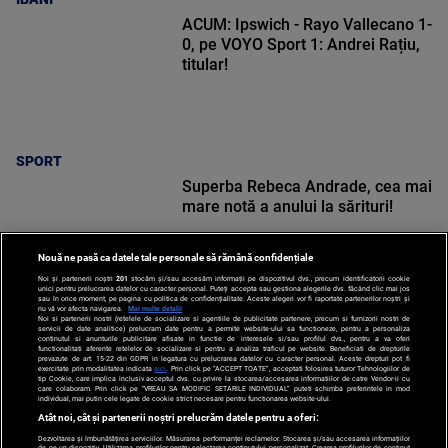
ACUM: Ipswich - Rayo Vallecano 1-
0, pe VOYO Sport 1: Andrei Rațiu,
titular!
SPORT
Superba Rebeca Andrade, cea mai
mare notă a anului la sărituri!
Nouă ne pasă ca datele tale personale să rămână confidențiale
Noi și partenerii noștri
201
stocăm și/sau accesăm informații pe dispozitivul dvs., precum identificatorii cookie
unici pentru prelucrarea datelor cu caracter personal. Puteți accepta sau gestiona alegerile dvs. făcând clic mai jos
sau în orice moment, pe pagina cu politica de confidențialitate. Aceste alegeri vor fi raportate partenerilor noștri și
nu vă vor afecta navigarea.
Mai multe detalii
Noi si partenerii nostri (retelele de socializare si agentiile de publicitate partenere, precum si furnizorii nostri de
SPORT
servicii de date analitice) prelucram date pentru a permite website-ului sa functioneze, pentru a personaliza
continutul si anunturile publicitare afisate in functie de interesele si/sau profilul dvs., pentru a va oferi
functionalitati aferente retelelor de socializare si pentru a analiza traficul pe website. Beneficiati de drepturile
prevazute de art. 15-22 din GDPR in legatura cu prelucrarea datelor cu caracter personal. Aceste drepturi pot fi
exercitate prin modalitatea indicata
aici
. Prin click pe “ACCEPT TOATE”, acceptati folosirea tuturor Tehnologiilor de
tip Cookie, care implica inclusiv acceptul dvs. cu privire la stocarea/accesarea informatiilor de catre Vendor-ii cu
care colaboram. Prin click pe “VREAU SA MODIFIC SETARILE INDIVIDUAL” puteti schimba preferintele in mod
individual, mai putin cele legate de cookie strict necesare pentru functionarea website-ului.
Atât noi, cât și partenerii noștri prelucrăm datele pentru a oferi:
Dezvoltarea și îmbunătățirea serviciilor. Măsurarea performanței reclamelor. Stocarea și/sau accesarea informațiilor
de pe un dispozitiv. Utilizarea profilurilor pentru selectarea conținutului personalizat. Crearea profilurilor de conținut