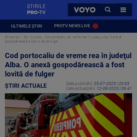
StirilePROTV
CAUTA
VOYO
TOATE 
PROTV NEWS LIVE
ULTIMELE ȘTIRI
Stirileprotv
Știri Actuale
Cod portocaliu de vreme rea în judeţul Alba. O anexă
gospodărească a fost lovită de fulger
Cod portocaliu de vreme rea în judeţul
Alba. O anexă gospodărească a fost
lovită de fulger
Data publicării:
25-07-2023 | 20:03
ȘTIRI ACTUALE
Data actualizării:
12-08-2025 | 06:41