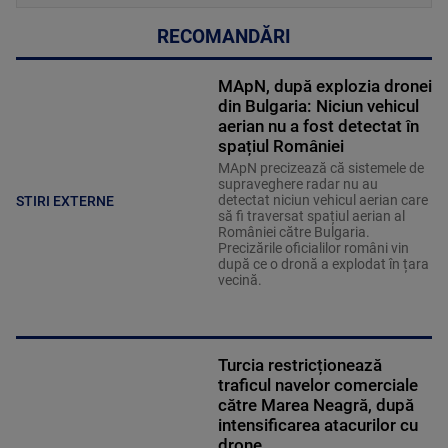
RECOMANDĂRI
MApN, după explozia dronei
din Bulgaria: Niciun vehicul
aerian nu a fost detectat în
spațiul României
MApN precizează că sistemele de
supraveghere radar nu au
detectat niciun vehicul aerian care
STIRI EXTERNE
să fi traversat spațiul aerian al
României către Bulgaria.
Precizările oficialilor români vin
după ce o dronă a explodat în țara
vecină.
Turcia restricționează
traficul navelor comerciale
către Marea Neagră, după
intensificarea atacurilor cu
drone