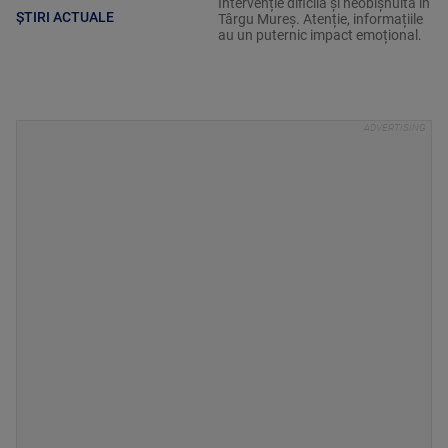
Intervenție dificilă și neobișnuită în
ȘTIRI ACTUALE
Târgu Mureș. Atenție, informațiile
au un puternic impact emoțional.