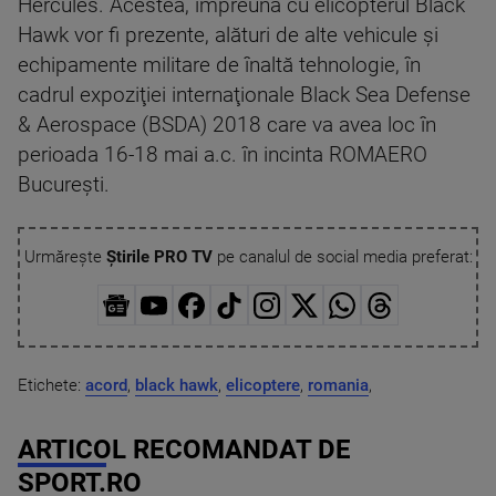
Hercules. Acestea, împreună cu elicopterul Black
Hawk vor fi prezente, alături de alte vehicule şi
echipamente militare de înaltă tehnologie, în
cadrul expoziţiei internaţionale Black Sea Defense
& Aerospace (BSDA) 2018 care va avea loc în
perioada 16-18 mai a.c. în incinta ROMAERO
Bucureşti.
Urmărește
Știrile PRO TV
pe canalul de social media preferat:
Etichete:
acord
,
black hawk
,
elicoptere
,
romania
,
ARTICOL RECOMANDAT DE
SPORT.RO