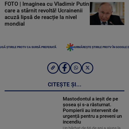
FOTO | Imaginea cu Vladimir Putin
care a stârnit revoltă! Ucrainenii
acuză lipsă de reacție la nivel
mondial
UGĂ ȘTIRILE PROTV CA SURSĂ PREFERATĂ
URMĂREȘTE ȘTIRILE PROTV ÎN GOOGLE 
CITEȘTE ȘI...
Mastodontul a ieșit de pe
șosea și s-a răsturnat.
Pompierii au intervenit de
urgență pentru a preveni un
incendiu
Un bărbat de 66 de ani a ajuns la