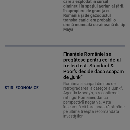
care a explodat în cursul
dimineţii în spaţiul aerian al ţării,
în apropiere de graniţa cu
România şi de gazoductul
transbalcanic, era probabil o
dronă momeală ucraineană de tip
Maya.
Finanțele României se
pregătesc pentru cel de-al
treilea test. Standard &
Poor’s decide dacă scapăm
de „junk”
România a scapat din nou de
STIRI ECONOMICE
retrogradarea la categoria „junk”.
Agenția Moody's, a reconfirmat
ratingul României, dar cu
perspectivă negativă. Asta
înseamnă că țara noastră rămâne
pe ultima treaptă recomandată
investițiilor.