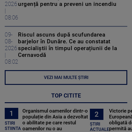
2026
urgență pentru a preveni un incendiu
|
08:06
09-
Riscul ascuns după scufundarea
08-
barjelor în Dunăre. Ce au constatat
2026
specialiștii în timpul operațiunii de la
|
Cernavodă
08:02
VEZI MAI MULTE ȘTIRI
TOP CITITE
Organismul oamenilor dintr-o
Victorie p
1
2
populație din Asia a dezvoltat
Europeană
o abilitate pe care restul
obligată d
STIRI
ȘTIRI
oamenilor nu o au
permită au
STIINTA
ACTUALE