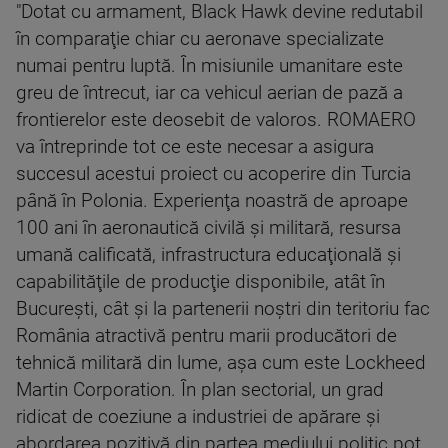
"Dotat cu armament, Black Hawk devine redutabil
în comparaţie chiar cu aeronave specializate
numai pentru luptă. În misiunile umanitare este
greu de întrecut, iar ca vehicul aerian de pază a
frontierelor este deosebit de valoros. ROMAERO
va întreprinde tot ce este necesar a asigura
succesul acestui proiect cu acoperire din Turcia
până în Polonia. Experienţa noastră de aproape
100 ani în aeronautică civilă şi militară, resursa
umană calificată, infrastructura educaţională şi
capabilităţile de producţie disponibile, atât în
Bucureşti, cât şi la partenerii noştri din teritoriu fac
România atractivă pentru marii producători de
tehnică militară din lume, aşa cum este Lockheed
Martin Corporation. În plan sectorial, un grad
ridicat de coeziune a industriei de apărare şi
abordarea pozitivă din partea mediului politic pot