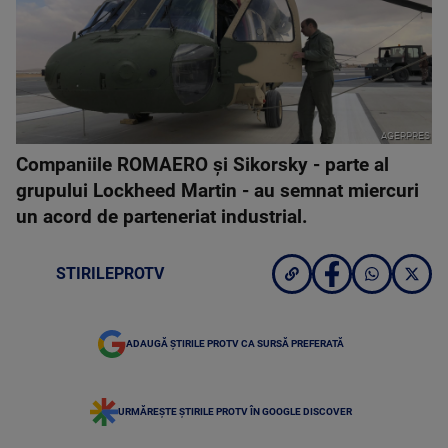
AGERPRES
Companiile ROMAERO şi Sikorsky - parte al
grupului Lockheed Martin - au semnat miercuri
un acord de parteneriat industrial.
STIRILEPROTV
ADAUGĂ ȘTIRILE PROTV CA SURSĂ PREFERATĂ
URMĂREȘTE ȘTIRILE PROTV ÎN GOOGLE DISCOVER