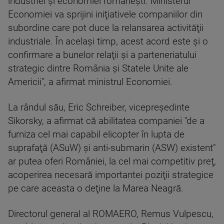
industriei şi economiei româneşti. Ministerul
Economiei va sprijini iniţiativele companiilor din
subordine care pot duce la relansarea activităţii
industriale. În acelaşi timp, acest acord este şi o
confirmare a bunelor relaţii şi a parteneriatului
strategic dintre România şi Statele Unite ale
Americii", a afirmat ministrul Economiei.
La rândul său, Eric Schreiber, vicepreşedinte
Sikorsky, a afirmat că abilitatea companiei "de a
furniza cel mai capabil elicopter în lupta de
suprafaţă (ASuW) şi anti-submarin (ASW) existent"
ar putea oferi României, la cel mai competitiv preţ,
acoperirea necesară importantei poziţii strategice
pe care aceasta o deţine la Marea Neagră.
Directorul general al ROMAERO, Remus Vulpescu,