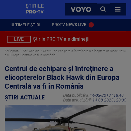
StirilePROTV
CAUTA
VOYO
TOATE 
PROTV NEWS LIVE
ULTIMELE ȘTIRI
LIVE
Știrile PRO TV ale dimineții
Stirileprotv
Știri Actuale
Centrul de echipare şi întreţinere a elicopterelor Black Hawk
din Europa Centrală va fi în România
Centrul de echipare şi întreţinere a
elicopterelor Black Hawk din Europa
Centrală va fi în România
Data publicării:
14-03-2018 | 18:40
ȘTIRI ACTUALE
Data actualizării:
14-08-2025 | 23:05