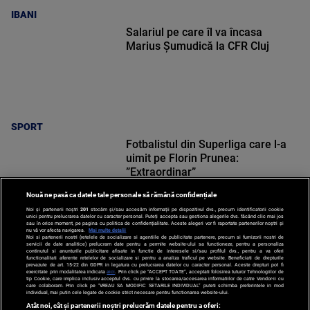
IBANI
Salariul pe care îl va încasa
Marius Șumudică la CFR Cluj
SPORT
Fotbalistul din Superliga care l-a
uimit pe Florin Prunea:
”Extraordinar”
Nouă ne pasă ca datele tale personale să rămână confidențiale
Noi și partenerii noștri
201
stocăm și/sau accesăm informații pe dispozitivul dvs., precum identificatorii cookie
unici pentru prelucrarea datelor cu caracter personal. Puteți accepta sau gestiona alegerile dvs. făcând clic mai jos
sau în orice moment, pe pagina cu politica de confidențialitate. Aceste alegeri vor fi raportate partenerilor noștri și
nu vă vor afecta navigarea.
Mai multe detalii
SPORT
Noi si partenerii nostri (retelele de socializare si agentiile de publicitate partenere, precum si furnizorii nostri de
servicii de date analitice) prelucram date pentru a permite website-ului sa functioneze, pentru a personaliza
continutul si anunturile publicitare afisate in functie de interesele si/sau profilul dvs., pentru a va oferi
functionalitati aferente retelelor de socializare si pentru a analiza traficul pe website. Beneficiati de drepturile
prevazute de art. 15-22 din GDPR in legatura cu prelucrarea datelor cu caracter personal. Aceste drepturi pot fi
exercitate prin modalitatea indicata
aici
. Prin click pe “ACCEPT TOATE”, acceptati folosirea tuturor Tehnologiilor de
tip Cookie, care implica inclusiv acceptul dvs. cu privire la stocarea/accesarea informatiilor de catre Vendor-ii cu
care colaboram. Prin click pe “VREAU SA MODIFIC SETARILE INDIVIDUAL” puteti schimba preferintele in mod
individual, mai putin cele legate de cookie strict necesare pentru functionarea website-ului.
Atât noi, cât și partenerii noștri prelucrăm datele pentru a oferi: