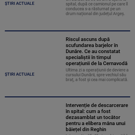
ȘTIRI ACTUALE
spital, după ce camionul pe care îl
conducea s-a răsturnat pe un
drum național din județul Argeș.
Riscul ascuns după
scufundarea barjelor în
Dunăre. Ce au constatat
specialiștii în timpul
operațiunii de la Cernavodă
Ultima zi a operațiunii de deviere a
ȘTIRI ACTUALE
cursului Dunării, spre vechiul său
braț, a fost și cea mai complicată.
Intervenție de descarcerare
în spital: cum a fost
dezasamblat un tocător
pentru a elibera mâna unui
băiețel din Reghin