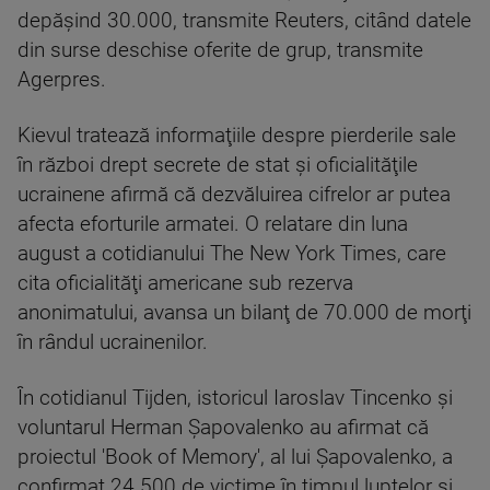
depăşind 30.000, transmite Reuters, citând datele
din surse deschise oferite de grup, transmite
Agerpres.
Kievul tratează informaţiile despre pierderile sale
în război drept secrete de stat şi oficialităţile
ucrainene afirmă că dezvăluirea cifrelor ar putea
afecta eforturile armatei. O relatare din luna
august a cotidianului The New York Times, care
cita oficialităţi americane sub rezerva
anonimatului, avansa un bilanţ de 70.000 de morţi
în rândul ucrainenilor.
În cotidianul Tijden, istoricul Iaroslav Tincenko şi
voluntarul Herman Şapovalenko au afirmat că
proiectul 'Book of Memory', al lui Şapovalenko, a
confirmat 24.500 de victime în timpul luptelor şi