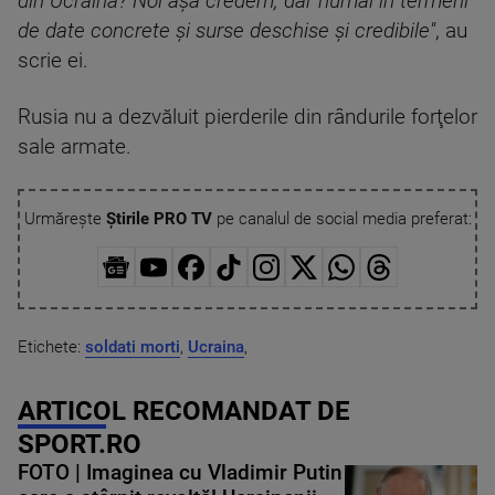
din Ucraina? Noi aşa credem, dar numai în termeni
de date concrete şi surse deschise şi credibile''
, au
scrie ei.
Rusia nu a dezvăluit pierderile din rândurile forţelor
sale armate.
Urmărește
Știrile PRO TV
pe canalul de social media preferat:
Etichete:
soldati morti
,
Ucraina
,
ARTICOL RECOMANDAT DE
SPORT.RO
FOTO | Imaginea cu Vladimir Putin