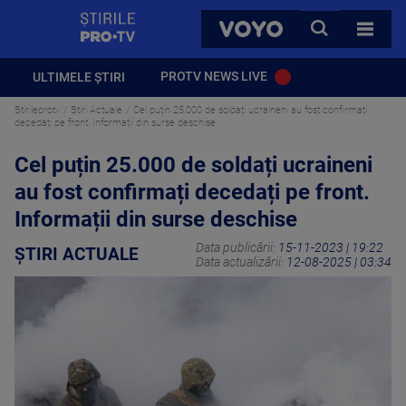
StirilePROTV
CAUTA
VOYO
TOATE 
PROTV NEWS LIVE
ULTIMELE ȘTIRI
Stirileprotv
Știri Actuale
Cel puțin 25.000 de soldați ucraineni au fost confirmați
decedați pe front. Informații din surse deschise
Cel puțin 25.000 de soldați ucraineni
au fost confirmați decedați pe front.
Informații din surse deschise
Data publicării:
15-11-2023 | 19:22
ȘTIRI ACTUALE
Data actualizării:
12-08-2025 | 03:34