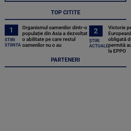
TOP CITITE
Organismul oamenilor dintr-o
Victorie p
1
2
populație din Asia a dezvoltat
Europeană
o abilitate pe care restul
obligată d
STIRI
ȘTIRI
oamenilor nu o au
permită au
STIINTA
ACTUALE
la EPPO
PARTENERI