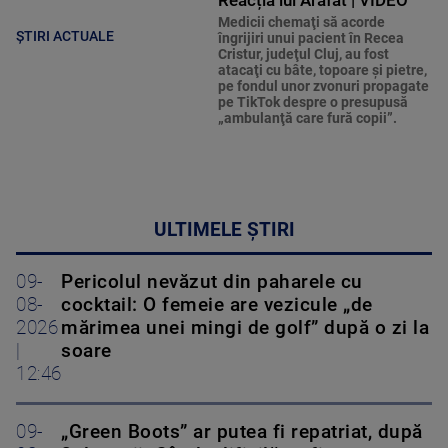
Reacția lui Arafat | VIDEO
Medicii chemaţi să acorde
ȘTIRI ACTUALE
îngrijiri unui pacient în Recea
Cristur, judeţul Cluj, au fost
atacaţi cu bâte, topoare şi pietre,
pe fondul unor zvonuri propagate
pe TikTok despre o presupusă
„ambulanţă care fură copii”.
ULTIMELE ȘTIRI
09-
Pericolul nevăzut din paharele cu
08-
cocktail: O femeie are vezicule „de
2026
mărimea unei mingi de golf” după o zi la
|
soare
12:46
09-
„Green Boots” ar putea fi repatriat, după