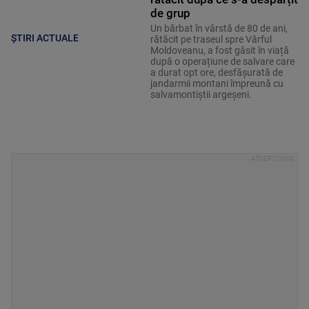
de grup
Un bărbat în vârstă de 80 de ani,
ȘTIRI ACTUALE
rătăcit pe traseul spre Vârful
Moldoveanu, a fost găsit în viață
după o operațiune de salvare care
a durat opt ore, desfășurată de
jandarmii montani împreună cu
salvamontiștii argeșeni.