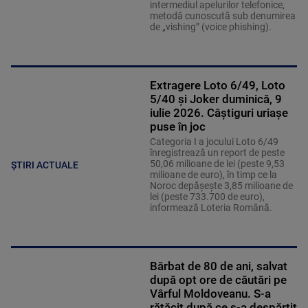
intermediul apelurilor telefonice,
metodă cunoscută sub denumirea
de „vishing” (voice phishing).
Extragere Loto 6/49, Loto
5/40 și Joker duminică, 9
iulie 2026. Câștiguri uriașe
puse în joc
Categoria I a jocului Loto 6/49
înregistrează un report de peste
50,06 milioane de lei (peste 9,53
ȘTIRI ACTUALE
milioane de euro), în timp ce la
Noroc depăşeşte 3,85 milioane de
lei (peste 733.700 de euro),
informează Loteria Română.
Bărbat de 80 de ani, salvat
după opt ore de căutări pe
Vârful Moldoveanu. S-a
rătăcit după ce s-a despărțit