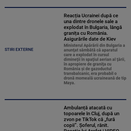
Reacția Ucrainei după ce
una dintre dronele sale a
explodat în Bulgaria, lângă
granița cu România.
Asigurările date de Kiev
Ministerul Apărării din Bulgaria a
STIRI EXTERNE
anunţat sâmbătă că aparatul
care a explodat în cursul
dimineţii în spaţiul aerian al ţării,
în apropiere de graniţa cu
România şi de gazoductul
transbalcanic, era probabil o
dronă momeală ucraineană de tip
Maya.
Ambulanță atacată cu
topoarele în Cluj, după un
zvon pe TikTok că „fură
copii”. Șoferul, rănit.