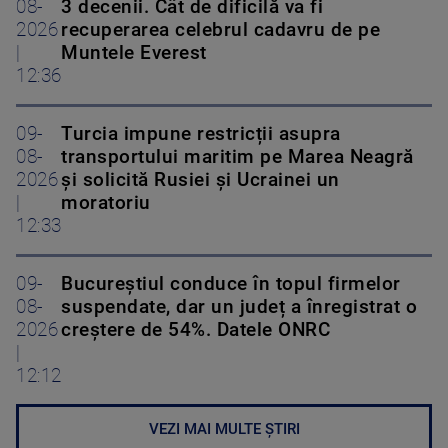
08-
3 decenii. Cât de dificilă va fi
2026
recuperarea celebrul cadavru de pe
|
Muntele Everest
12:36
09-
Turcia impune restricții asupra
08-
transportului maritim pe Marea Neagră
2026
și solicită Rusiei și Ucrainei un
|
moratoriu
12:33
09-
Bucureștiul conduce în topul firmelor
08-
suspendate, dar un județ a înregistrat o
2026
creștere de 54%. Datele ONRC
|
12:12
VEZI MAI MULTE ȘTIRI