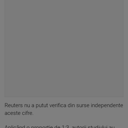
Reuters nu a putut verifica din surse independente
aceste cifre.
Aplicând o proporţie de 1:3, autorii studiului au