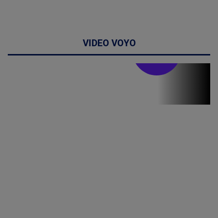
VIDEO VOYO
Stirile PRO TV
Stirile PRO
TV # 19.00 -
8 August
2026
MAI