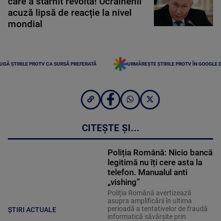
care a stârnit revoltă! Ucrainenii
acuză lipsă de reacție la nivel
mondial
UGĂ ȘTIRILE PROTV CA SURSĂ PREFERATĂ
URMĂREȘTE ȘTIRILE PROTV ÎN GOOGLE 
CITEȘTE ȘI...
Poliția Română: Nicio bancă
legitimă nu îți cere asta la
telefon. Manualul anti
„vishing”
Poliția Română avertizează
asupra amplificării în ultima
perioadă a tentativelor de fraudă
ȘTIRI ACTUALE
informatică săvârșite prin