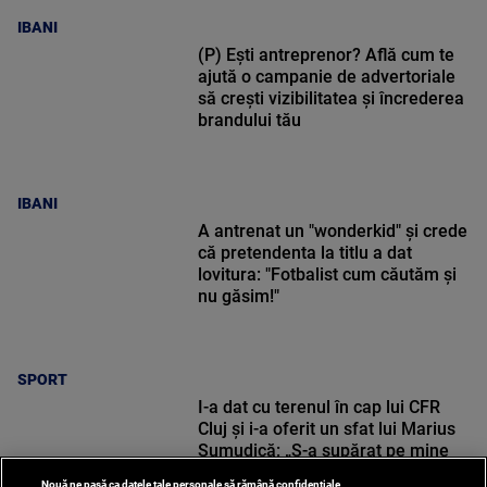
IBANI
(P) Ești antreprenor? Află cum te
ajută o campanie de advertoriale
să crești vizibilitatea și încrederea
brandului tău
IBANI
A antrenat un "wonderkid" și crede
că pretendenta la titlu a dat
lovitura: "Fotbalist cum căutăm și
nu găsim!"
SPORT
I-a dat cu terenul în cap lui CFR
Cluj și i-a oferit un sfat lui Marius
Șumudică: „S-a supărat pe mine
când i-am zis”
Nouă ne pasă ca datele tale personale să rămână confidențiale