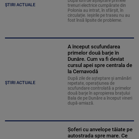
După luni de așteptare primele
ȘTIRI ACTUALE
trenuri electrice cumpărate din
Polonia au intrat, în sfârșit, în
circulație. Ieșirile pe traseu nu au
fost însă lipsite de probleme.
A început scufundarea
primelor două barje în
Dunăre. Cum va fi deviat
cursul apei spre centrala de
la Cernavodă
După zile de așteptare și amânări
ȘTIRI ACTUALE
repetate, operațiunea de
scufundare controlată a primelor
două barje în apropierea brațului
Bala de pe Dunăre a început vineri
după-amiază.
Șoferi cu anvelope tăiate pe
autostrada spre mare. Ce