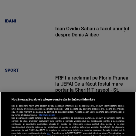
IBANI
Ioan Ovidiu Sabău a făcut anunțul
despre Denis Alibec
SPORT
FRF l-a reclamat pe Florin Prunea
la UEFA! Ce a făcut fostul mare
portar la Sheriff Tiraspol - St.
Gallen
Nouă ne pasă ca datele tale personale să rămână confidențiale
Noi și partenerii noștri
201
stocăm și/sau accesăm informații pe dispozitivul dvs., precum identificatorii cookie
unici pentru prelucrarea datelor cu caracter personal. Puteți accepta sau gestiona alegerile dvs. făcând clic mai jos
sau în orice moment, pe pagina cu politica de confidențialitate. Aceste alegeri vor fi raportate partenerilor noștri și
nu vă vor afecta navigarea.
Mai multe detalii
Noi si partenerii nostri (retelele de socializare si agentiile de publicitate partenere, precum si furnizorii nostri de
SPORT
servicii de date analitice) prelucram date pentru a permite website-ului sa functioneze, pentru a personaliza
continutul si anunturile publicitare afisate in functie de interesele si/sau profilul dvs., pentru a va oferi
functionalitati aferente retelelor de socializare si pentru a analiza traficul pe website. Beneficiati de drepturile
prevazute de art. 15-22 din GDPR in legatura cu prelucrarea datelor cu caracter personal. Aceste drepturi pot fi
exercitate prin modalitatea indicata
aici
. Prin click pe “ACCEPT TOATE”, acceptati folosirea tuturor Tehnologiilor de