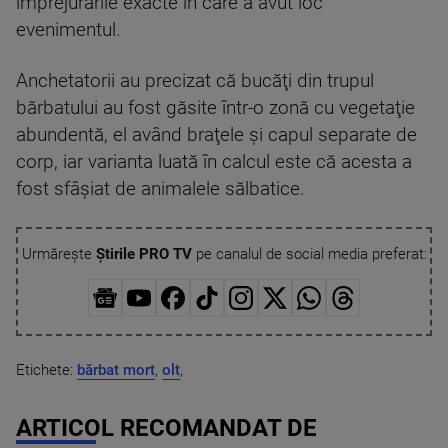
împrejurările exacte în care a avut loc
evenimentul.
Anchetatorii au precizat că bucăţi din trupul
bărbatului au fost găsite într-o zonă cu vegetaţie
abundentă, el având braţele şi capul separate de
corp, iar varianta luată în calcul este că acesta a
fost sfâşiat de animalele sălbatice.
Urmărește
Știrile PRO TV
pe canalul de social media preferat:
Etichete:
bărbat mort
,
olt
,
ARTICOL RECOMANDAT DE