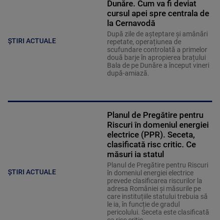
Dunăre. Cum va fi deviat
cursul apei spre centrala de
la Cernavodă
După zile de așteptare și amânări
ȘTIRI ACTUALE
repetate, operațiunea de
scufundare controlată a primelor
două barje în apropierea brațului
Bala de pe Dunăre a început vineri
după-amiază.
Planul de Pregătire pentru
Riscuri în domeniul energiei
electrice (PPR). Seceta,
clasificată risc critic. Ce
măsuri ia statul
Planul de Pregătire pentru Riscuri
ȘTIRI ACTUALE
în domeniul energiei electrice
prevede clasificarea riscurilor la
adresa României și măsurile pe
care instituțiile statului trebuia să
le ia, în funcție de gradul
pericolului. Seceta este clasificată