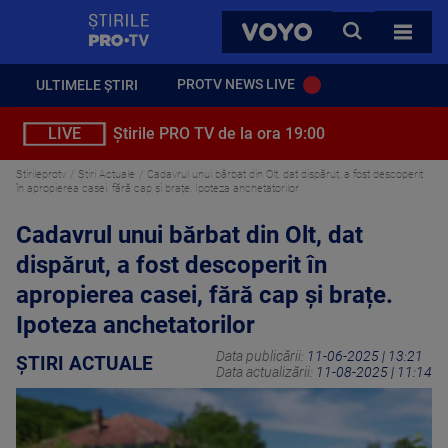
StirilePROTV
CAUTA
VOYO
TOATE 
PROTV NEWS LIVE
ULTIMELE ȘTIRI
LIVE
Știrile PRO TV de la ora 19:00
Stirileprotv
Știri Actuale
Cadavrul unui bărbat din Olt, dat dispărut, a fost descoperit
în apropierea casei, fără cap și brațe. Ipoteza anchetatorilor
Cadavrul unui bărbat din Olt, dat
dispărut, a fost descoperit în
apropierea casei, fără cap și brațe.
Ipoteza anchetatorilor
Data publicării:
11-06-2025 | 13:21
ȘTIRI ACTUALE
Data actualizării:
11-08-2025 | 11:14