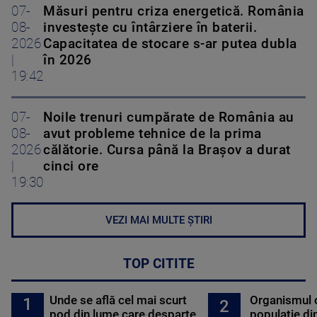
07-
Măsuri pentru criza energetică. România
08-
investește cu întârziere în baterii.
2026
Capacitatea de stocare s-ar putea dubla
|
în 2026
19:42
07-
Noile trenuri cumpărate de România au
08-
avut probleme tehnice de la prima
2026
călătorie. Cursa până la Brașov a durat
|
cinci ore
19:30
VEZI MAI MULTE ȘTIRI
TOP CITITE
Unde se află cel mai scurt
Organismul 
1
2
pod din lume care desparte
populație di