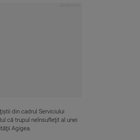
ştii din cadrul Serviciului
ul că trupul neînsufleţit al unei
tăţii Agigea.