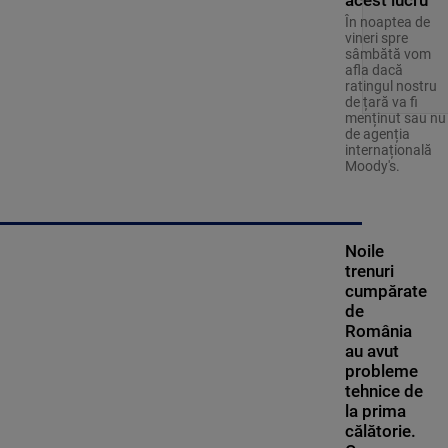
acest lucru
În noaptea de
vineri spre
sâmbătă vom
afla dacă
ratingul nostru
de țară va fi
menținut sau nu
de agenția
internațională
Moody's.
Noile
trenuri
cumpărate
de
România
au avut
probleme
tehnice de
la prima
călătorie.