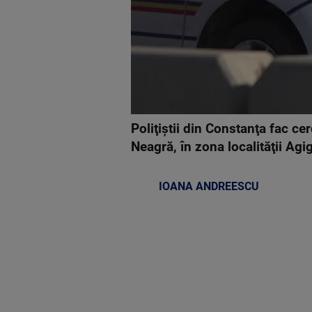
Poliţiştii din Constanţa fac c
Neagră, în zona localităţii Agi
IOANA ANDREESCU