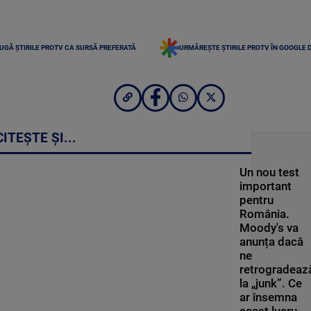
UGĂ ȘTIRILE PROTV CA SURSĂ PREFERATĂ
URMĂREȘTE ȘTIRILE PROTV ÎN GOOGLE 
CITEȘTE ȘI...
Un nou test
important
pentru
România.
Moody's va
anunța dacă
ne
retrogradeaz
la „junk”. Ce
ar însemna