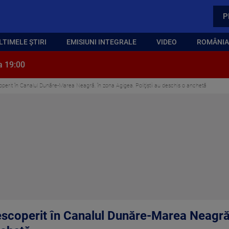
P
LTIMELE ȘTIRI
EMISIUNI INTEGRALE
VIDEO
ROMÂNIA,
a 19:00
perit în Canalul Dunăre-Marea Neagră, în zona Agigea. Poliţiştii au deschis o anchetă
escoperit în Canalul Dunăre-Marea Neagră