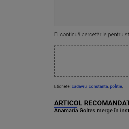
Ei continuă cercetările pentru s
Etichete:
cadavru
,
constanta
,
politie
,
ARTICOL RECOMANDAT
Anamaria Goltes merge în ins