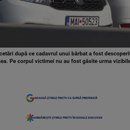
ercetări după ce cadavrul unui bărbat a fost descoper
gea. Pe corpul victimei nu au fost găsite urma vizibil
ADAUGĂ ȘTIRILE PROTV CA SURSĂ PREFERATĂ
URMĂREȘTE ȘTIRILE PROTV ÎN GOOGLE DISCOVER