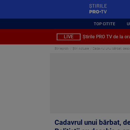
StirilePROTV
TOP CITITE
U
LIVE
Știrile PRO TV de la or
Stirileprotv
Știri Actuale
Cadavrul unui bărbat, desco
Cadavrul unui bărbat, d