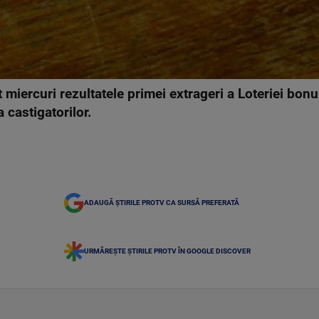
 miercuri rezultatele primei extrageri a Loteriei bonur
a castigatorilor.
ADAUGĂ ȘTIRILE PROTV CA SURSĂ PREFERATĂ
URMĂREȘTE ȘTIRILE PROTV ÎN GOOGLE DISCOVER