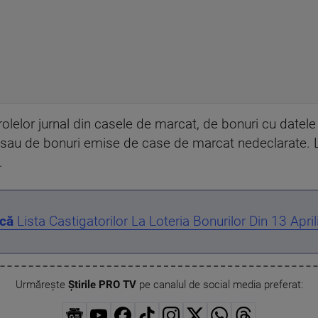
rolelor jurnal din casele de marcat, de bonuri cu datel
i sau de bonuri emise de case de marcat nedeclarate. Li
.
că
Lista Castigatorilor La Loteria Bonurilor Din 13 Apri
Urmărește
Știrile PRO TV
pe canalul de social media preferat: