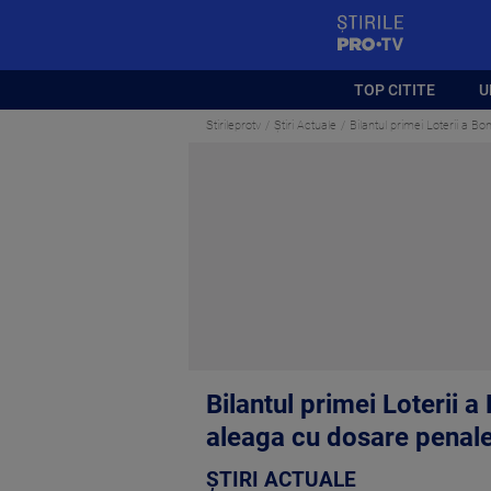
StirilePROTV
TOP CITITE
U
Stirileprotv
Știri Actuale
Bilantul primei Loterii a Bon
Bilantul primei Loterii a 
aleaga cu dosare penal
ȘTIRI ACTUALE