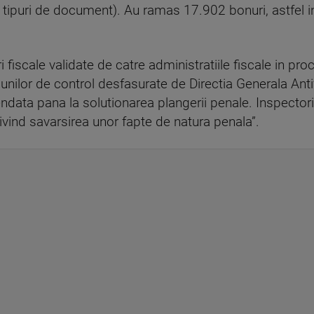
e tipuri de document). Au ramas 17.902 bonuri, astfel i
 fiscale validate de catre administratiile fiscale in pr
iunilor de control desfasurate de Directia Generala Anti
endata pana la solutionarea plangerii penale. Inspector
ivind savarsirea unor fapte de natura penala”.