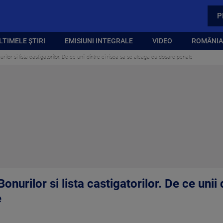
P
LTIMELE ȘTIRI
EMISIUNI INTEGRALE
VIDEO
ROMÂNIA,
urilor si lista castigatorilor. De ce unii dintre ei risca sa se aleaga cu dosare penale
Bonurilor si lista castigatorilor. De ce unii 
e