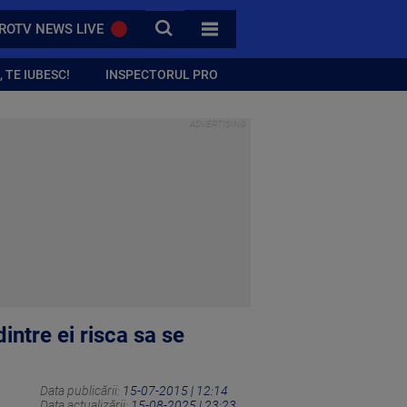
CAUTA
ROTV NEWS LIVE
TOATE CATEGORIILE
 TE IUBESC!
INSPECTORUL PRO
dintre ei risca sa se
Data publicării:
15-07-2015 | 12:14
Data actualizării:
15-08-2025 | 23:23