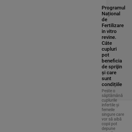
Programul
Național
de
Fertilizare
in vitro
revine.
Câte
cupluri
pot
beneficia
de sprijin
și care
sunt
condițiile
Peste o
săptămână
cuplurile
infertile și
femeile
singure care
vor să aibă
copii pot
depune