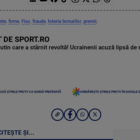
ante
,
firme
,
Fisc
,
frauda
,
loteria bonurilor
,
premii
,
 DE SPORT.RO
in care a stârnit revoltă! Ucrainenii acuză lipsă de r
UGĂ ȘTIRILE PROTV CA SURSĂ PREFERATĂ
URMĂREȘTE ȘTIRILE PROTV ÎN GOOGLE 
CITEȘTE ȘI...