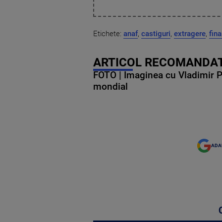
Etichete:
anaf
,
castiguri
,
extragere
,
fin
ARTICOL RECOMANDAT
FOTO | Imaginea cu Vladimir Put
mondial
ADA