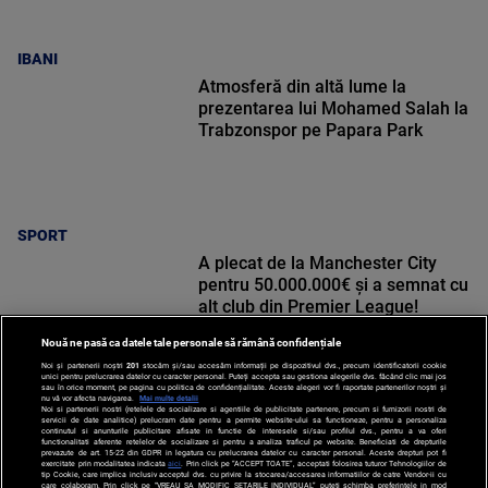
IBANI
Atmosferă din altă lume la
prezentarea lui Mohamed Salah la
Trabzonspor pe Papara Park
SPORT
A plecat de la Manchester City
pentru 50.000.000€ și a semnat cu
alt club din Premier League!
Nouă ne pasă ca datele tale personale să rămână confidențiale
Noi și partenerii noștri
201
stocăm și/sau accesăm informații pe dispozitivul dvs., precum identificatorii cookie
unici pentru prelucrarea datelor cu caracter personal. Puteți accepta sau gestiona alegerile dvs. făcând clic mai jos
sau în orice moment, pe pagina cu politica de confidențialitate. Aceste alegeri vor fi raportate partenerilor noștri și
nu vă vor afecta navigarea.
Mai multe detalii
SPORT
Noi si partenerii nostri (retelele de socializare si agentiile de publicitate partenere, precum si furnizorii nostri de
servicii de date analitice) prelucram date pentru a permite website-ului sa functioneze, pentru a personaliza
continutul si anunturile publicitare afisate in functie de interesele si/sau profilul dvs., pentru a va oferi
functionalitati aferente retelelor de socializare si pentru a analiza traficul pe website. Beneficiati de drepturile
prevazute de art. 15-22 din GDPR in legatura cu prelucrarea datelor cu caracter personal. Aceste drepturi pot fi
exercitate prin modalitatea indicata
aici
. Prin click pe “ACCEPT TOATE”, acceptati folosirea tuturor Tehnologiilor de
tip Cookie, care implica inclusiv acceptul dvs. cu privire la stocarea/accesarea informatiilor de catre Vendor-ii cu
care colaboram. Prin click pe “VREAU SA MODIFIC SETARILE INDIVIDUAL” puteti schimba preferintele in mod