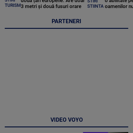
două țări europene. Are doar
o abilitate p
STIRI
TURISM
3 metri și două fusuri orare
oamenilor nu
STIINTA
PARTENERI
VIDEO VOYO