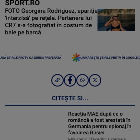
SPORT.RO
FOTO Georgina Rodriguez, apariție
'interzisă' pe rețele. Partenera lui
CR7 s-a fotografiat în costum de
baie pe barcă
UGĂ ȘTIRILE PROTV CA SURSĂ PREFERATĂ
URMĂREȘTE ȘTIRILE PROTV ÎN GOOGLE 
CITEȘTE ȘI...
Reacția MAE după ce o
româncă a fost arestată în
Germania pentru spionaj în
favoarea Rusiei
Ministerul Afacerilor Externe a