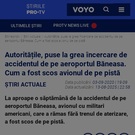
StirilePROTV
CAUTA
VOYO
TOATE 
PROTV NEWS LIVE
ULTIMELE ȘTIRI
Stirileprotv
Știri Actuale
Autoritățile, puse la grea încercare de accidentul de pe
aeroportul Băneasa. Cum a fost scos avionul de pe pistă
Autoritățile, puse la grea încercare de
accidentul de pe aeroportul Băneasa.
Cum a fost scos avionul de pe pistă
Data publicării:
03-09-2020 | 19:09
ȘTIRI ACTUALE
Data actualizării:
13-08-2025 | 22:58
La aproape o săptămână de la accidentul de pe
aeroportul Băneasa, avionul cu militari
americani, care a rămas fără trenul de aterizare,
a fost scos de pe pistă.