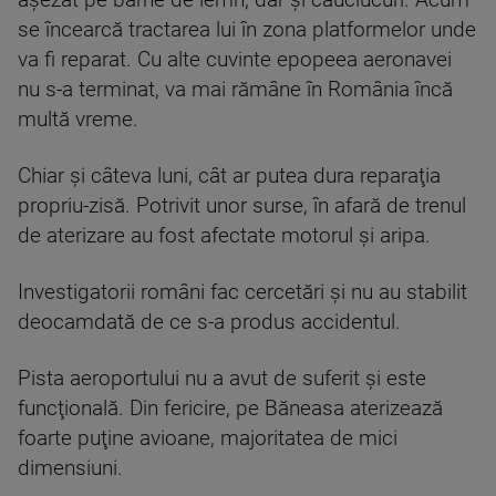
aşezat pe bârne de lemn, dar şi cauciucuri. Acum
se încearcă tractarea lui în zona platformelor unde
va fi reparat. Cu alte cuvinte epopeea aeronavei
nu s-a terminat, va mai rămâne în România încă
multă vreme.
Chiar şi câteva luni, cât ar putea dura reparaţia
propriu-zisă. Potrivit unor surse, în afară de trenul
de aterizare au fost afectate motorul şi aripa.
Investigatorii români fac cercetări şi nu au stabilit
deocamdată de ce s-a produs accidentul.
Pista aeroportului nu a avut de suferit şi este
funcţională. Din fericire, pe Băneasa aterizează
foarte puţine avioane, majoritatea de mici
dimensiuni.