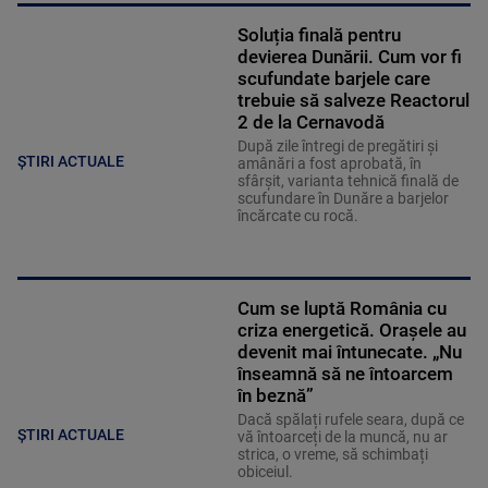
Soluția finală pentru
devierea Dunării. Cum vor fi
scufundate barjele care
trebuie să salveze Reactorul
2 de la Cernavodă
După zile întregi de pregătiri și
ȘTIRI ACTUALE
amânări a fost aprobată, în
sfârșit, varianta tehnică finală de
scufundare în Dunăre a barjelor
încărcate cu rocă.
Cum se luptă România cu
criza energetică. Orașele au
devenit mai întunecate. „Nu
înseamnă să ne întoarcem
în beznă”
Dacă spălați rufele seara, după ce
ȘTIRI ACTUALE
vă întoarceți de la muncă, nu ar
strica, o vreme, să schimbați
obiceiul.