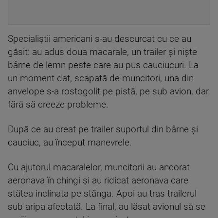
Specialiştii americani s-au descurcat cu ce au
găsit: au adus doua macarale, un trailer şi nişte
bârne de lemn peste care au pus cauciucuri. La
un moment dat, scapată de muncitori, una din
anvelope s-a rostogolit pe pistă, pe sub avion, dar
fără să creeze probleme.
După ce au creat pe trailer suportul din bârne şi
cauciuc, au început manevrele.
Cu ajutorul macaralelor, muncitorii au ancorat
aeronava în chingi şi au ridicat aeronava care
stătea inclinata pe stânga. Apoi au tras trailerul
sub aripa afectată. La final, au lăsat avionul să se