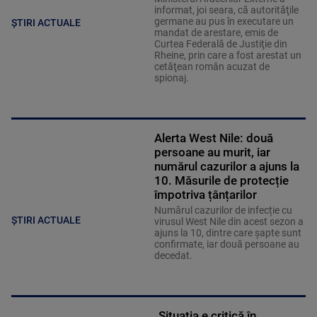
informat, joi seara, că autorităţile
germane au pus în executare un
ȘTIRI ACTUALE
mandat de arestare, emis de
Curtea Federală de Justiţie din
Rheine, prin care a fost arestat un
cetăţean român acuzat de
spionaj.
Alerta West Nile: două
persoane au murit, iar
numărul cazurilor a ajuns la
10. Măsurile de protecție
împotriva țânțarilor
Numărul cazurilor de infecție cu
ȘTIRI ACTUALE
virusul West Nile din acest sezon a
ajuns la 10, dintre care șapte sunt
confirmate, iar două persoane au
decedat.
„Situația e critică în