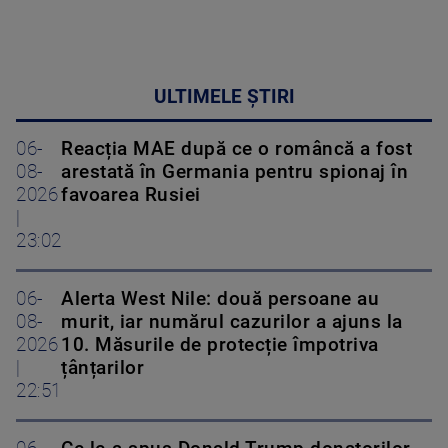
ULTIMELE ȘTIRI
06-
Reacția MAE după ce o româncă a fost
08-
arestată în Germania pentru spionaj în
2026
favoarea Rusiei
|
23:02
06-
Alerta West Nile: două persoane au
08-
murit, iar numărul cazurilor a ajuns la
2026
10. Măsurile de protecție împotriva
|
țânțarilor
22:51