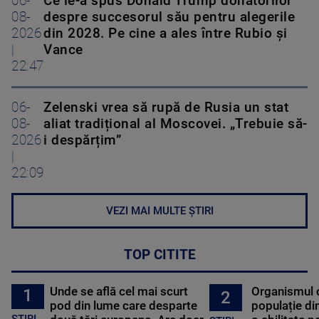
06-
Ce le-a spus Donald Trump donatorilor
08-
despre succesorul său pentru alegerile
2026
din 2028. Pe cine a ales între Rubio și
|
Vance
22:47
06-
Zelenski vrea să rupă de Rusia un stat
08-
aliat tradițional al Moscovei. „Trebuie să-
2026
i despărțim”
|
22:09
VEZI MAI MULTE ȘTIRI
TOP CITITE
Unde se află cel mai scurt
Organismul 
1
2
pod din lume care desparte
populație di
STIRI