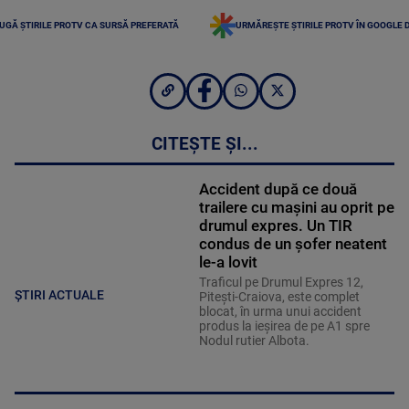
UGĂ ȘTIRILE PROTV CA SURSĂ PREFERATĂ
URMĂREȘTE ȘTIRILE PROTV ÎN GOOGLE 
CITEȘTE ȘI...
Accident după ce două
trailere cu mașini au oprit pe
drumul expres. Un TIR
condus de un șofer neatent
le-a lovit
Traficul pe Drumul Expres 12,
ȘTIRI ACTUALE
Pitești-Craiova, este complet
blocat, în urma unui accident
produs la ieșirea de pe A1 spre
Nodul rutier Albota.