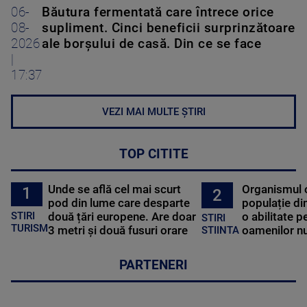
06-
Băutura fermentată care întrece orice
08-
supliment. Cinci beneficii surprinzătoare
2026
ale borșului de casă. Din ce se face
|
17:37
VEZI MAI MULTE ȘTIRI
TOP CITITE
Unde se află cel mai scurt
Organismul 
1
2
pod din lume care desparte
populație di
STIRI
două țări europene. Are doar
o abilitate p
STIRI
TURISM
3 metri și două fusuri orare
oamenilor nu
STIINTA
PARTENERI