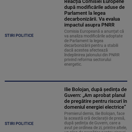
Reacția Comisiei Europene
după modificările aduse de
Parlament la legea
decarbonizării. Va evalua
impactul asupra PNRR
Comisia Europeană a anunțat că
STIRI POLITICE
va analiza modificările adoptate
de Parlament la legea
decarbonizării pentru a stabili
dacă acestea afectează
îndeplinirea jalonului din PNRR
privind reforma sectorului
energetic.
Ilie Bolojan, după ședința de
Guvern: „Am aprobat planul
de pregătire pentru riscuri în
domeniul energiei electrice”
Premierul demis, Ilie Bolojan, face
la această oră declarații de presă,
după ședința de Guvern, care a
STIRI POLITICE
avut pe ordinea de zi, printre altele,