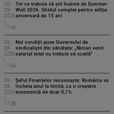
06-
Tot ce trebuie să știi înainte de Summer
08-
Well 2026. Ghidul complet pentru ediția
2026
aniversară de 15 ani
|
17:49
06-
Noi condiții puse Guvernului de
08-
sindicaliștii din sănătate: „Niciun venit
2026
salarial total nu trebuie să scadă”
|
17:44
06-
Șeful Finanțelor recunoaște: România va
08-
încheia anul la limită, cu o creștere
2026
economică de doar 0,1%
|
17:38