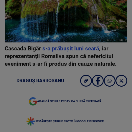
STIRILEPROTV
Cascada Bigăr
s-a prăbuşit luni seară
, iar
reprezentanții Romsilva spun că nefericitul
eveniment s-ar fi produs din cauze naturale.
DRAGOȘ BARBOȘANU
ADAUGĂ ȘTIRILE PROTV CA SURSĂ PREFERATĂ
URMĂREȘTE ȘTIRILE PROTV ÎN GOOGLE DISCOVER