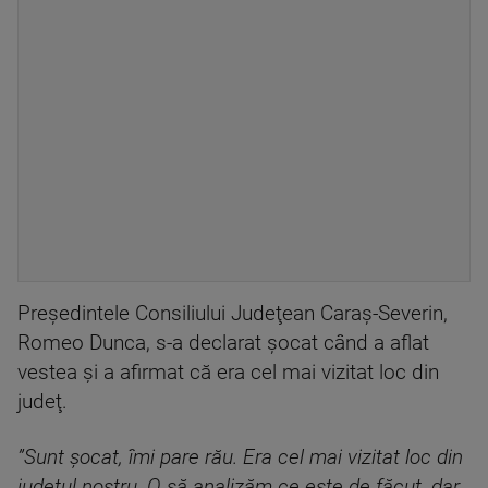
Preşedintele Consiliului Judeţean Caraş-Severin,
Romeo Dunca, s-a declarat şocat când a aflat
vestea şi a afirmat că era cel mai vizitat loc din
judeţ.
”Sunt şocat, îmi pare rău. Era cel mai vizitat loc din
judeţul nostru. O să analizăm ce este de făcut, dar