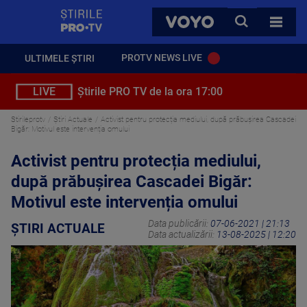
StirilePROTV
CAUTA
VOYO
TOATE 
PROTV NEWS LIVE
ULTIMELE ȘTIRI
LIVE
Știrile PRO TV de la ora 17:00
Stirileprotv
Știri Actuale
Activist pentru protecția mediului, după prăbușirea Cascadei
Bigăr: Motivul este intervenția omului
Activist pentru protecția mediului,
după prăbușirea Cascadei Bigăr:
Motivul este intervenția omului
Data publicării:
07-06-2021 | 21:13
ȘTIRI ACTUALE
Data actualizării:
13-08-2025 | 12:20