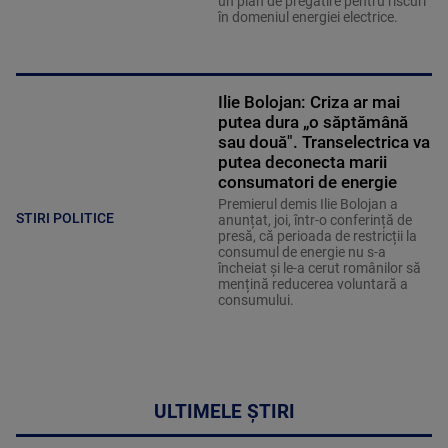
un plan de pregătire pentru riscuri
în domeniul energiei electrice.
Ilie Bolojan: Criza ar mai
putea dura „o săptămână
sau două". Transelectrica va
putea deconecta marii
consumatori de energie
Premierul demis Ilie Bolojan a
STIRI POLITICE
anunțat, joi, într-o conferință de
presă, că perioada de restricții la
consumul de energie nu s-a
încheiat și le-a cerut românilor să
mențină reducerea voluntară a
consumului.
ULTIMELE ȘTIRI