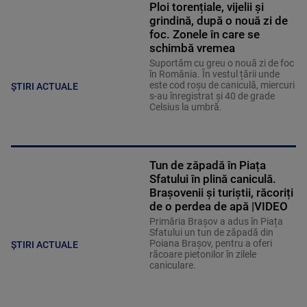
Ploi torențiale, vijelii și
grindină, după o nouă zi de
foc. Zonele în care se
schimbă vremea
Suportăm cu greu o nouă zi de foc
în România. În vestul țării unde
este cod roșu de caniculă, miercuri
ȘTIRI ACTUALE
s-au înregistrat și 40 de grade
Celsius la umbră.
Tun de zăpadă în Piața
Sfatului în plină caniculă.
Brașovenii și turiștii, răcoriți
de o perdea de apă |VIDEO
Primăria Brașov a adus în Piața
Sfatului un tun de zăpadă din
Poiana Brașov, pentru a oferi
ȘTIRI ACTUALE
răcoare pietonilor în zilele
caniculare.