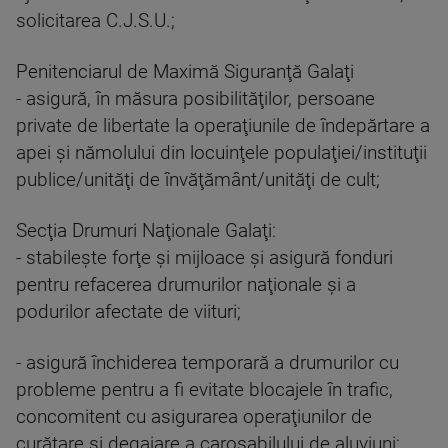
solicitarea C.J.S.U.;
Penitenciarul de Maximă Siguranţă Galaţi
- asigură, în măsura posibilităţilor, persoane
private de libertate la operaţiunile de îndepărtare a
apei şi nămolului din locuinţele populaţiei/instituţii
publice/unităţi de învăţământ/unităţi de cult;
Secţia Drumuri Naţionale Galaţi:
- stabileşte forţe şi mijloace şi asigură fonduri
pentru refacerea drumurilor naţionale şi a
podurilor afectate de viituri;
- asigură închiderea temporară a drumurilor cu
probleme pentru a fi evitate blocajele în trafic,
concomitent cu asigurarea operaţiunilor de
curăţare şi degajare a carosabilului de aluviuni;