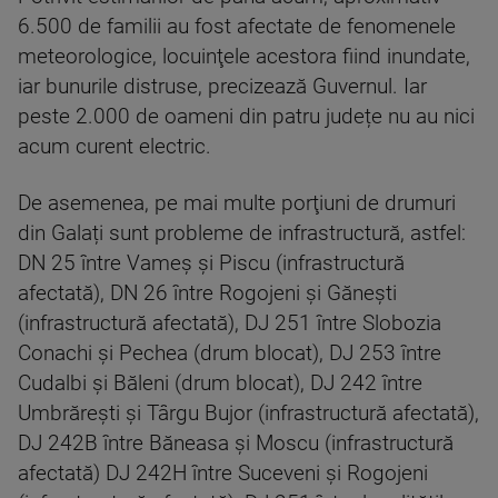
6.500 de familii au fost afectate de fenomenele
meteorologice, locuinţele acestora fiind inundate,
iar bunurile distruse, precizează Guvernul. Iar
peste 2.000 de oameni din patru județe nu au nici
acum curent electric.
De asemenea, pe mai multe porţiuni de drumuri
din Galați sunt probleme de infrastructură, astfel:
DN 25 între Vameş şi Piscu (infrastructură
afectată), DN 26 între Rogojeni şi Găneşti
(infrastructură afectată), DJ 251 între Slobozia
Conachi şi Pechea (drum blocat), DJ 253 între
Cudalbi şi Băleni (drum blocat), DJ 242 între
Umbrăreşti şi Târgu Bujor (infrastructură afectată),
DJ 242B între Băneasa şi Moscu (infrastructură
afectată) DJ 242H între Suceveni şi Rogojeni