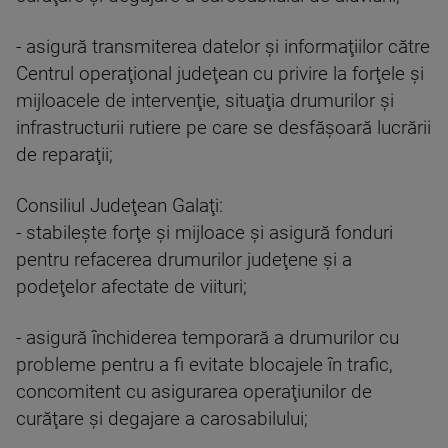
- asigură transmiterea datelor şi informaţiilor către
Centrul operaţional judeţean cu privire la forţele şi
mijloacele de intervenţie, situaţia drumurilor şi
infrastructurii rutiere pe care se desfăşoară lucrării
de reparaţii;
Consiliul Judeţean Galaţi:
- stabileşte forţe şi mijloace şi asigură fonduri
pentru refacerea drumurilor judeţene şi a
podeţelor afectate de viituri;
- asigură închiderea temporară a drumurilor cu
probleme pentru a fi evitate blocajele în trafic,
concomitent cu asigurarea operaţiunilor de
curăţare şi degajare a carosabilului;