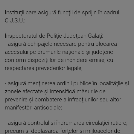
Instituţii care asigură funcţii de sprijin în cadrul
C.J.S.U.:
Inspectoratul de Poliţie Judeţean Galaţi:
- asigură echipajele necesare pentru blocarea
accesului pe drumurile naţionale şi judeţene
conform dispoziţiilor de închidere emise, cu
respectarea prevederilor legale;
- asigură menţinerea ordinii publice în localităţile şi
zonele afectate şi intensifică măsurile de
prevenire şi combatere a infracţiunilor sau altor
manifestări antisociale;
- asigură controlul şi îndrumarea circulaţiei rutiere,
precum şi deplasarea forţelor şi mijloacelor de