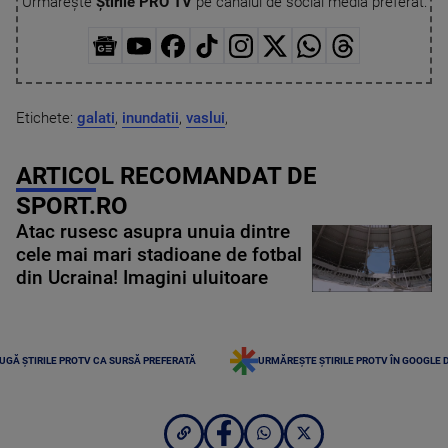
Urmărește
Știrile PRO TV
pe canalul de social media preferat:
Etichete:
galati
,
inundatii
,
vaslui
,
ARTICOL RECOMANDAT DE
SPORT.RO
Atac rusesc asupra unuia dintre
cele mai mari stadioane de fotbal
din Ucraina! Imagini uluitoare
UGĂ ȘTIRILE PROTV CA SURSĂ PREFERATĂ
URMĂREȘTE ȘTIRILE PROTV ÎN GOOGLE 