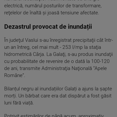
electrică, numărul posturilor de transformare,
reţelelor de înaltă şi joasă tensiune afectate.
Dezastrul provocat de inundații
În judeţul Vaslui s-au înregistrat precipitaţii cât într-
un an întreg, cel mai mult - 253 l/mp la staţia
hidrometrică Cârja. La Galaţi, s-au produs inundaţii
cu probabilitate de revenire de o dată la 100-120
de ani, transmite Administraţia Naţională ”Apele
Române”.
Bilanțul negru al inundațiilor Galați a ajuns la șapte
morți. Un bărbat care era dat dispărut a fost găsit
luni fără viață.
Potrivit estimărilor de până acum, aproximativ