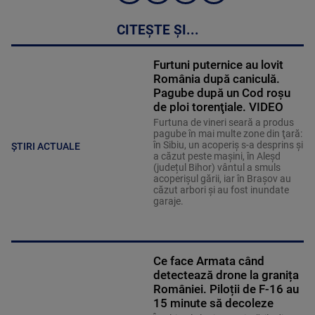
CITEȘTE ȘI...
Furtuni puternice au lovit
România după caniculă.
Pagube după un Cod roşu
de ploi torenţiale. VIDEO
Furtuna de vineri seară a produs
pagube în mai multe zone din ţară:
în Sibiu, un acoperiş s-a desprins și
ȘTIRI ACTUALE
a căzut peste maşini, în Aleşd
(județul Bihor) vântul a smuls
acoperişul gării, iar în Braşov au
căzut arbori şi au fost inundate
garaje.
Ce face Armata când
detectează drone la granița
României. Piloții de F-16 au
15 minute să decoleze