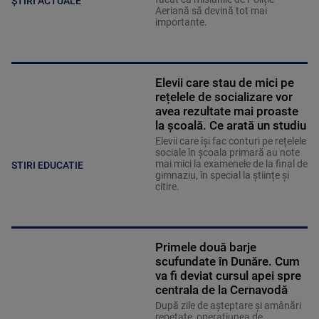
ȘTIRI ACTUALE
Aeriană să devină tot mai
importante.
Elevii care stau de mici pe
rețelele de socializare vor
avea rezultate mai proaste
la școală. Ce arată un studiu
Elevii care îşi fac conturi pe rețelele
sociale în școala primară au note
mai mici la examenele de la final de
STIRI EDUCATIE
gimnaziu, în special la științe și
citire.
Primele două barje
scufundate în Dunăre. Cum
va fi deviat cursul apei spre
centrala de la Cernavodă
După zile de așteptare și amânări
repetate, operațiunea de