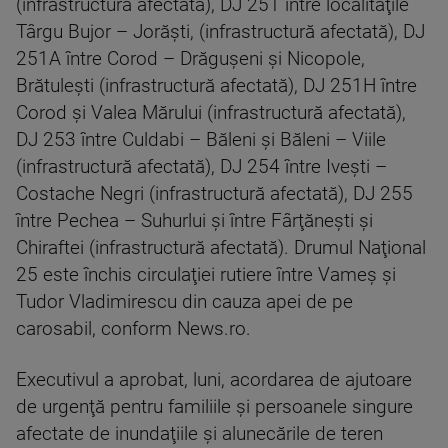
(infrastructură afectată), DJ 251 între localităţile
Târgu Bujor – Jorăşti, (infrastructură afectată), DJ
251A între Corod – Drăguşeni şi Nicopole,
Brătuleşti (infrastructură afectată), DJ 251H între
Corod şi Valea Mărului (infrastructură afectată),
DJ 253 între Culdabi – Băleni şi Băleni – Viile
(infrastructură afectată), DJ 254 între Iveşti –
Costache Negri (infrastructură afectată), DJ 255
între Pechea – Suhurlui şi între Fârţăneşti şi
Chiraftei (infrastructură afectată). Drumul Naţional
25 este închis circulaţiei rutiere între Vameş şi
Tudor Vladimirescu din cauza apei de pe
carosabil, conform News.ro.
Executivul a aprobat, luni, acordarea de ajutoare
de urgenţă pentru familiile şi persoanele singure
afectate de inundaţiile şi alunecările de teren