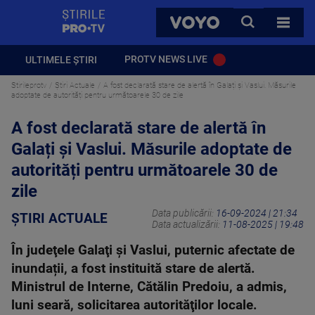
StirilePROTV
CAUTA
VOYO
TOATE 
PROTV NEWS LIVE
ULTIMELE ȘTIRI
Stirileprotv
Știri Actuale
A fost declarată stare de alertă în Galați și Vaslui. Măsurile
adoptate de autorități pentru următoarele 30 de zile
A fost declarată stare de alertă în
Galați și Vaslui. Măsurile adoptate de
autorități pentru următoarele 30 de
zile
Data publicării:
16-09-2024 | 21:34
ȘTIRI ACTUALE
Data actualizării:
11-08-2025 | 19:48
În judeţele Galaţi şi Vaslui, puternic afectate de
inundații, a fost instituită stare de alertă.
Ministrul de Interne, Cătălin Predoiu, a admis,
luni seară, solicitarea autorităţilor locale.