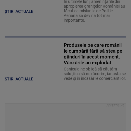
În ultimele luni, amenințările din
apropierea granițelor României au
făcut ca misiunile de Poliție
ȘTIRI ACTUALE
Aeriană să devină tot mai
importante.
Produsele pe care românii
le cumpără fără să stea pe
gânduri în acest moment.
Vânzările au explodat
Canicula ne obligă să căutăm
soluții ca să ne răcorim, iar asta se
vede și în încasările comercianților.
ȘTIRI ACTUALE