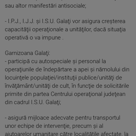
sau altor manifestări antisociale;
- I.P.J., I.J.J. şi I.S.U. Galaţi vor asigura creşterea
capacităţii operaţionale a unităţilor, dacă situaţia
operativă o va impune .
Garnizoana Galaţi:
- participă cu autospeciale şi personal la
operaţiunile de îndepărtare a apei şi nămolului din
locuinţele populaţiei/instituţii publice/unităţi de
învăţământ/unităţi de cult, în funcţie de solicitările
primite din partea Centrului operaţional judeţean
din cadrul I.S.U. Galaţi;
- asigură mijloace adecvate pentru transportul
unor echipe de intervenţie, precum şi al
ajutoarelor umanitare către localităţile afectate, la